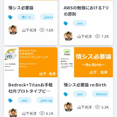
情シス必要論
AWSの勉強における7つ
の原則
情シス
jaws-ug
aws
aws
山下光洋
7.6K
山下光洋
7.2K
Bedrock+Titanお手軽
情シス必要論 re:Birth
社内プロトタイプビル
aws
kintone
ディング
aws
jaws-ug
山下光洋
5.3K
山下光洋
6.1K