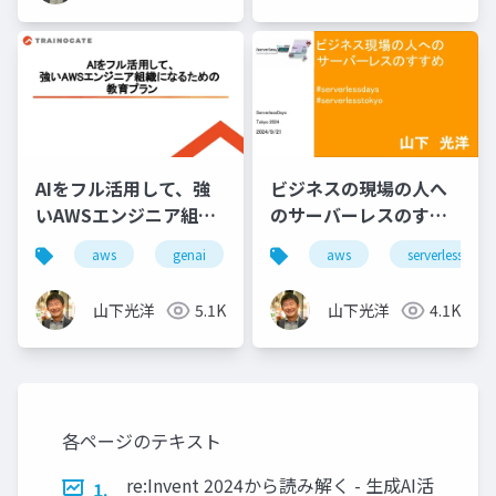
AIをフル活用して、強
ビジネスの現場の人へ
いAWSエンジニア組織
のサーバーレスのすす
になるための教育プラ
め
aws
genai
aws
serverless
ン
山下光洋
5.1K
山下光洋
4.1K
各ページのテキスト
re:Invent 2024から読み解く - 生成AI活
1.