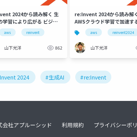
Invent 2024から読み解く 生
re:Invent 2024から読み解
Iの学習により広がる ビジネ
AWSクラウド学習で加速する
可能性
織の発展とキャリア
saas
aws
内製化
reinvent
ビルダー育成
ai技術
aws
reinvent2024
山下光洋
862
山下光洋
:Invent 2024
#生成AI
#re:Invent
式会社アプルーシッド
利用規約
プライバシーポ