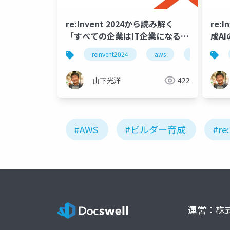
re:Invent 2024から読み解く
re:
「すべての企業はIT企業になる」
成A
が示す新たな常識
スの
reinvent2024
aws
it企業
山下光洋
422
#AWS
#ビルダー育成
#re
運営：株