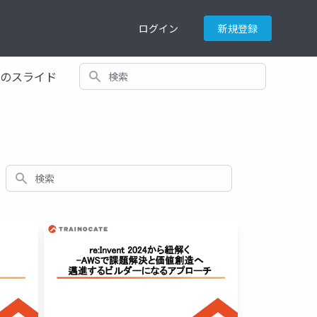
ログイン
新規登録
検索
てのスライド
検索