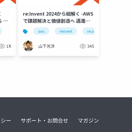
く
re:Invent 2024から紐解く -AWS
 組
で課題解決と価値創造へ 邁進す
るビルダーになるアプローチ
aws
reinvent
recap
1K
山下光洋
345
リシー
サポート・お問合せ
マガジン