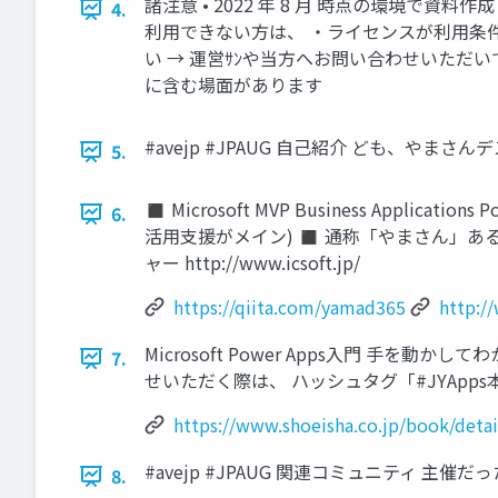
諸注意 • 2022 年 8 月 時点の環境で資料作
4.
利用できない方は、 ・ライセンスが利用条
い → 運営ｻﾝや当方へお問い合わせいただいても救
に含む場面があります
#avejp #JPAUG 自己紹介 ども、やまさん
5.
◼ Microsoft MVP Business Appli
6.
活用支援がメイン) ◼ 通称「やまさん」あるいは「
ャー http://www.icsoft.jp/
https://qiita.com/yamad365
http://
Microsoft Power Apps入門 手を動かしてわか
7.
せいただく際は、 ハッシュタグ「#JYApp
https://www.shoeisha.co.jp/book/deta
#avejp #JPAUG 関連コミュニティ 主
8.