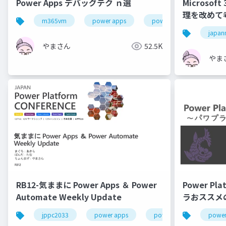
Power Apps デバッグテク ｎ選
Microsoft
理を改めて
m365vm
power apps
power platform
j
japan
やまさん
52.5K
やま
RB12-気ままに Power Apps ＆ Power
Power P
Automate Weekly Update
ラおススメの
jppc2033
power apps
power platform
power