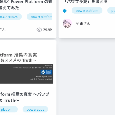
 365と Power Platform の管
「パワプラ愛」を考える
考えてみた
apanesea
power platform
po
m365cc2024
power platform
power apps
power auto
やまさん
さん
29.9K
latform 推奨の真実 ～パワプ
 Truth～
 platform
power automate
power apps
microsoft 365