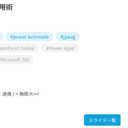
活用術
#power automate
#jpaug
arePoint Online
#Power Apps
Microsoft 365
 × 連携 ) = 無限大∞!
スライド一覧