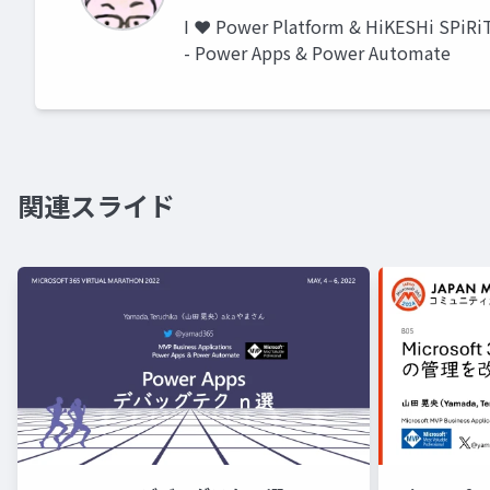
I ❤ Power Platform & HiKESHi SPiRi
- Power Apps & Power Automate
関連スライド