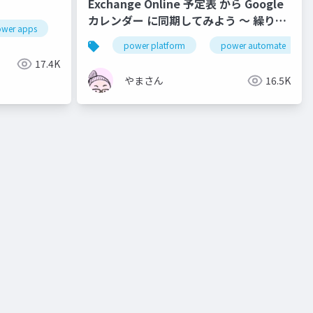
Exchange Online 予定表 から Google
カレンダー に同期してみよう ～ 繰り返
wer apps
power automate
power bi
copilot studio
し予定 対応(?)版 ～
mate
microsoft 365
power platform
power automate
17.4K
やまさん
16.5K