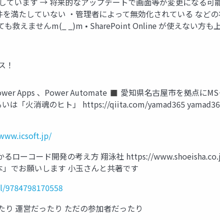
成しています → 将来的なアップデートで画面等が変更になる可能性があります
件を満たしていない ・管理者によって無効化されている など
えませんm(_ _)m • SharePoint Online が使え
デス！
cations Power Apps 、Power Automate ◼ 愛知県名古
火消魂のヒト」 https://qiita.com/yamad365 ya
www.icsoft.jp/
るローコード開発の考え方 翔泳社 https://www.shoeisha.co.jp/
s本」でお願いします 小玉さんと共著です
il/9784798170558
催だったり 運営だったり ただの参加者だったり