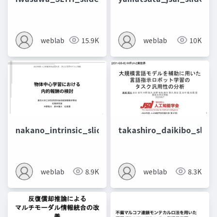
weblab
15.9K
weblab
10K
nakano_intrinsic_slide
takashiro_daikibo_slide
weblab
8.9K
weblab
8.3K