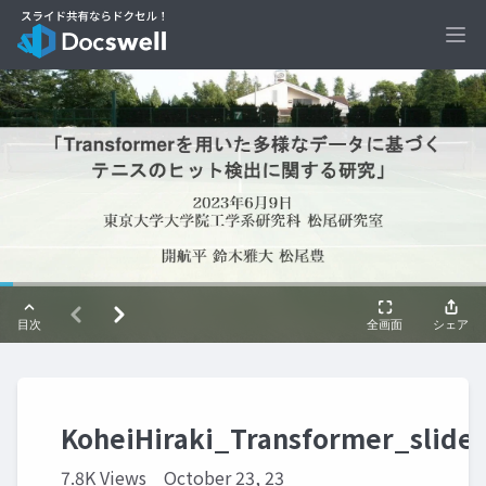
Ope
KoheiHiraki_Transformer_slide
7.8K Views
October 23, 23