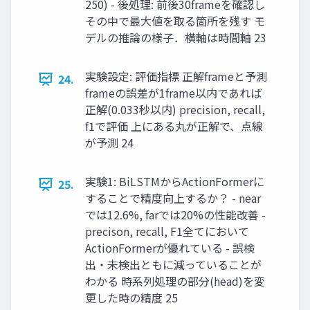
250) - 後処理: 前後30frameを確認し
その中で最大値を取る箇所を残す モ
デルの推論の様子．横軸は時間軸 23
実験設定: 評価指標 正解frameと予測
24.
frameの誤差が1frame以内であれば
正解(0.033秒以内) precision, recall,
f1で評価 上にある丸が正解で、点線
が予測 24
実験1: BiLSTMからActionFormerに
25.
することで精度向上するか？ - near
では12.6%, farでは20%の性能改善 -
precison, recall, F1全てにおいて
ActionFormerが優れている - 誤検
出・未検出ともに減っていることが
わかる 時系列処理の部分(head)を変
更した時の精度 25