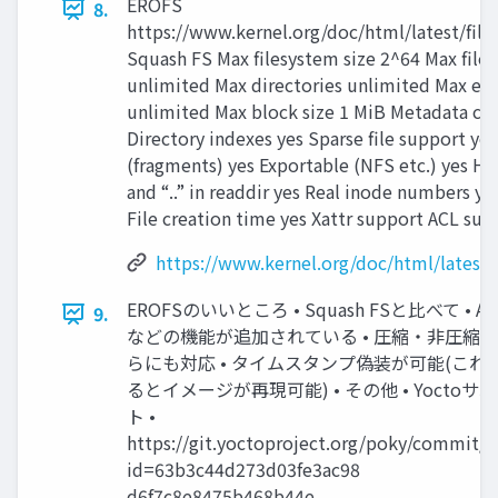
EROFS
8.
https://www.kernel.org/doc/html/latest/file
Squash FS Max filesystem size 2^64 Max file s
unlimited Max directories unlimited Max ent
unlimited Max block size 1 MiB Metadata co
Directory indexes yes Sparse file support ye
(fragments) yes Exportable (NFS etc.) yes Har
and “..” in readdir yes Real inode numbers ye
File creation time yes Xattr support ACL sup
https://www.kernel.org/doc/html/latest/
EROFSのいいところ • Squash FSと比べて • AC
9.
などの機能が追加されている • 圧縮・非圧縮
らにも対応 • タイムスタンプ偽装が可能(これ
るとイメージが再現可能) • その他 • Yoctoサ
ト •
https://git.yoctoproject.org/poky/commit/?
id=63b3c44d273d03fe3ac98
d6f7c8e8475b468b44e