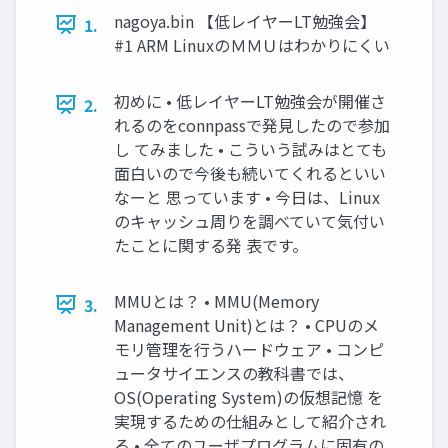
nagoya.bin 【低レイヤーLT勉強会】
1.
#1 ARM LinuxのＭＭＵはわかりにくい
初めに • 低レイヤーLT勉強会が開催さ
2.
れるのをconnpassで発見したので参加
し てみました • こういう試みはとても
面白いので今後も続いてくれるといい
なーと 思っています • 今日は、Linux
のキャッシュ周りを調べていて気付い
たことに関する発 表です。
MMUとは？ • MMU(Memory
3.
Management Unit)とは？ • CPUのメ
モリ管理を行うハードウェア • コンピ
ュータサイエンスの教科書では、
OS(Operating System)の仮想記憶 を
実現するための仕組みとして紹介され
る • 全てのユーザプログラムに固有の