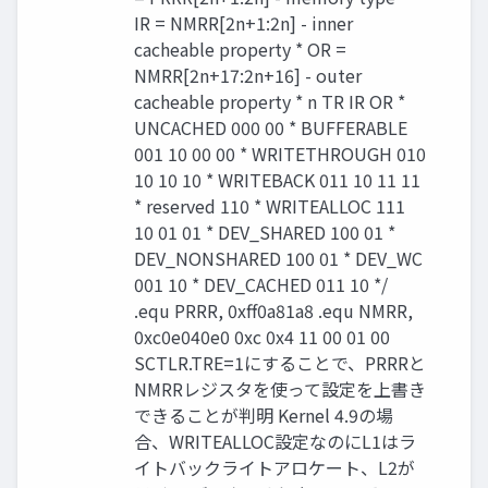
IR = NMRR[2n+1:2n] - inner
cacheable property * OR =
NMRR[2n+17:2n+16] - outer
cacheable property * n TR IR OR *
UNCACHED 000 00 * BUFFERABLE
001 10 00 00 * WRITETHROUGH 010
10 10 10 * WRITEBACK 011 10 11 11
* reserved 110 * WRITEALLOC 111
10 01 01 * DEV_SHARED 100 01 *
DEV_NONSHARED 100 01 * DEV_WC
001 10 * DEV_CACHED 011 10 */
.equ PRRR, 0xff0a81a8 .equ NMRR,
0xc0e040e0 0xc 0x4 11 00 01 00
SCTLR.TRE=1にすることで、PRRRと
NMRRレジスタを使って設定を上書き
できることが判明 Kernel 4.9の場
合、WRITEALLOC設定なのにL1はラ
イトバックライトアロケート、L2が