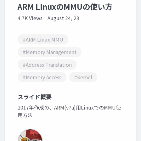
ARM LinuxのMMUの使い方
4.7K Views
August 24, 23
#ARM Linux MMU
#Memory Management
#Address Translation
#Memory Access
#Kernel
スライド概要
2017年作成の、ARM(v7a)用LinuxでのMMU使
用方法