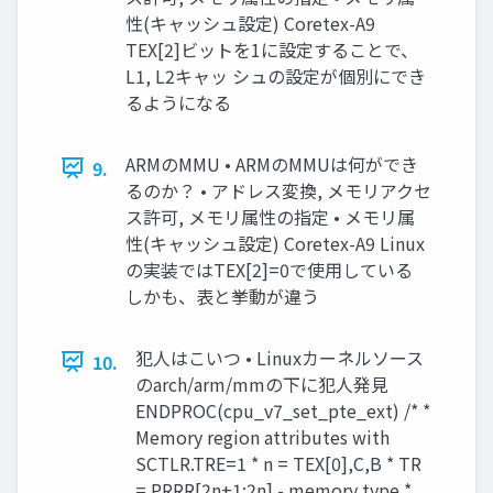
性(キャッシュ設定) Coretex-A9
TEX[2]ビットを1に設定することで、
L1, L2キャッ シュの設定が個別にでき
るようになる
ARMのMMU • ARMのMMUは何ができ
9.
るのか？ • アドレス変換, メモリアクセ
ス許可, メモリ属性の指定 • メモリ属
性(キャッシュ設定) Coretex-A9 Linux
の実装ではTEX[2]=0で使用している
しかも、表と挙動が違う
犯人はこいつ • Linuxカーネルソース
10.
のarch/arm/mmの下に犯人発見
ENDPROC(cpu_v7_set_pte_ext) /* *
Memory region attributes with
SCTLR.TRE=1 * n = TEX[0],C,B * TR
= PRRR[2n+1:2n] - memory type *