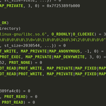
, st_size
=
91632
, 
...
}) 
=
0
AP_PRIVATE
, 
3
, 
0
) 
=
0x7f25389fb000
_OK
irectory)

linux-gnu/libc.so.6"
, 
O_RDONLY
|
O_CLOEXEC
) 
=
3
\0
\0
\0
\0
\0
\3
\0
>
\0
\1
\0
\0
\0
\260\34\2
\0
\0
\0
\0
\0
"
, st_size
=
2030544
, 
...
}) 
=
0
T_WRITE
, 
MAP_PRIVATE
|
MAP_ANONYMOUS
, 
-
1
, 
0
) 
=
PROT_EXEC
, 
MAP_PRIVATE
|
MAP_DENYWRITE
, 
3
, 
0
) 
=
52
, 
PROT_NONE
) 
=
0
OT_READ
|
PROT_WRITE
, 
MAP_PRIVATE
|
MAP_FIXED
|
MAP
OT_READ
|
PROT_WRITE
, 
MAP_PRIVATE
|
MAP_FIXED
|
MAP
389fa4c0
) 
=
0
, 
PROT_READ
) 
=
0
 
PROT_READ
) 
=
0