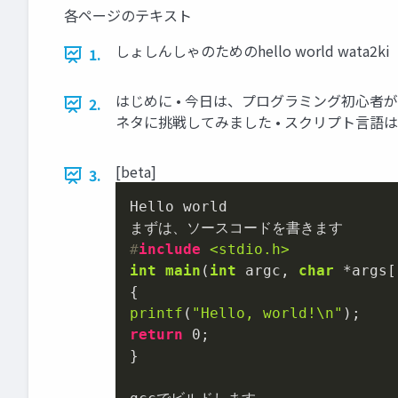
各ページのテキスト
しょしんしゃのためのhello world wata2ki
1.
はじめに • 今日は、プログラミング初心者が
2.
ネタに挑戦してみました • スクリプト言語
[beta]
3.
Hello world

#
include
<stdio.h>
int
main
(
int
 argc, 
char
 *args[
printf
(
"Hello, world!\n"
return
0
;

}
