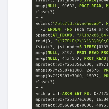
fstat(
3
, {st_mode
=
S_IFREG
|
0644
mmap(
NULL
, 
91632
, 
PROT_READ
, 
M
close(
3
=
0
access(
"/etc/ld.so.nohwcap"
, 
F
=
-
1
ENOENT
 (
No
 such file or d
openat(
AT_FDCWD
, 
"/lib/x86_64-
read(
3
, 
"\177ELF\2\1\1\3
\0
\0
\0
fstat(
3
, {st_mode
=
S_IFREG
|
0755
mmap(
NULL
, 
8192
, 
PROT_READ
|
PRO
mmap(
NULL
, 
4131552
, 
PROT_READ
|
mprotect(
0x7f25385e1000
, 
20971
mmap(
0x7f25387e1000
, 
24576
, 
PR
mmap(
0x7f25387e7000
, 
15072
, 
PR
close(
3
=
0
arch_prctl(
ARCH_SET_FS
, 
0x7f25
mprotect(
0x7f25387e1000
, 
16384
mprotect(
0x560988b70000
, 
4096
,