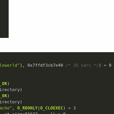
loworld"
], 
0x7ffdf3cb7e40
/* 26 vars */
) 
=
0
_OK
irectory)

_OK
irectory)

ache"
, 
O_RDONLY
|
O_CLOEXEC
) 
=
3