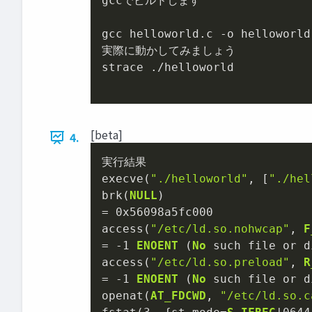
gccでビルドします

gcc helloworld.c -o helloworld

実際に動かしてみましょう

strace ./helloworld

[beta]
4.
実行結果

execve(
"./helloworld"
, [
"./hel
brk(
NULL
=
0x56098a5fc000
access(
"/etc/ld.so.nohwcap"
, 
F
=
-
1
ENOENT
 (
No
 such file or d
access(
"/etc/ld.so.preload"
, 
R
=
-
1
ENOENT
 (
No
 such file or d
openat(
AT_FDCWD
, 
"/etc/ld.so.c