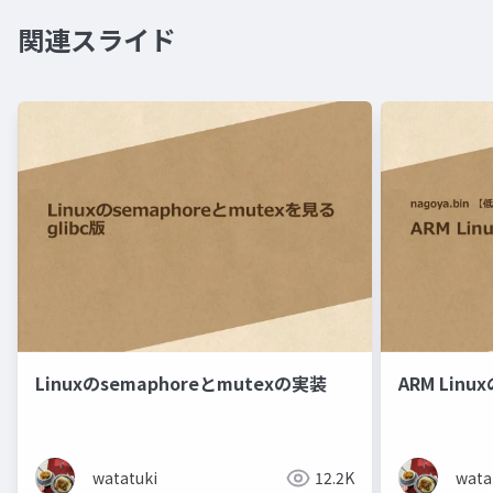
関連スライド
Linuxのsemaphoreとmutexの実装
ARM Lin
watatuki
12.2K
wata