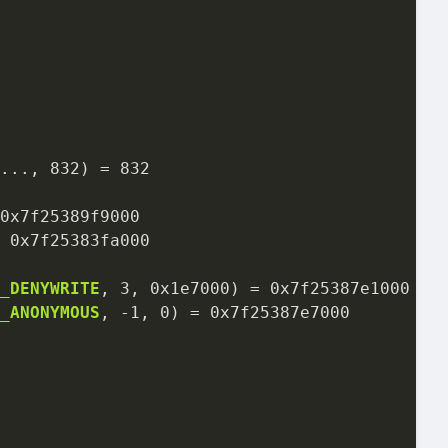
...
, 
832
) 
=
832
0x7f25389f9000
0x7f25383fa000
_DENYWRITE
, 
3
, 
0x1e7000
) 
=
0x7f25387e1000
_ANONYMOUS
, 
-
1
, 
0
) 
=
0x7f25387e7000