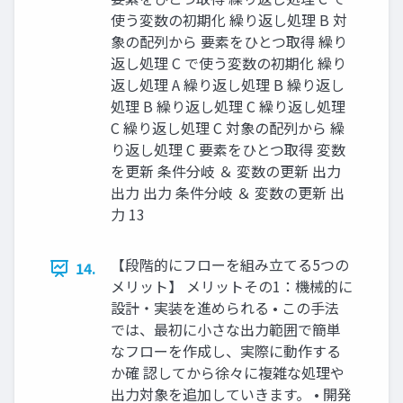
使う変数の初期化 繰り返し処理 B 対
象の配列から 要素をひとつ取得 繰り
返し処理 C で使う変数の初期化 繰り
返し処理 A 繰り返し処理 B 繰り返し
処理 B 繰り返し処理 C 繰り返し処理
C 繰り返し処理 C 対象の配列から 繰
り返し処理 C 要素をひとつ取得 変数
を更新 条件分岐 ＆ 変数の更新 出力
出力 出力 条件分岐 ＆ 変数の更新 出
力 13
【段階的にフローを組み立てる5つの
14.
メリット】 メリットその1：機械的に
設計・実装を進められる • この手法
では、最初に小さな出力範囲で簡単
なフローを作成し、実際に動作する
か確 認してから徐々に複雑な処理や
出力対象を追加していきます。 • 開発