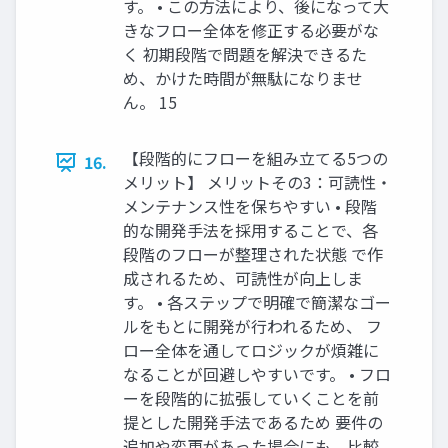
す。 • この方法により、後になって大
きなフロー全体を修正する必要がな
く 初期段階で問題を解決できるた
め、かけた時間が無駄になりませ
ん。 15
【段階的にフローを組み立てる5つの
16.
メリット】 メリットその3：可読性・
メンテナンス性を保ちやすい • 段階
的な開発手法を採用することで、各
段階のフローが整理された状態 で作
成されるため、可読性が向上しま
す。 • 各ステップで明確で簡潔なゴー
ルをもとに開発が行われるため、 フ
ロー全体を通してロジックが煩雑に
なることが回避しやすいです。 • フロ
ーを段階的に拡張していくことを前
提とした開発手法であるため 要件の
追加や変更があった場合にも、比較