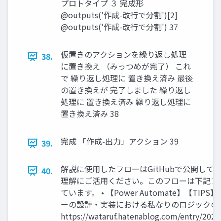
プロトタイプ ３ 完成形
@outputs('作成-改行で分割')[2]
@outputs('作成-改行で分割') 37
仮置きのアクションを繰り返し処理
38.
に置き換え （みっつめが完了） これ
で 繰り返し処理に 置き換え済み 最後
の置き換えが 完了しました 繰り返し
処理に 置き換え済み 繰り返し処理に
置き換え済み 38
完成 「作成-出力」アクション 39
39.
解説に使用したフローはGitHubで公開して
40.
理解にご活用ください。このフローは下記ブ
ています。 • 【Power Automate】【TI
ーの設計・実装における私なりのロジックの
https://wataruf.hatenablog.com/entry/2024