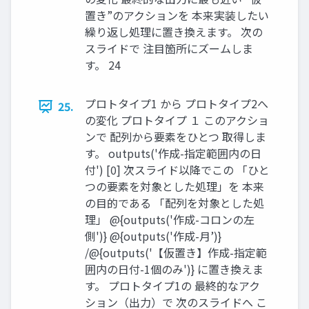
置き”のアクションを 本来実装したい
繰り返し処理に置き換えます。 次の
スライドで 注目箇所にズームしま
す。 24
プロトタイプ1 から プロトタイプ2へ
25.
の変化 プロトタイプ １ このアクショ
ンで 配列から要素をひとつ 取得しま
す。 outputs('作成-指定範囲内の日
付') [0] 次スライド以降でこの 「ひと
つの要素を対象とした処理」を 本来
の目的である 「配列を対象とした処
理」 @{outputs('作成-コロンの左
側')} @{outputs('作成-月’)}
/@{outputs('【仮置き】作成-指定範
囲内の日付-1個のみ')} に置き換えま
す。 プロトタイプ1の 最終的なアク
ション（出力）で 次のスライドへ こ