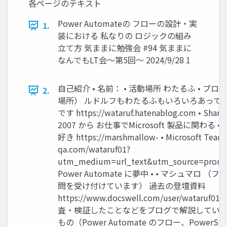
各ページのテキスト
Power Automateの フローの設計・実
1.
装における 私なりの ロジックの組み
立て方 気ままに勉強会 #94 気ままに
なんでもLT会～第5回～ 2024/9/28 1
自己紹介 • 名前： • 活動場所 わたるふ • ブロ
2.
場所） ルドルフもわたるふもいろいろあってな 
です https://wataruf.hatenablog.com • Share
2007 から お仕事でMicrosoft 製品に関わる • Po
好き https://marshmallow- • Microsoft Te
qa.com/wataruf01?
utm_medium=url_text&utm_source=promo
Power Automate に夢中 • • マシュマロ 
問を受け付けています） 過去の登壇資料
https://www.docswell.com/user/wataruf01
査・検証したことなどをブログで解説しています
もの（Power Automate のフロー、PowerSh