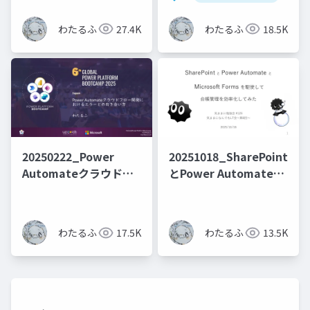
なる現象を回避する
する催促を自動化した
話
わたるふ
27.4K
わたるふ
18.5K
20250222_Power
20251018_SharePoint
Automateクラウドフ
とPower Automateと
ロー開発におけるエラ
Formsを駆使して台帳
ーとの向き合い方
管理を効率化してみた
わたるふ
17.5K
わたるふ
13.5K