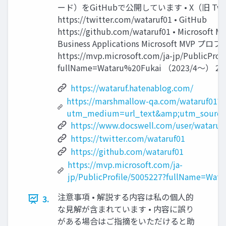
ード）をGitHubで公開しています • X（旧 Twit
https://twitter.com/wataruf01 • GitHub
https://github.com/wataruf01 • Microsoft MV
Business Applications Microsoft MVP
https://mvp.microsoft.com/ja-jp/PublicProf
fullName=Wataru%20Fukai （2023/4～） 2
https://wataruf.hatenablog.com/
https://marshmallow-qa.com/wataruf01?
utm_medium=url_text&amp;utm_source
https://www.docswell.com/user/wataruf
https://twitter.com/wataruf01
https://github.com/wataruf01
https://mvp.microsoft.com/ja-
jp/PublicProfile/5005227?fullName=Wata
注意事項 • 解説する内容は私の個人的
3.
な見解が含まれています • 内容に誤り
がある場合はご指摘をいただけると助