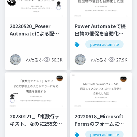
20230520_Power
Power Automateで提
Automateによる配列
出物の催促を自動化し
操作でハマったこと・
た話
power automate
m
解決した方法
わたるふ
56.3K
わたるふ
27.9K
20230121_「複数行テ
20220618_Microsoft
キスト」なのに255文字
Formsのフォームに回
以上の入力がエラーに
答していないひとに対
power automate
m