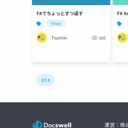
F#でちょっとずつ返す
F# A
fsharp
Tsumiki
165
#F#
運営：株