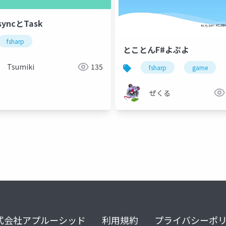
syncとTask
fsharp
とことんF#よぷよ
Tsumiki
135
fsharp
game
ぜくる
式会社アプルーシッド
利用規約
プライバシーポ