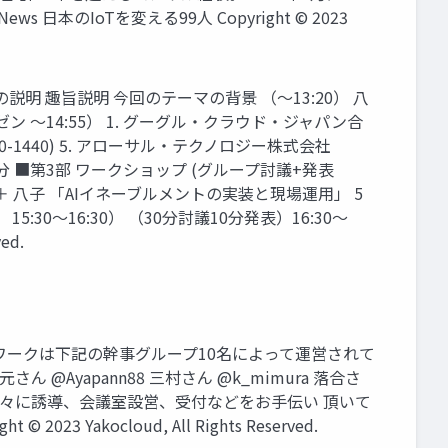
ws 日本のIoTを変える99人 Copyright © 2023
明 趣旨説明 今回のテーマの背景 （〜13:20） 八
ン 〜14:55） 1. グーグル・クラウド・ジャパン合
o (1420-1440) 5. アローサル・テクノロジー株式会社
（60分 ■第3部 ワークショップ (グループ討議+発表
さま ＋ 八子 「AIイネーブルメントの実装と現場運用」 5
0〜16:30） （30分討議10分発表）16:30〜
ed.
要ワークは下記の幹事グループ10名によって運営されて
 松元さん @Ayapann88 三村さん @k_mimura 落合さ
有志の方々に誘導、会議室設営、受付などをお手伝い 頂いて
kocloud, All Rights Reserved.