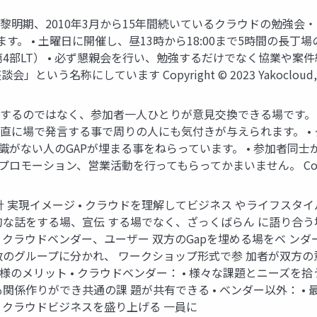
の黎明期、2010年3月から15年間続いているクラウドの勉強会
。 • 土曜日に開催し、昼13時から18:00まで5時間の長丁
4部LT） • 必ず懇親会を行い、勉強するだけでなく協業や案件
にしています Copyright © 2023 Yakocloud, All Ri
講義するのではなく、参加者一人ひとりが意見交換できる場です
率直に場で発言する事で周りの人にも気付きが与えられます。 
知識がない人のGAPが埋まる事をねらっています。 • 参加者
ョン、営業活動を行ってもらってかまいません。 Copyright © 2023 
 実現イメージ • クラウドを理解してビジネス やライフスタイ
術的な話をする場、宣伝 する場でなく、ざっくばらん に語り合
• クラウドベンダー、ユーザー 双方のGapを埋める場をベ ン
のグループに分かれ、 ワークショップ形式で参 加者が双方の意見を述べ
rved. 参加者の皆様のメリット • クラウドベンダー： • 様々な課題
関係作りができ共通の課 題が共有できる • ベンダー以外： • 最新
、 クラウドビジネスを盛り上げる 一員に