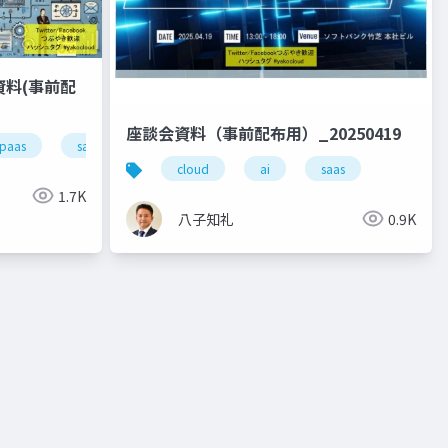
資料(事前配
座談会資料（事前配布用）_20250419
paas
saas
cloud
ai
saas
1.7K
八子知礼
0.9K