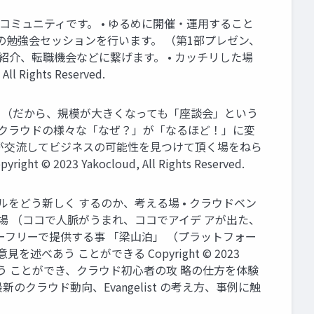
・コミュニティです。 • ゆるめに開催・運用すること
場の勉強会セッションを行います。 （第1部プレゼン、
紹介、転職機会などに繋げます。 • カッチリした場
ghts Reserved.
。 （だから、規模が大きくなっても「座談会」という
• クラウドの様々な「なぜ？」が「なるほど！」に変
同士が交流してビジネスの可能性を見つけて頂く場をねら
Yakocloud, All Rights Reserved.
ルをどう新しく するのか、考える場 • クラウドベン
う場 （ココで人脈がうまれ、ココでアイデ アが出た、
ダーフリーで提供する事 「梁山泊」 （プラットフォー
あう ことができる Copyright © 2023
とニーズを拾う ことができ、クラウド初心者の攻 略の仕方を体験
のクラウド動向、Evangelist の考え方、事例に触