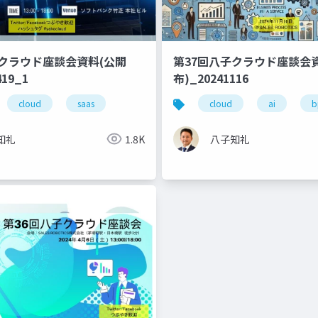
子クラウド座談会資料(公開
第37回八子クラウド座談会
419_1
布)_20241116
cloud
saas
cloud
ai
b
知礼
1.8K
八子知礼