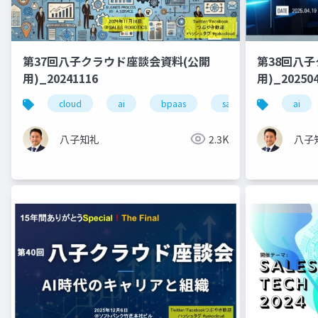
第37回八子クラウド座談会資料(公開
第38回八
用)_20241116
用)_20250
cloud
ai
bpaas
saas
ai
八子知礼
2.3K
八子