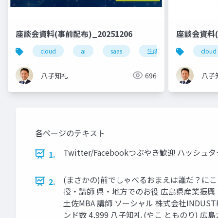
座談会資料(事前配布)_20251206
座談会資料(事
cloud
ai
saas
生成ai
cloud
八子知礼
696
八子
各ページのテキスト
Twitter/Facebookつぶやき歓迎 ハッシュタグ #yako
1.
(まさかの)前でしゃべるおまえは誰だ？にこ
2.
授・講師 県・地方でのお役 広島県産業振興 
土佐MBA 講師 ソーシャル 株式会社INDUSTR
ンド数 4,999 八子知礼 (やこ とものり