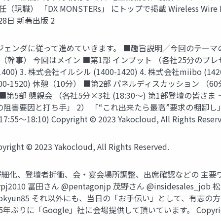
現職） 「DX MONSTERs」 にトップで掲載 Wireless Wire Ne
年3月28日 新著出版 2
ジェンダに従って進めていきます。 ■趣旨説明／今回のテーマの説
（幹事） 今回はメイン ■第1部 インプット （各社25分のプレゼ
40-1400) 3. 株式会社イルシル (1400-1420) 4. 株式会社miib
 (1500-1520) 休憩（10分） ■第2部 パネルディスカッション 
ーク ■第5部 懇親会 （各社5分×3社 (18:30〜) 第1部登壇の皆
害要因と打ち手」 2） 「“これ出来たら最高”要求の棚卸し」 15:3
〜18:10) Copyright © 2023 Yakocloud, All Rights Reserv
2023 Yakocloud, All Rights Reserved.
内容の詳細化、登壇者折衝、会・宴会場所調整、出席確認などの 主
2010 冨田さん @pentagonjp 茂野さん @insidesales_job
@tomokyun85 それ以外にも、当日の「お手伝い」として、
oogle」社に会場提供して頂いています。 Copyright © 2023 Ya