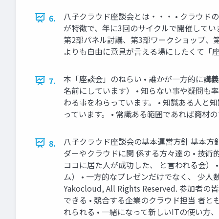
八子クラウド座談会とは・・・ • クラウド
6.
が特徴で、年に3回のサイクルで開催しています
第2部パネル討議、第3部ワークショップ、第
よりも自由に意見が言える場にしたくて「座談会」という名称
本「座談会」のねらい • 誰かが一方的に
7.
名前にしています） • 知らない事や疑問も
わる事をねらっています。 • 知識ある人と
っています。 • 常識ある範囲であれば商材のプロモーシ
八子クラウド座談会の基本運営方針 基本方針
8.
ダーやクラウドに関 係する方々達の • 技
ココに居た人が成功した、 と言われる会） 
ム） • 一方的なプレゼンだけでなく、 少人数
Yakocloud, All Rights Rese
できる • 競合する企業のクラウド担当 者とも
れられる • 一緒になって新しいITの使い方