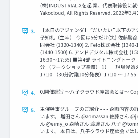
(株)INDUSTRIAL-Xを起 業、代表取締役に就任（
Yakocloud, All Rights Reserved. 2022
【本日のアジェンダ】 ”だいたい” 以下のア
3.
子知礼（主宰） 今回は5分だけ(笑) 佐藤勝彦
同会社 (1320-1340) 2. Felo株式会社 (13
(1440-1500) 6. アンドデジタル株式会社
16:30〜17:55) ■第4部 ライトニングト
分 （ワークショップ準備） 1） 「現場浸透の阻
17:10 （30分討議10分発表）17:10 ～ 17:55 17:55
0.開催趣旨 ～八子クラウド座談会とは～ Copyright © 
4.
主催幹事グループのご紹介 • • • 企画
5.
います。 増田さん @aomassan 佐藤さん @jrpj
ん @eimy_o 森崎さん 渡邊さん 八子 
います。 本日は、八子クラウド座談会では15年ぶりに「G