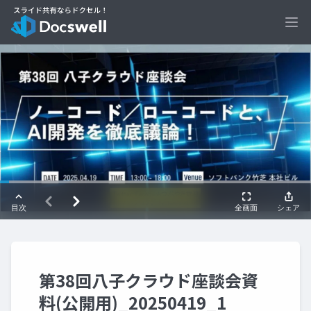
Ope
第38回八子クラウド座談会資
料(公開用)_20250419_1