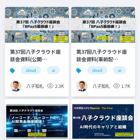
第37回八子クラウド座
第37回八子クラウド座
談会資料(公開
談会資料(事前配
用)_20241116
布)_20241116
cloud
ai
bpaas
cloud
saas
ai
b
八子知礼
2.3K
八子知礼
1.7K