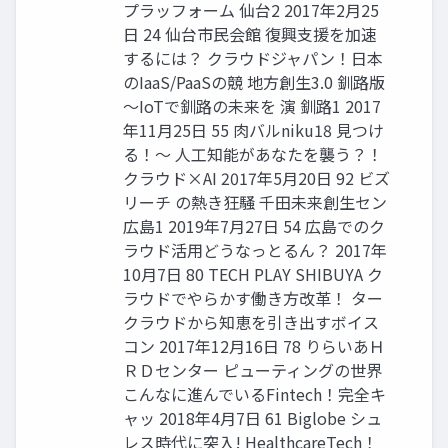
プラッフォーム 仙台2 2017年2月25
日 24 仙台市民会館 復興支援を加速
するには？ クラウドジャパン！日本
のIaaS/PaaSの競 地方創生3.0 釧路版
～IoTで釧路の未来を 演 釧路1 2017
年11月25日 55 肉バルniku18 見つけ
る！～ 人工知能があなたを襲う？！
クラウド×AI 2017年5月20日 92 ビズ
リーチ の熱き狂騒 千田未来創生セン
広島1 2019年7月27日 54 広島でのク
ラウド活用どうなっとるん？ 2017年
10月7日 80 TECH PLAY SHIBUYA ク
ラウドでやらかす働き方改革！ ター
クラウドから知恵を引き出すボイス
コン 2017年12月16日 78 りらいあＨ
ＲＤセンター ピューティングの世界
こんなに進んでいるFintech！完全キ
ャッ 2018年4月7日 61 Biglobe シュ
レス時代に突入! HealthcareTech！