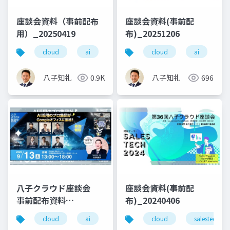
座談会資料（事前配布
座談会資料(事前配
用）_20250419
布)_20251206
cloud
ai
saas
cloud
ai
s
八子知礼
0.9K
八子知礼
696
八子クラウド座談会
座談会資料(事前配
事前配布資料
布)_20240406
_20250913
cloud
ai
saas
cloud
生成ai
salestech