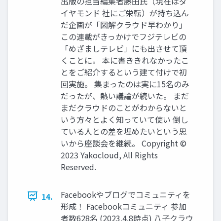
出版の担当編集者藤田氏（現在はダ
イヤモンド 社にご栄転）が持ち込ん
だ企画が「図解クラウド早わかり」
この連載がきっかけでフジテレビの
「めざましテレビ」にも出させて頂
くことに。 本に書ききれなかったこ
とをご紹介するという建て付けで初
回実施。 集まったのは実に15名のみ
だったが、熱い議論が続いた。 まだ
まだクラウドのことがわからないと
いう方々とよく知っていて使い 倒し
ている人との差を埋めたいという思
いから座談会を継続。 Copyright ©
2023 Yakocloud, All Rights
Reserved.
Facebookやブログでコミュニティを
14.
形成！ Facebookコミュニティ 参加
者数628名 (2023.4.8時点) 八子クラウ