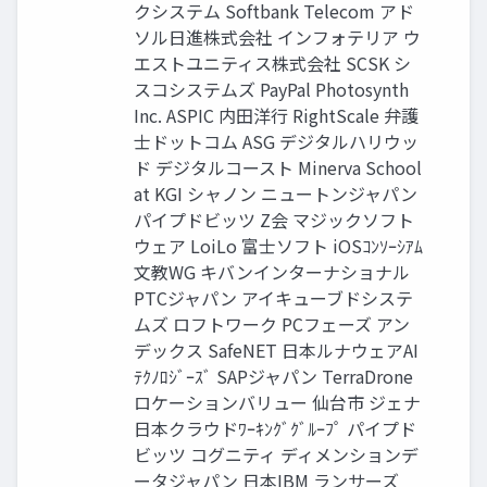
クシステム Softbank Telecom アド
ソル日進株式会社 インフォテリア ウ
エストユニティス株式会社 SCSK シ
スコシステムズ PayPal Photosynth
Inc. ASPIC 内田洋行 RightScale 弁護
士ドットコム ASG デジタルハリウッ
ド デジタルコースト Minerva School
at KGI シャノン ニュートンジャパン
パイプドビッツ Z会 マジックソフト
ウェア LoiLo 富士ソフト iOSｺﾝｿｰｼｱﾑ
文教WG キバンインターナショナル
PTCジャパン アイキューブドシステ
ムズ ロフトワーク PCフェーズ アン
デックス SafeNET 日本ルナウェアAI
ﾃｸﾉﾛｼﾞｰｽﾞ SAPジャパン TerraDrone
ロケーションバリュー 仙台市 ジェナ
日本クラウドﾜｰｷﾝｸﾞｸﾞﾙｰﾌﾟ パイプド
ビッツ コグニティ ディメンションデ
ータジャパン 日本IBM ランサーズ