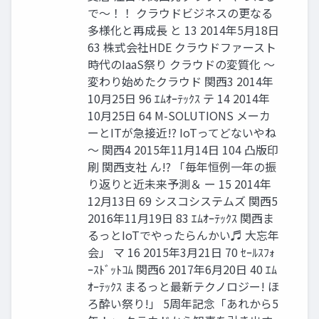
で～！！ クラウドビジネスの更なる
多様化と再成長 と 13 2014年5月18日
63 株式会社HDE クラウドファースト
時代のIaaS祭り クラウドの変質化 〜
変わり始めたクラウド 関西3 2014年
10月25日 96 ｴﾑｵｰﾃｯｸｽ テ 14 2014年
10月25日 64 M-SOLUTIONS メーカ
ーとITが急接近!? IoTってどないやね
〜 関西4 2015年11月14日 104 凸版印
刷 関西支社 ん!? 「毎年恒例一年の振
り返りと近未来予測＆ ー 15 2014年
12月13日 69 シスコシステムズ 関西5
2016年11月19日 83 ｴﾑｵｰﾃｯｸｽ 関西ま
るっとIoTでやったらんかい♬ 大忘年
会」 マ 16 2015年3月21日 70 ｾｰﾙｽﾌｫ
ｰｽﾄﾞｯﾄｺﾑ 関西6 2017年6月20日 40 ｴﾑ
ｵｰﾃｯｸｽ まるっと最新テクノロジー! ほ
ろ酔い祭り!」 5周年記念「あれから5