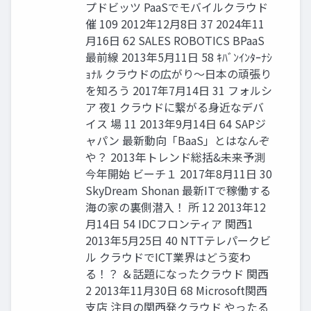
プドビッツ PaaSでモバイルクラウド
催 109 2012年12月8日 37 2024年11
月16日 62 SALES ROBOTICS BPaaS
最前線 2013年5月11日 58 ｷﾊﾞﾝｲﾝﾀｰﾅｼ
ｮﾅﾙ クラウドの広がり～日本の頑張り
を知ろう 2017年7月14日 31 フォルシ
ア 夜1 クラウドに繋がる身近なデバ
イス 場 11 2013年9月14日 64 SAPジ
ャパン 最新動向「BaaS」とはなんぞ
や？ 2013年トレンド総括&未来予測
今年開始 ビーチ１ 2017年8月11日 30
SkyDream Shonan 最新ITで稼働する
海の家の裏側潜入！ 所 12 2013年12
月14日 54 IDCフロンティア 関西1
2013年5月25日 40 NTTテレパークビ
ル クラウドでICT業界はどう変わ
る！？ ＆話題になったクラウド 関西
2 2013年11月30日 68 Microsoft関西
支店 注目の関西発クラウド やったる