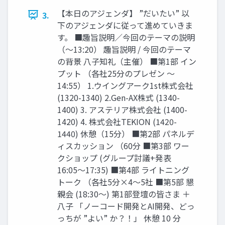
【本日のアジェンダ】 ”だいたい” 以
3.
下のアジェンダに従って進めていきま
す。 ■趣旨説明／今回のテーマの説明
（〜13:20） 趣旨説明 / 今回のテーマ
の背景 八子知礼（主催） ■第1部 イン
プット （各社25分のプレゼン 〜
14:55） 1.ウイングアーク1st株式会社
(1320-1340) 2.Gen-AX株式 (1340-
1400) 3. アステリア株式会社 (1400-
1420) 4. 株式会社TEKION (1420-
1440) 休憩（15分） ■第2部 パネルデ
ィスカッション （60分 ■第3部 ワー
クショップ (グループ討議+発表
16:05〜17:35) ■第4部 ライトニング
トーク （各社5分×4〜5社 ■第5部 懇
親会 (18:30〜) 第1部登壇の皆さま ＋
八子 「ノーコード開発とAI開発、どっ
っちが ”よい” か？！」 休憩 10 分