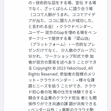
の • 技術的な話をする場、宣伝 する場
でなく、ざっくばらん に語り合う場
（ココで人脈がうまれ、ココでアイデ
アが出た、ココに居た人が成功した、
と言われる会） • クラウドベンダー、
ユーザー 双方のGapを埋める場をベ ン
ダーフリーで提供する事 「梁山泊」
（プラットフォーム） • 一方的なプレ
ゼンだけでなく、 少人数のグループに
分かれ、 ワークショップ形式で参 加
者が双方の意見を述べあう ことができ
る Copyright © 2023 Yakocloud, All
Rights Reserved. 参加者の皆様のメリ
ット • クラウドベンダー： • 様々な課
題とニーズを拾う ことができ、クラウ
ド初心者の攻 略の仕方を体験できる •
競合する企業のクラウド担当 者とも関
係作りができ共通の課 題が共有できる
• ベンダー以外： • 最新のクラウド動