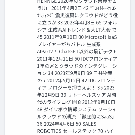
HENNGE 2020年のクラウド業界を占
う‼」 2011年4月2日 42 ﾃﾞﾛｲﾄﾄｰﾏﾂｺﾝ
ｻﾙﾃｨﾝｸﾞ 震災復興にクラウドがどう役
に立つか 33 2023年4月8日 65 フォル
シア 生成系AIトレンド＆大LT大会 で
45 2011年9月10日 80 Microsoft IaaS
プレイヤーがちバトル 生成系
AIPart2！ ChatGPT以外の最新テク 6
2011年12月11日 50 IDCフロンティア
1年の〆とクラウドのインテグレーシ
ョン 34 2023年9月9日 89 三井物産
の 7 2012年5月12日 42 IDCフロンテ
ィア ノロジーを押さえよ！ 35 2023
年12月9日 39 サトーヘルスケア AI時
代のライフログ 開 8 2012年9月10日
48 ダイワボウ情報システム ソーシャ
ルクラウドの潮流 「徹底的にSaaS」
36 2024年4月6日 50 SALES
ROBOTICS セールステック 70 パイ