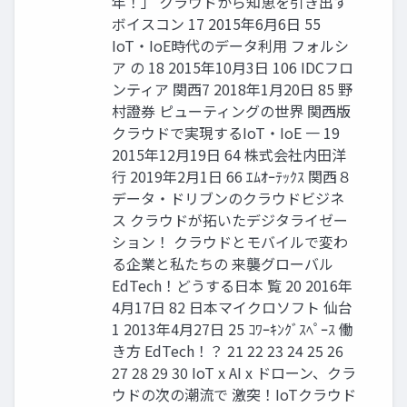
年！」 クラウドから知恵を引き出す
ボイスコン 17 2015年6月6日 55
IoT・IoE時代のデータ利用 フォルシ
ア の 18 2015年10月3日 106 IDCフロ
ンティア 関西7 2018年1月20日 85 野
村證券 ピューティングの世界 関西版
クラウドで実現するIoT・IoE 一 19
2015年12月19日 64 株式会社内田洋
行 2019年2月1日 66 ｴﾑｵｰﾃｯｸｽ 関西８
データ・ドリブンのクラウドビジネ
ス クラウドが拓いたデジタライゼー
ション！ クラウドとモバイルで変わ
る企業と私たちの 来襲グローバル
EdTech！どうする日本 覧 20 2016年
4月17日 82 日本マイクロソフト 仙台
1 2013年4月27日 25 ｺﾜｰｷﾝｸﾞｽﾍﾟｰｽ 働
き方 EdTech！？ 21 22 23 24 25 26
27 28 29 30 IoT x AI x ドローン、クラ
ウドの次の潮流で 激突！IoTクラウド