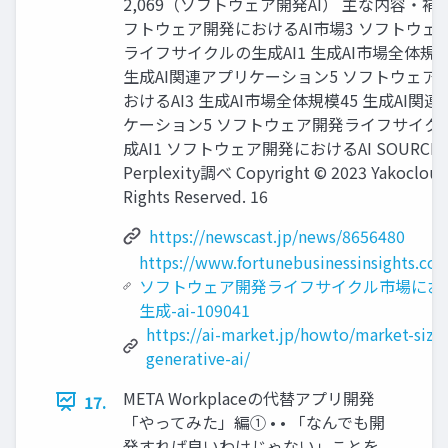
2,069（ソフトウェア開発AI） 主な内容・補足
フトウェア開発におけるAI市場3 ソフトウェ
ライフサイクルの生成AI1 生成AI市場全体規模
生成AI関連アプリケーション5 ソフトウェア
おけるAI3 生成AI市場全体規模45 生成AI関
ケーション5 ソフトウェア開発ライフサイク
成AI1 ソフトウェア開発におけるAI SOURCE
Perplexity調べ Copyright © 2023 Yakocloud,
Rights Reserved. 16
https://newscast.jp/news/8656480
https://www.fortunebusinessinsights.com
ソフトウェア開発ライフサイクル市場にお
生成-ai-109041
https://ai-market.jp/howto/market-size
generative-ai/
META Workplaceの代替アプリ開発
17.
「やってみた」編① • • 「なんでも開
発すれば良いわけじゃない」ことを