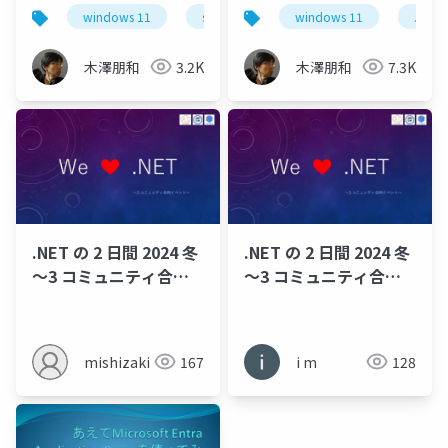
windows 11
surface
.netラボ
windows 11
.net
木澤朋和
3.2K
木澤朋和
7.3K
.NET の 2 日間 2024 冬
.NET の 2 日間 2024 冬
～3 コミュニティ合同
～3 コミュニティ合同
イベント～
イベント～
mishizaki
167
i m
128