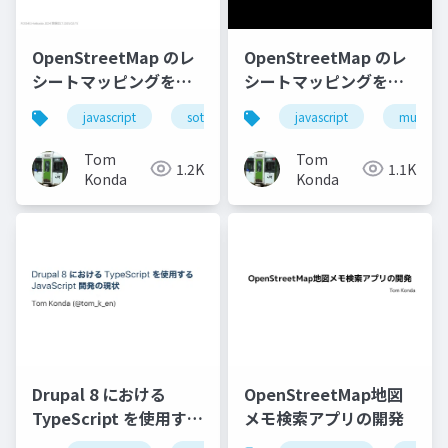
OpenStreetMap のレ
OpenStreetMap のレ
シートマッピングを⼿
シートマッピングを手
助けするウェブアプリ
助けするウェブアプリ
javascript
sotm_japan
javascript
foss4g_hokkaido
mugjp
の試作
の試作 (MUG-JP ver)
Tom
Tom
1.2K
1.1K
Konda
Konda
OpenStreetMap地図
Drupal 8 における
メモ検索アプリの開発
TypeScript を使用する
JavaScript 開発の現状