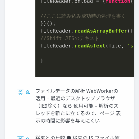
fileReader.
onload
 = (
function
(
e
//ここに読み込み成功時の処理を書く
})();

fileReader.
readAsArrayBuffer
(fi
//Shift_JISのテキスト
fileReader.
readAsText
(file, 
'sh
}

ファイルデータの解析 WebWorkerの
8.
活用 – 最近のデスクトップブラウザ
（IE9除く）なら 使用可能 – 解析のス
レッドを新たに立てるので、ページ 表
示の時間に影響を与えにくい
従来との比較 ● 従来のJS ファイル解
9.