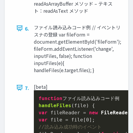
readAsArrayBuffer メソッド – テキス
ト：readAsText メソッド
ファイル読み込みコード例 // イベントリ
6.
スナの登録 var fileForm =
document.getElementById('fileForm');
fileForm.addEventListener('change',
inputFiles, false); function
inputFiles(e){
handleFiles(e.target.files); }
[beta]
7.
function
handleFiles
(
file
var
 fileReader = 
new
FileReader
var
 file = file[
0
//読み込み成功時のイベント