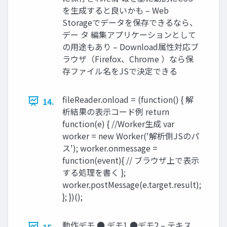
を生成すると良いかも – Web
Storageでデータを保存できるなら、
デー タ 編集アプリケーションとして
の用途もあり – Download属性対応ブ
ラウザ（Firefox、Chrome ）なら保
存ファイル名をJSで決定できる
fileReader.onload = (function() { 解
14.
析結果の表示コード例 return
function(e) { //Worker生成 var
worker = new Worker('解析側JSのパ
ス'); worker.onmessage =
function(event){ // ブラウザ上で表示
する処理を書く };
worker.postMessage(e.target.result);
}; })();
動作デモ ● デモ1 ●デモ2 – テキス
15.