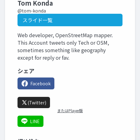
Tom Konda
@tom-konda
スライド一覧
Web developer, OpenStreetMap mapper.
This Account tweets only Tech or OSM,
sometimes something like geography
except for reply or fav.
シェア
Facebook
(Twitter)
またはPlayer版
LINE