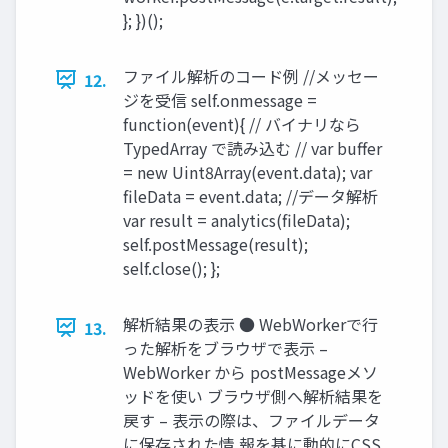
}; })();
ファイル解析のコード例 //メッセー
12.
ジを受信 self.onmessage =
function(event){ // バイナリなら
TypedArray で読み込む // var buffer
= new Uint8Array(event.data); var
fileData = event.data; //データ解析
var result = analytics(fileData);
self.postMessage(result);
self.close(); };
解析結果の表示 ● WebWorkerで行
13.
った解析をブラウザで表示 –
WebWorker から postMessageメソ
ッドを使い ブラウザ側へ解析結果を
戻す – 表示の際は、ファイルデータ
に保存された情 報を基に動的にCSS