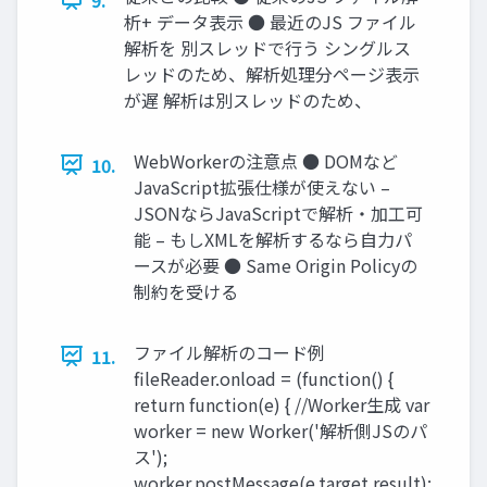
析+ データ表示 ● 最近のJS ファイル
解析を 別スレッドで行う シングルス
レッドのため、解析処理分ページ表示
が遅 解析は別スレッドのため、
WebWorkerの注意点 ● DOMなど
10.
JavaScript拡張仕様が使えない –
JSONならJavaScriptで解析・加工可
能 – もしXMLを解析するなら自力パ
ースが必要 ● Same Origin Policyの
制約を受ける
ファイル解析のコード例
11.
fileReader.onload = (function() {
return function(e) { //Worker生成 var
worker = new Worker('解析側JSのパ
ス');
worker.postMessage(e.target.result);