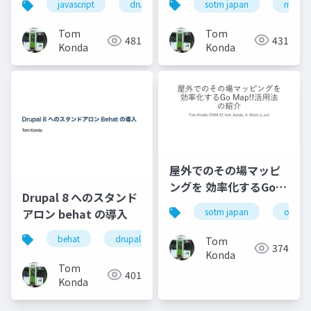
sotm japan
map n
javascript
drupal8
typescript
Tom
Tom
431
481
Konda
Konda
屋外でのその場マッピ
ングを 効率化するGo
Drupal 8 へのスタンド
Map!!活用法 の紹介
アロン behat の導入
sotm japan
openst
behat
drupal
Tom
374
Konda
Tom
401
Konda