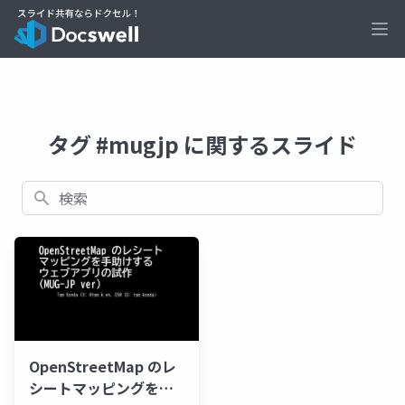
Ope
タグ #mugjp に関するスライド
検索
OpenStreetMap のレ
シートマッピングを手