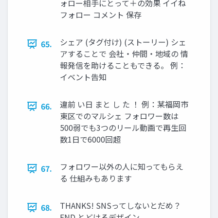
ォロー相手にとって＋の効果 イイね
フォロー コメント 保存
シェア (タグ付け) (ストーリー) シェ
65.
アすることで 会社・仲間・地域の 情
報発信を助けることもできる。 例：
イベント告知
違前 い日 まと し た ！ 例：某福岡市
66.
東区でのマルシェ フォロワー数は
500弱でも3つのリール動画で再生回
数1日で6000回超
フォロワー以外の人に知ってもらえ
67.
る 仕組みもあります
THANKS! SNSってしないとだめ？
68.
END とどけるデザイン