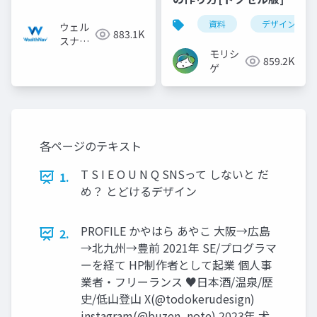
資料
デザイン
ウェル
883.1K
スナビ
モリシ
株式会
859.2K
ゲ
社
各ページのテキスト
T S I E O U N Q SNSって しないと だ
1.
め？ とどけるデザイン
PROFILE かやはら あやこ 大阪→広島
2.
→北九州→豊前 2021年 SE/プログラマ
ーを経て HP制作者として起業 個人事
業者・フリーランス ♥日本酒/温泉/歴
史/低山登山 X(@todokerudesign)
instagram(@buzen_note) 2023年 犬