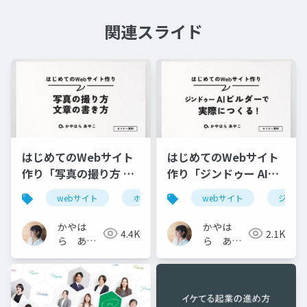
関連スライド
はじめてのWebサイト
はじめてのWebサイト
作り「写真の撮り方 文
作り「ジンドゥー AIビ
章の書き方」
ルダーで実際につく
webサイト
ホームページ
webサイト
セミナー
ジンド
文章
る！」
かやは
かやは
4.4K
2.1K
ら あや
ら あや
こ
こ