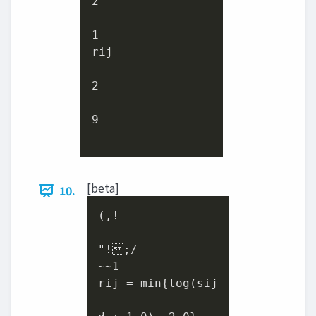
2
1
rij

2
9
[beta]
10.
(,!

"!;/

~∼
1
rij = min{log(sij
