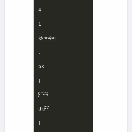
4
1
k

.

pk =

[



dk

[
