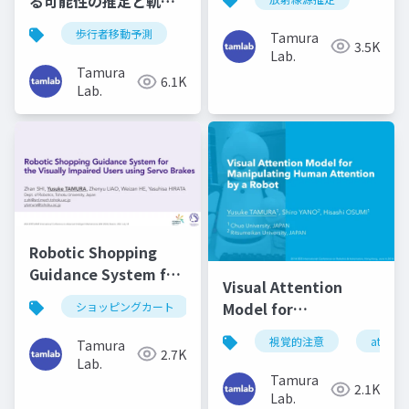
る可能性の推定と軌道
線を利用した微量分析
予測への利用（第28回
およびイメージング技
歩行者移動予測
Tamura
ロボティクスシンポジ
3.5K
術調査専門委員会）
Lab.
ア）
Tamura
6.1K
Lab.
Robotic Shopping
Guidance System for
Visual Attention
the Visually Impaired
Model for
ショッピングカート
Users using Servo
Manipulating Human
Brakes (AIM2024)
視覚的注意
attenti
Tamura
Attention by a Robot
2.7K
Lab.
(ICRA2014)
Tamura
2.1K
Lab.