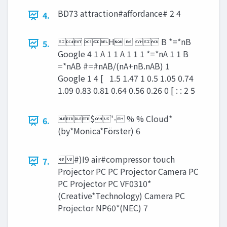
BD73 attraction#aﬀordance# 2 4
4.
 H   B *=*nB
5.
Google 4 1 A 1 1 A 1 1 1 *=*nA 1 1 B
=*nAB #=#nAB/(nA+nB.nAB) 1
Google 1 4 [ 1.5 1.47 1 0.5 1.05 0.74
1.09 0.83 0.81 0.64 0.56 0.26 0 [ : : 2 5
$'- % % Cloud*
6.
(by*Monica*Förster) 6
#)I9 air#compressor touch
7.
Projector PC PC Projector Camera PC
PC Projector PC VF0310*
(Creative*Technology) Camera PC
Projector NP60*(NEC) 7