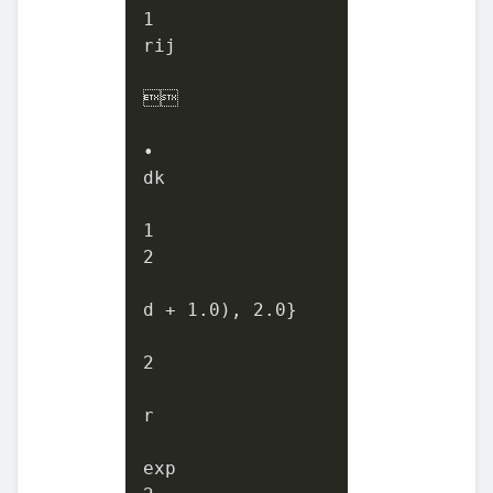
1
rij



•

dk

1
2
d + 
1.0
), 
2.0
}

2
r
