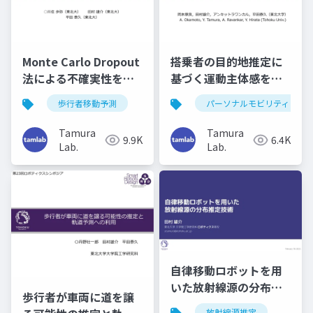
Monte Carlo Dropout
搭乗者の目的地推定に
法による不確実性を考
基づく運動主体感を考
慮した歩行者の移動予
慮したパーソナルモビ
歩行者移動予測
パーソナルモビリティ
測（RSJ2022）
リティの操作支援（第
27回ロボティクスシン
Tamura
Tamura
9.9K
6.4K
ポジア）
Lab.
Lab.
自律移動ロボットを用
いた放射線源の分布推
歩行者が車両に道を譲
定技術（電気学会 放射
放射線源推定