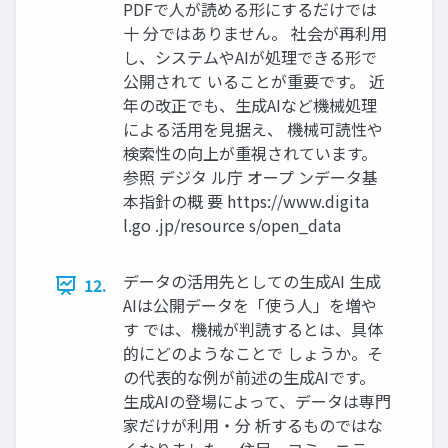
PDFで人が読める形にするだけでは
十 分ではありません。 社会が再利用
し、システムやAIが処理できる形で
公開されて いることが重要です。 近
年の改正でも、生成AIなど機械処理
による活用を見据え、 機械可読性や
検索性の向上が重視されています。
参照 デジタ ル庁 オープ ンデータ基
本指針の概 要 https://www.digita
l.go .jp/resource s/open_data
データの活用先としての生成AI 生成
12.
AIは公開データを「使う人」を増や
す では、機械が判読するとは、具体
的にどのようなことで しょうか。そ
の代表的な例が前述の生成AIです。
生成AIの登場によって、データは専門
家だけが利用・分 析するものではな