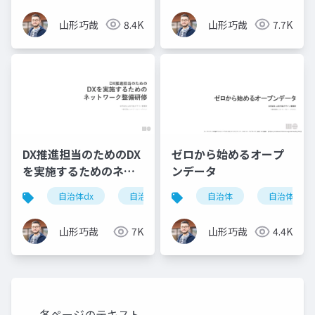
山形巧哉
8.4K
山形巧哉
7.7K
DX推進担当のためのDX
ゼロから始めるオープ
を実施するためのネッ
ンデータ
トワーク整備研修(ダイ
自治体dx
自治体
dx
自治体
自治体dx
ジェスト)
山形巧哉
7K
山形巧哉
4.4K
各ページのテキスト