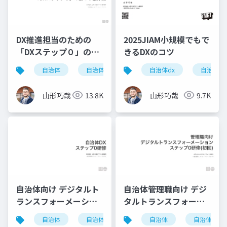
DX推進担当のための
2025JIAM小規模でもで
「DXステップ０」の前
きるDXのコツ
の準備体操
自治体
自治体dx
dx
自治体dx
自治体
山形巧哉
13.8K
山形巧哉
9.7K
自治体向け デジタルト
自治体管理職向け デジ
ランスフォーメーショ
タルトランスフォーメ
ン(DX) ステップ0研修
ーション(DX) ステップ
自治体
自治体dx
dx
自治体
自治体dx
0研修