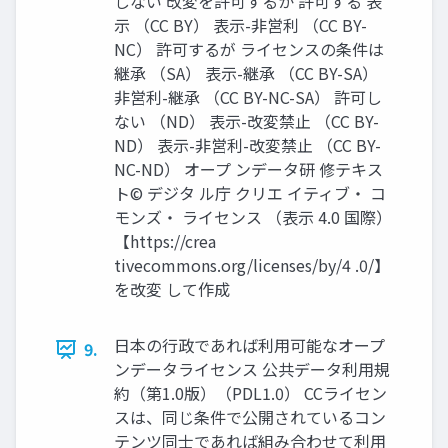
しない 改変を許可するか 許可する 表
示 （CC BY） 表示-非営利 （CC BY-
NC） 許可するが ライセンスの条件は
継承 （SA） 表示-継承 （CC BY-SA）
非営利-継承 （CC BY-NC-SA） 許可し
ない （ND） 表示-改変禁止 （CC BY-
ND） 表示-非営利-改変禁止 （CC BY-
NC-ND） オープ ンデータ研 修テキス
ト© デジタ ル庁 クリエ イティブ・ コ
モンズ・ ライセンス （表示 4.0 国際）
【https://crea
tivecommons.org/licenses/by/4 .0/】
を改変 して作成
日本の行政であれば利用可能なオープ
9.
ンデータライセンス 公共データ利用規
約（第1.0版）（PDL1.0） CCライセン
スは、同じ条件で公開されているコン
テンツ同士であれば組み合わせて利用