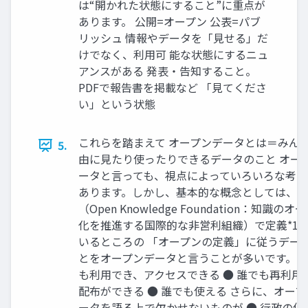
は“開かれた状態にすること”に重点が
あります。 公開=オープン 公表=パブ
リッシュ 情報やデータを「見せる」だ
けでなく、利用可 能な状態にするニュ
アンスがある 発表・告知すること。
PDFで報告書を掲載など 「見てくださ
い」という状態
これらを踏まえて オープンデータとは＝みん
5.
由に見たり使ったりできるデータのこと オー
ータと言っても、視点によっていろいろな考え
あります。しかし、基本的な概念としては、OK
（Open Knowledge Foundation：知識のオ
化を推進する国際的な非営利組織）で定義*1
いるところの 「オープンの定義」に従うデー
とをオープンデータと言うことが多いです。 ●
も利用でき、アクセスできる ● 誰でも再利用
配布ができる ● 誰でも使える さらに、オープ
ータを語る上で欠かせないものが ● 行政の保