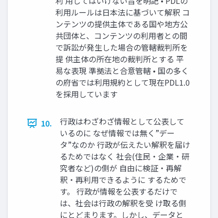
利 用してはいけない旨を明記 • PDLの
利用ルールは日本法に基づいて解釈 コ
ンテンツの提供主体である国や地方公
共団体と、コンテンツの利用者との間
で訴訟が発生した場合の管轄裁判所を
提 供主体の所在地の裁判所とする 平
易な表現 準拠法と合意管轄 • 国の多く
の府省では利用規約として現在PDL1.0
を採用しています
行政はわざわざ情報として公表して
10.
いるのに なぜ情報では無く”デー
タ”なのか 行政が伝えたい解釈を届け
るためではなく 社会(住民・企業・研
究者など)の側が 自由に検証・再解
釈・再利用できるように するためで
す。 行政が情報を公表するだけで
は、社会は行政の解釈を受 け取る側
にとどまります。しかし、データと