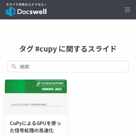
Ope
タグ #cupy に関するスライド
検索
CuPyによるGPUを使っ
た信号処理の高速化