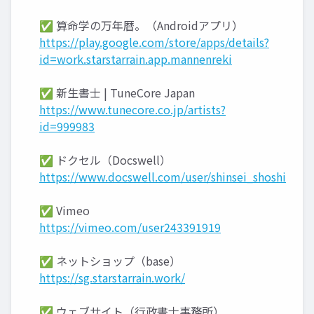
✅ 算命学の万年暦。（Androidアプリ）
https://play.google.com/store/apps/details?
id=work.starstarrain.app.mannenreki
✅ 新生書士 | TuneCore Japan
https://www.tunecore.co.jp/artists?
id=999983
✅ ドクセル（Docswell）
https://www.docswell.com/user/shinsei_shoshi
✅ Vimeo
https://vimeo.com/user243391919
✅ ネットショップ（base）
https://sg.starstarrain.work/
✅ ウェブサイト（行政書士事務所）