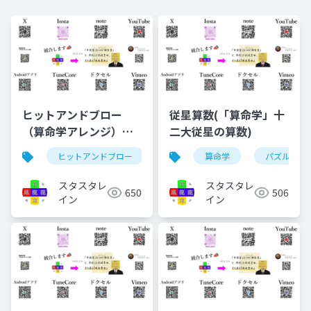
ヒットアンドブロー
従星算数(「算命学」十
（算命学アレンジ）
二大従星の算数)
と、解法パターン
ヒットアンドブロー
算命学
算命学
ゲーム
パズル
解法
（1=2=5比較法）。
スタスタレ
スタスタレ
650
506
イン
イン