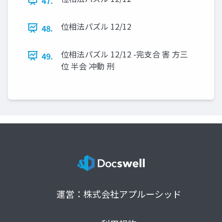
47.
位相法パズル 12/12
48.
位相法パズル 12/12 -完支合 害 方三
49.
位 半会 冲動 刑
運営：株式会社アプルーシッド