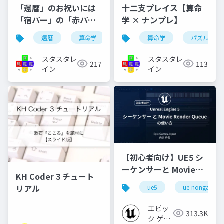
「還暦」のお祝いには
十二支プレイス【算命
「宿パー」の「赤パ
学 × ナンプレ】
ー」 | （算命学 × パー
還暦
算命学
お祝い
算命学
赤パーカー
パズル
カー）
スタスタレ
スタスタレ
217
113
イン
イン
【初心者向け】UE5 シ
ーケンサーと Movie
KH Coder 3 チュート
Render Queue の使い
リアル
ue5
ue-nongame
方【Cinematic Dive
2023】
エピッ
313.3K
ク ゲー