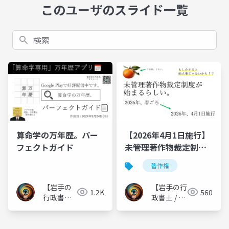
このユーザのスライド一覧
検索
算命学の万年歴。パー
【2026年4月1日施行】
フェクトガイド
未管理著作物裁定制度
が始まるらしい。【い
著作権
きなりダジャレから始
まる、ニュース風！？
【岩手の
【岩手の行
1.2K
560
スライド】
行政書士 /
政書士 / 表
表現する
現する行政
行政書
書士】
士】