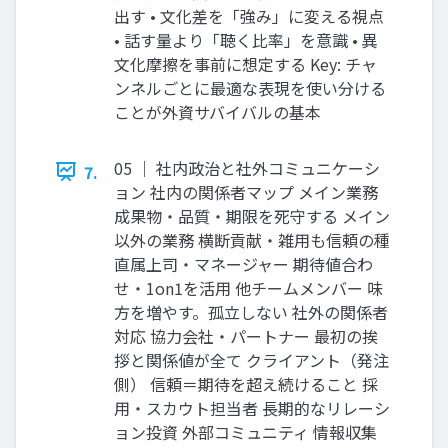
出す • 文化差を「強み」に変える視点
• 話す量より「聴く比率」を意識 • 異
文化摩擦を事前に想定する Key: チャ
ンネルごとに最適な表現を使い分ける
ことが外資サバイバルの基本
05 ｜ 社内政治と社外コミュニケーシ
7.
ョン 社内の関係者マップ メイン業務
成果物・品質・期限を死守する メイン
以外の業務 横断貢献・雑用も信頼の種
直属上司・マネージャー 期待値合わ
せ・1on1を活用 他チームメンバー 味
方を増やす。孤立しない 社外の関係者
対応 協力会社・パートナー 最初の挨
拶と関係値が全て クライアント（発注
側） 信頼＝期待を超え続けること 採
用・スカウト担当者 長期的なリレーシ
ョン投資 外部コミュニティ 情報収集