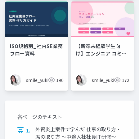
ISO規格別_社内SE業務
【新卒未経験学生向
フロー資料
け】エンジニア コミュ
ニケーション フレーズ
集 💬エンジニアのため
のコミュニケーション
smile_yukiko_it
190
smile_yukiko_it
172
フレーズ集
各ページのテキスト
外資炎上案件で学んだ 仕事の取り方・
1.
席の取り方 〜中途入社社員IT研修〜