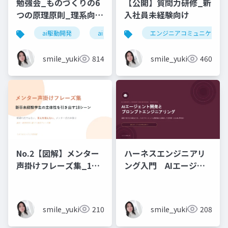
勉強会_ものづくりの6
【公開】質問力研修_新
つの原理原則_理系向け
入社員未経験向け
6時間_2026_05_24_
ai駆動開発
ai
エンジニアコミュニケーシ
石黒友季子
smile_yukiko_it
814
smile_yukiko_it
460
No.2【図解】メンター
ハーネスエンジニアリ
声掛けフレーズ集_18
ング入門 AIエージェ
シーン
ント開発×プロンプト_
実務編
smile_yukiko_it
210
smile_yukiko_it
208