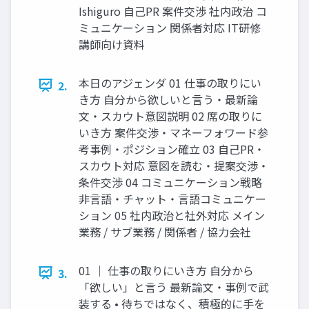
Ishiguro 自己PR 案件交渉 社内政治 コ
ミュニケーション 関係者対応 IT研修
講師向け資料
本日のアジェンダ 01 仕事の取りにい
2.
き方 自分から欲しいと言う・最新論
文・スカウト意図説明 02 席の取りに
いき方 案件交渉・マネーフォワード参
考事例・ポジション確立 03 自己PR・
スカウト対応 意図を読む・提案交渉・
条件交渉 04 コミュニケーション戦略
非言語・チャット・言語コミュニケー
ション 05 社内政治と社外対応 メイン
業務 / サブ業務 / 関係者 / 協力会社
01 ｜ 仕事の取りにいき方 自分から
3.
「欲しい」と言う 最新論文・事例で武
装する • 待ちではなく、積極的に手を