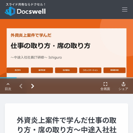
Ope
外資炎上案件で学んだ仕事の取
り方・席の取り方〜中途入社社