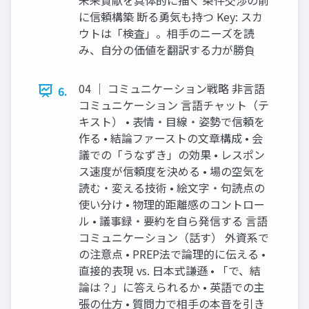
に信頼構築 断る勇気も持つ Key: スカ
ウトは「検査」。相手のニーズを読
み、自分の価値を翻訳する力が勝負
04 ｜ コミュニケーション戦略 非言語
6.
コミュニケーション 言語チャット（テ
キスト） • 表情・目線・姿勢で信頼を
作る • 結論ファーストの文章構成 • 会
議での「うなずき」の効果 • レスポン
ス速度が信頼度を決める • 場の空気を
読む・変える技術 • 絵文字・句読点の
使い分け • 物理的距離感のコントロー
ル • 議事録・要約を自ら発信する 言語
コミュニケーション（話す） 外資系で
の注意点 • PREP法で論理的に伝える •
直接的表現 vs. 日本式謙遜 • 「で、結
論は？」に答えられるか • 英語での主
張の仕方 • 質問力で相手の本音を引き