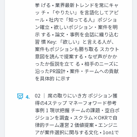
挙 げる • 業界最新トレンドを常にキャ
ッ チ • 「やりたい」を言語化してアピ
ール • 社内で「知ってる人」ポジショ
ン確立 • 欲しいポジション・案件を明
示 する • 論文・事例を会話に織り込む
習 慣 Key: 「欲しい」と言える人が、
案件もポジションも勝ち取る スカウト
意図を読んで提案する • なぜ声がかか
ったか仮説を立て る • 相手のニーズに
沿ったPR設計 • 案件・チームへの貢献
を具体的 に示す
02 ｜ 席の取りにいき方 ポジション獲
4.
得の4ステップ マネーフォワード参考
事例 1 現状把握 チームの課題・空白ポ
ジションを調査 • スクラム×OKRで自
律的チーム運営 2 価値提案 • エンジニ
アが案件選択に関与する文化 • 1on1で