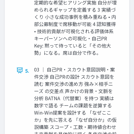
定期的な希望ヒアリング実施 自分が埋
められるギャップを定義する 3 実績づ
くり 小さな成功事例を積み重ねる • 内
部公募制度で席移動が可能 4 認知獲得
• 技術的貢献が可視化される評価体系
キーパーソンへの可視化・自己PR
Key: 黙って待っていると「その他大
勢」になる。席は自分で作る。
03 ｜ 自己PR・スカウト意図説明・案
5.
件交渉 自己PRの設計 スカウト意図を
読む 案件交渉の進め方 強み×相手ニ
ーズ の交差点 声かけの背景・文脈を
分析 BATNA（代替案）を持つ 実績は
数字で語る チームの課題を逆算する
Win-Win提案を設計する 「なぜここ
か」を先に答える 「なぜ自分か」の仮
説構築 スコープ・工数・期待値合わせ
未来貢献を具体的に描く 条件交渉の前