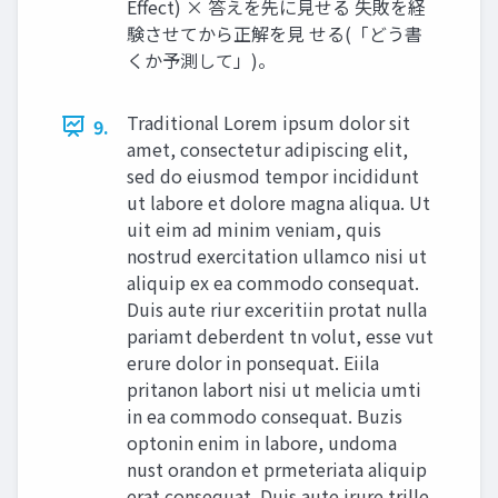
Effect) × 答えを先に見せる 失敗を経
験させてから正解を見 せる(「どう書
くか予測して」)。
Traditional Lorem ipsum dolor sit
9.
amet, consectetur adipiscing elit,
sed do eiusmod tempor incididunt
ut labore et dolore magna aliqua. Ut
uit eim ad minim veniam, quis
nostrud exercitation ullamco nisi ut
aliquip ex ea commodo consequat.
Duis aute riur exceritiin protat nulla
pariamt deberdent tn volut, esse vut
erure dolor in ponsequat. Eiila
pritanon labort nisi ut melicia umti
in ea commodo consequat. Buzis
optonin enim in labore, undoma
nust orandon et prmeteriata aliquip
erat consequat. Duis aute irure trille