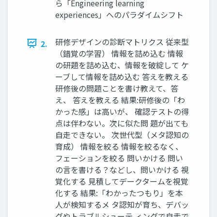
ら「Engineering learning
experiences」へのパラダイムシフト
研修デザインの診断マトリクス 従来型
2.
（錯覚の学習） 情報を詰め込む 情報
の研題を詰め込む、情報を破綻して ケ
ーブして情報を詰め込む 答えを教える
研修後の問題ことを書け教えて、答
え、 答えを教える 結果:研修後の「わ
かった感」は高いが、 確認テストの得
点は伴わない。次に似た問 題が出ても
自走できない。 次世代型（メタ認知の
育成） 情報を絞る 情報を絞るなく、
フェーションを絞る 問いかける 問い
の言を書ける？などし、問いかける 視
覚化する 見積してデークタームを視覚
化する 結果:「わかったつもり」を本
人が検知するメ タ認知が育ち、デバッ
グやトラブルシューテ ィングで自走で