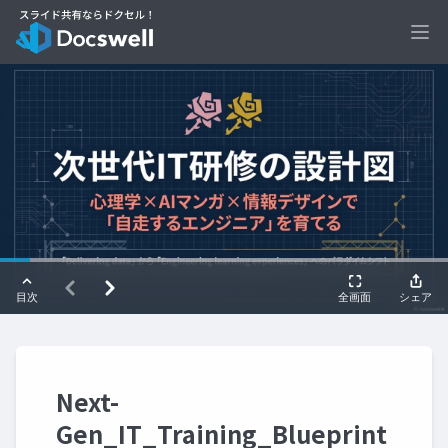
Ope
Next-
Gen_IT_Training_Blueprint