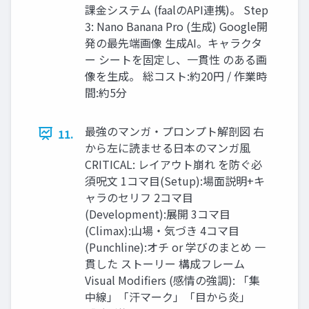
課金システム (faalのAPI連携)。 Step
3: Nano Banana Pro (生成) Google開
発の最先端画像 生成AI。キャラクタ
ー シートを固定し、一貫性 のある画
像を生成。 総コスト:約20円 / 作業時
間:約5分
最強のマンガ・プロンプト解剖図 右
11.
から左に読ませる日本のマンガ風
CRITICAL: レイアウト崩れ を防ぐ必
須呪文 1コマ目(Setup):場面説明+キ
ャラのセリフ 2コマ目
(Development):展開 3コマ目
(Climax):山場・気づき 4コマ目
(Punchline):オチ or 学びのまとめ 一
貫した ストーリー 構成フレーム
Visual Modifiers (感情の強調): 「集
中線」「汗マーク」「目から炎」