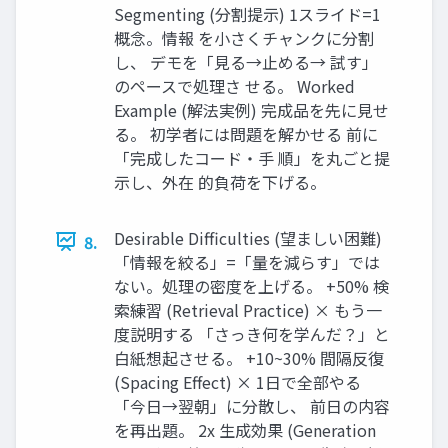
Segmenting (分割提示) 1スライド=1
概念。情報 を小さくチャンクに分割
し、 デモを「見る→止める→ 試す」
のペースで処理さ せる。 Worked
Example (解法実例) 完成品を先に見せ
る。 初学者には問題を解かせる 前に
「完成したコード・手 順」を丸ごと提
示し、外在 的負荷を下げる。
Desirable Difficulties (望ましい困難)
8.
「情報を絞る」=「量を減らす」では
ない。処理の密度を上げる。 +50% 検
索練習 (Retrieval Practice) × もう一
度説明する 「さっき何を学んだ？」と
白紙想起させる。 +10~30% 間隔反復
(Spacing Effect) × 1日で全部やる
「今日→翌朝」に分散し、 前日の内容
を再出題。 2x 生成効果 (Generation