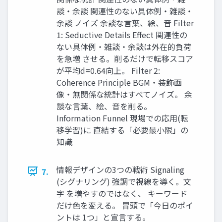
談・余談 関連性のない具体例・雑談・
余談 ノイズ 余談な言葉、絵、音 Filter
1: Seductive Details Effect 関連性の
ない具体例・雑談・余談は外在的負荷
を急増 させる。削るだけで転移スコア
が平均d=0.64向上。 Filter 2:
Coherence Principle BGM・装飾画
像・無関係な統計はすべてノイズ。 余
談な言葉、絵、音を削る。
Information Funnel 現場での応用(転
移学習)に 直結する「必要最小限」の
知識
情報デザインの3つの戦術 Signaling
7.
(シグナリング) 強調で視線を導く。文
字 を増やすのではなく、 キーワード
だけ色を変える。 冒頭で「今日のポイ
ントは 1つ」と宣言する。