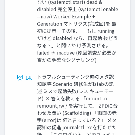
ない (systemctl start) dead &
disabled 完全停止 (systemctl enable
--now) Worked Example +
Generation マトリクス(完成図)を 最
初に提示。その後、 「もし running
だけど disabled なら、再起動 後どう
なる？」と問いか け予測させる。
failed ≠ inactive (原因調査が必要か
否かの明確なシグナリング)
トラブルシューティング時のメタ認
14.
知誘導 Scenario 研修生がfstabの記
述 ミスで起動失敗(レス キューモー
ド) × 答えを教える 「mount -o
remount,rw / を実行して」 ZPDに合
わせた問い (Scaffolding) 「画面の赤
字(error)は 何と言っている？」 メタ
認知の促進 journalctl -xeを打たせた
後、 「このログから、どのファイル