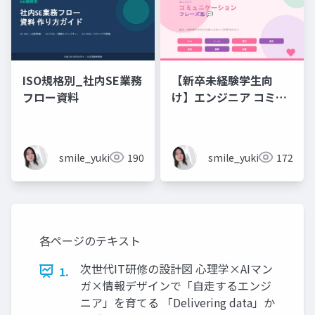
ISO規格別_社内SE業務
【新卒未経験学生向
フロー資料
け】エンジニア コミュ
ニケーション フレーズ
集 💬エンジニアのため
のコミュニケーション
smile_yukiko_it
190
smile_yukiko_it
172
フレーズ集
各ページのテキスト
次世代IT研修の設計図 心理学×AIマン
1.
ガ×情報デザインで「自走するエンジ
ニア」を育てる 「Delivering data」か