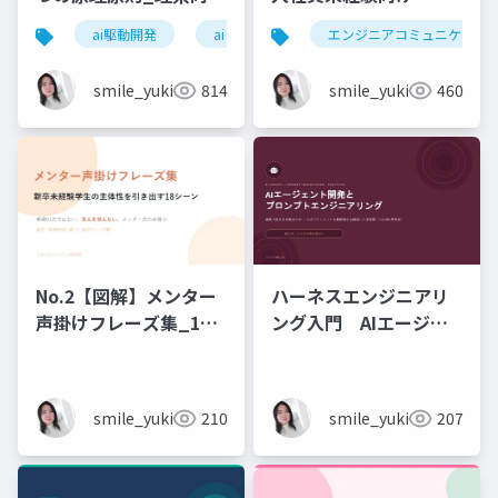
6時間_2026_05_24_
ai駆動開発
ai
エンジニアコミュニケーシ
石黒友季子
smile_yukiko_it
814
smile_yukiko_it
460
No.2【図解】メンター
ハーネスエンジニアリ
声掛けフレーズ集_18
ング入門 AIエージェ
シーン
ント開発×プロンプト_
実務編
smile_yukiko_it
210
smile_yukiko_it
207