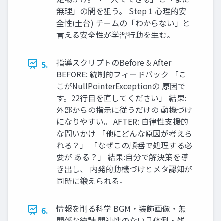
無理」の間を狙う。 Step 1 心理的安
全性(土台) チームの「わからない」と
言える安全性が学習行動を生む。
指導スクリプトのBefore & After
5.
BEFORE: 統制的フィードバック 「こ
こがNullPointerExceptionの 原因で
す。22行目を直してください」 結果:
外部からの指示に従うだけの 動機づけ
になりやすい。 AFTER: 自律性支援的
な問いかけ 「他にどんな原因が考えら
れる？」 「なぜこの順番で処理する必
要が ある？」 結果:自分で解決策を導
き出し、 内発的動機づけとメタ認知が
同時に鍛えられる。
情報を削る科学 BGM・装飾画像・無
6.
関係な統計 関連性のない具体例・雑