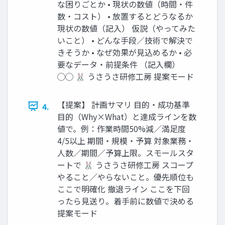
な困りごとか • 現状の数値（時間・件
数・コスト） • 放置するとどうなるか
現状の数値（記入） 仮説（やってみた
いこと） • どんな手段／技術で解決で
きそうか • なぜ効果が見込めるか • 必
要なデータ・前提条件 （記入欄）
◯◯ 🐰 うさうさ研修工房 提案モード
【提案】 計画サマリ 目的・成功基準
4.
目的（Why×What）と達成ラインを数
値で。例：作業時間50%減／満足度
4/5以上 期間・規模・予算 対象業務・
人数／期間／予算上限。スモールスタ
ートで 🐰 うさうさ研修工房 スコープ
やること／やらないこと。優先順位も
ここで明確化 撤退ライン ここを下回
ったら見送り。着手前に数値で決める
提案モード