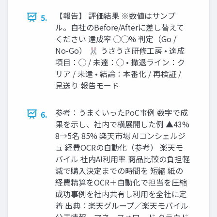
【報告】 評価結果 ※数値はサンプ
5.
ル。自社のBefore/Afterに差し替えて
ください 達成率 ◯◯% 判定（Go /
No-Go） 🐰 うさうさ研修工房 • 達成
項目：◯ / 未達：◯ • 撤退ライン：ク
リア / 未達 • 結論：本番化 / 再検証 /
見送り 報告モード
参考：うまくいったPoC事例 数字で成
6.
果を示し、社内で横展開した例 ▲43%
8→5名 85% 楽天市場 AIコンシェルジ
ュ 経費OCRの自動化（参考） 楽天モ
バイル 社内AI利用率 商品比較の負担軽
減で購入決定までの時間を 短縮 紙の
経費精算をOCR＋自動化で担当を圧縮
成功事例を社内共有し利用を全社に定
着 出典：楽天グループ／楽天モバイル
公表情報、マネーフォワード クラウド