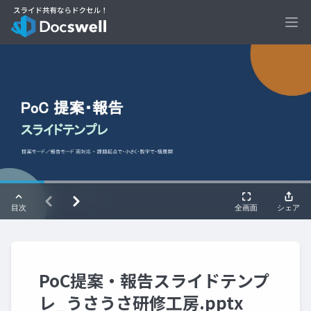
Ope
PoC提案・報告スライドテンプ
レ_うさうさ研修工房.pptx