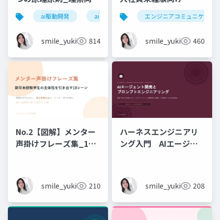
6時間_2026_05_24_
ai駆動開発
ai
エンジニアコミュニケーシ
石黒友季子
smile_yukiko_it
814
smile_yukiko_it
460
No.2【図解】メンター
ハーネスエンジニアリ
声掛けフレーズ集_18
ング入門 AIエージェ
シーン
ント開発×プロンプト_
実務編
smile_yukiko_it
210
smile_yukiko_it
208