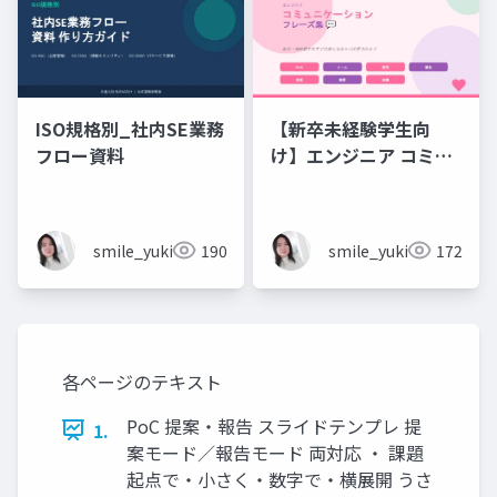
ISO規格別_社内SE業務
【新卒未経験学生向
フロー資料
け】エンジニア コミュ
ニケーション フレーズ
集 💬エンジニアのため
のコミュニケーション
smile_yukiko_it
190
smile_yukiko_it
172
フレーズ集
各ページのテキスト
PoC 提案・報告 スライドテンプレ 提
1.
案モード／報告モード 両対応 ・ 課題
起点で・小さく・数字で・横展開 うさ