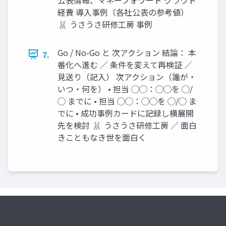
経費 導入事例（各社公表の参考値）
🐰 うさうさ研修工房 事例
Go / No-Go と 次アクション 結論： 本
7.
番化へ進む ／ 条件を変えて再検証 ／
見送り（記入） 次アクション（誰が・
いつ・何を） • 担当 ◯◯：◯◯を ◯/
◯ までに • 担当 ◯◯：◯◯を ◯/◯ ま
でに • 成功事例カードに記録し横展開
先を検討 🐰 うさうさ研修工房 ／ 面白
きこともなき世を面白く