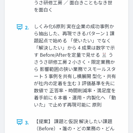
うさ研修工房 ／ 面白きこともなき世
を面白く
しくみ化6原則 実在企業の成功事例か
2.
ら抽出した、再現できるパターン 1 課
題起点で始める 「使いたい」でなく
「解決したい」から 4 成果は数字で示
す Before/Afterを定量で見せる 🐰 う
さうさ研修工房 2 小さく・限定業務か
ら 影響範囲の狭い業務でスモールスタ
ート 5 事例を共有し横展開 型化・共有
が社内の定着を生む 3 評価基準を先に
数値で 正答率・時間削減率・満足度を
着手前に 6 本番・運用・内製化へ 「動
いた」で止めず再現可能に 原則
【提案】 課題と仮説 解決したい課題
3.
（Before） • 誰の・どの業務の・どん