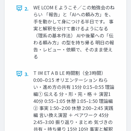
WE LCOM E ようこそ／この勉強会のね
2.
らい 「報告」と「AIへの頼み方」を、
手を動かして身につける半日です。 事
実と解釈を分けて書けるようになる
（理系の基本作法） AIや後輩への「伝
わる頼み方」の型を持ち帰る 明日の報
告・レビュー・依頼で、そのまま使え
る
T IM ET A B LE 時間割（全3時間）
3.
0:00–0:15 オリエンテーション ねら
い・進め方の共有 15分 0:15–0:55 理論
編① 伝える 分・形・完・格 ＋ 演習1
40分 0:55–1:05 休憩 1:05–1:50 理論編
② 事実 1:50–2:00 休憩 2:00–2:45 実践
編 言い換え演習 ＋ ペアワーク 45分
2:45–3:00 振り返り・まとめ 気づきの
共有・持ち帰り 15分 10分 事実と解釈