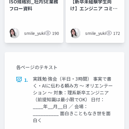
ISO規格別_社内SE業務
【新卒未経験学生向
フロー資料
け】エンジニア コミュ
ニケーション フレーズ
集 💬エンジニアのため
のコミュニケーション
smile_yukiko_it
190
smile_yukiko_it
172
フレーズ集
各ページのテキスト
実践勉 強会（半日・3時間） 事実で書
1.
く・AIに伝わる頼み方 ～ オリエンテー
ション ～ 対象：理系新卒エンジニア
（前提知識は最小限でOK） 日付：
____年__月__日 ／ 会場：
__________ 面白きこともなき世を面
白く