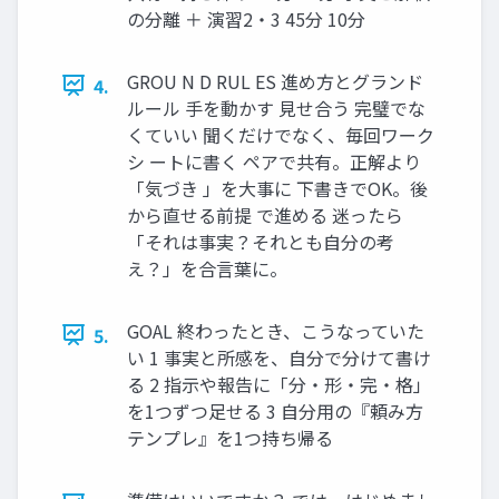
の分離 ＋ 演習2・3 45分 10分
GROU N D RUL ES 進め方とグランド
4.
ルール 手を動かす 見せ合う 完璧でな
くていい 聞くだけでなく、毎回ワーク
シ ートに書く ペアで共有。正解より
「気づき 」を大事に 下書きでOK。後
から直せる前提 で進める 迷ったら
「それは事実？それとも自分の考
え？」を合言葉に。
GOAL 終わったとき、こうなっていた
5.
い 1 事実と所感を、自分で分けて書け
る 2 指示や報告に「分・形・完・格」
を1つずつ足せる 3 自分用の『頼み方
テンプレ』を1つ持ち帰る