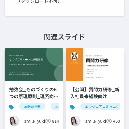
（ダウンロード不可）
関連スライド
勉強会_ものづくりの6
【公開】質問力研修_新
つの原理原則_理系向け
入社員未経験向け
6時間_2026_05_24_
ai駆動開発
ai
エンジニアコミュニケーシ
石黒友季子
smile_yukiko_it
814
smile_yukiko_it
460