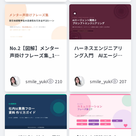
No.2【図解】メンター
ハーネスエンジニアリ
声掛けフレーズ集_18
ング入門 AIエージェ
シーン
ント開発×プロンプト_
実務編
smile_yukiko_it
210
smile_yukiko_it
207