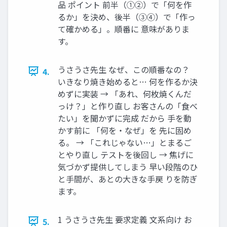
品 ポイント 前半（①②）で「何を作
るか」を決め、後半（③④）で「作っ
て確かめる」。順番に 意味がありま
す。
うさうさ先生 なぜ、この順番なの？
4.
いきなり焼き始めると… 何を作るか決
めずに実装 → 「あれ、何枚焼くんだ
っけ？」と作り直し お客さんの「食べ
たい」を聞かずに完成 だから 手を動
かす前に 「何を・なぜ」を 先に固め
る。 → 「これじゃない…」とまるご
とやり直し テストを後回し → 焦げに
気づかず提供してしまう 早い段階のひ
と手間が、あとの大きな手戻 りを防ぎ
ます。
1 うさうさ先生 要求定義 文系向け お
5.