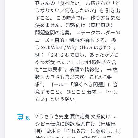
客さんの「食べたい」 お客さんが「ど
うなりたい／何をしたいか」を 引き出
すこと。 この時点では、作り方はまだ
決めません。 理系向け（原理原則）
問題空間の定義。 ステークホルダーの
ニーズ・目的・制約を抽出 する。 扱
うのは What / Why（How はまだ）。
例：「ふわふわで甘い、あったかいお
やつが食 べたい」 出力は曖昧さを含
む“生の要求”。後段で精緻化 。 → 枚
数も大きさもまだ未定。これが“要
求”。 ゴール＝「解くべき問題」に合
意すること。 ひとこと 要求 ＝「〜し
たい」という願い。
2 うさうさ先生 要件定義 文系向け レ
6.
シピ＝仕様に翻訳 理系向け（原理原
則） 要求を「作れる形」に翻訳し、具