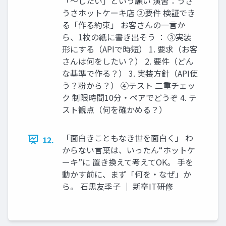
「〜したい」という願い 演習：うさ
うさホットケーキ店 ②要件 検証でき
る「作る約束」 お客さんの一言か
ら、1枚の紙に書き出そう ： ③実装
形にする（APIで時短） 1. 要求（お客
さんは何をしたい？） 2. 要件（どん
な基準で作る？） 3. 実装方針（API使
う？粉から？） ④テスト 二重チェッ
ク 制限時間10分・ペアでどうぞ 4. テ
スト観点（何を確かめる？）
「面白きこともなき世を面白く」 わ
12.
からない言葉は、いったん“ホットケ
ーキ”に 置き換えて考えてOK。 手を
動かす前に、まず「何を・なぜ」か
ら。 石黒友季子 ｜ 新卒IT研修