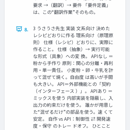
要求 →（翻訳）→ 要件 「要件定義」
は、この“翻訳作業”そのもの。
3 うさうさ先生 実装 文系向け 決めた
8.
レシピどおりに作る 理系向け（原理原
則） 仕様（レシピ）どおりに、実際に
作ること。 仕様（抽象）→ 実行可能
な形式（具象）への変 換。 APIなし ＝
粉から手作り 原則：関心の分離・再利
用・単一責任。 小麦粉・卵・牛乳を計
って混ぜて焼く。自由度 は高いが手間
も大きい。 API＝外部機能との「契約
（インターフェース ）」。 APIあり ＝
ミックスを使う 内部実装を隠蔽し、入
出力の約束だけを使う。 誰かが用意し
た“混ぜるだけ”の部品を使う。速 くて
安定。 自作 vs API：制御性 ⇄ 開発速
度・保守 のトレー ドオフ。 ひとこと