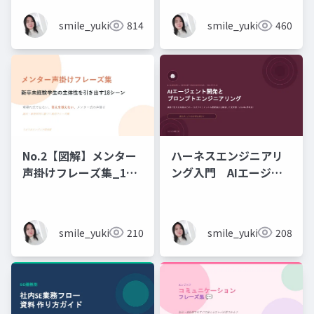
smile_yukiko_it
814
smile_yukiko_it
460
No.2【図解】メンター
ハーネスエンジニアリ
声掛けフレーズ集_18
ング入門 AIエージェ
シーン
ント開発×プロンプト_
実務編
smile_yukiko_it
210
smile_yukiko_it
208