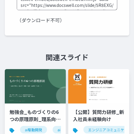
（ダウンロード不可）
関連スライド
勉強会_ものづくりの6
【公開】質問力研修_新
つの原理原則_理系向け
入社員未経験向け
6時間_2026_05_24_
ai駆動開発
ai
エンジニアコミュニケーシ
石黒友季子