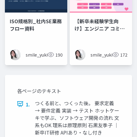
ISO規格別_社内SE業務
【新卒未経験学生向
フロー資料
け】エンジニア コミュ
ニケーション フレーズ
集 💬エンジニアのため
のコミュニケーション
smile_yukiko_it
190
smile_yukiko_it
172
フレーズ集
各ページのテキスト
つくる前と、つくった後。 要求定義
1.
→ 要件定義 実装 → テスト ホットケー
キで学ぶ、ソフトウェア開発の流れ 文
系もOK 理系は原理原則 石黒友季子 ｜
新卒IT研修 APIあり・なし付き