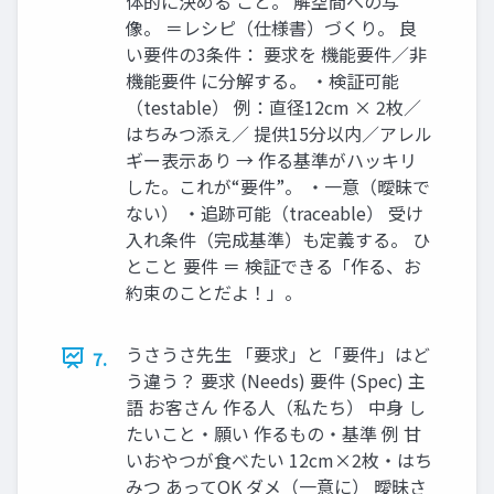
体的に決める こと。 解空間への写
像。 ＝レシピ（仕様書）づくり。 良
い要件の3条件： 要求を 機能要件／非
機能要件 に分解する。 ・検証可能
（testable） 例：直径12cm × 2枚／
はちみつ添え／ 提供15分以内／アレル
ギー表示あり → 作る基準がハッキリ
した。これが“要件”。 ・一意（曖昧で
ない） ・追跡可能（traceable） 受け
入れ条件（完成基準）も定義する。 ひ
とこと 要件 ＝ 検証できる「作る、お
約束のことだよ！」。
うさうさ先生 「要求」と「要件」はど
7.
う違う？ 要求 (Needs) 要件 (Spec) 主
語 お客さん 作る人（私たち） 中身 し
たいこと・願い 作るもの・基準 例 甘
いおやつが食べたい 12cm×2枚・はち
みつ あってOK ダメ（一意に） 曖昧さ