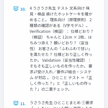
4 うさうさ先生 テスト 文系向け 味
10.
見・検品 焼けたホットケーキを確か
めること。 理系向け（原理原則） 2
種類の確認がある（V字モデル）。
Verification（検証）： 仕様どおり？
（検証） ちゃんと 12cm × 2枚、は
ちみつ添え？ 願いどおり？（妥当
性） お客さんの「ふわふわで甘い」
を満たせた？ 仕様どおり正しく作っ
たか。 Validation（妥当性確認）：
そもそも正しいものを作ったか。 要
求⇄受け入れ／要件⇄結合・システ
ム が対応 。 ひとこと テスト ＝「正
しく作った？」と「正しいもの作っ
た？」の二重チェック。
うさうさ先生 ひとことまとめ ①要求
11.