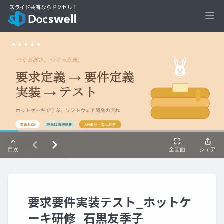
Ope
要求要件実装テスト_ホットケ
ーキ研修_石黒友季子