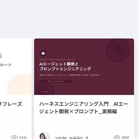
けフレーズ
ハーネスエンジニアリング入門 AIエー
ジェント開発×プロンプト_実務編
210
smile_yukiko_it
207