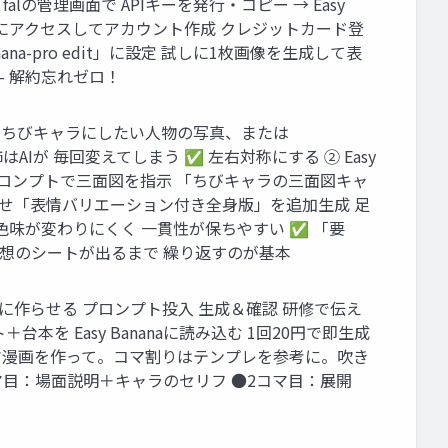
lの管理画面で APIキーを発行・コピー → Easy
.ai にアクセスしてアカウント作成 クレジットカード登
anana-pro edit」に設定 試しに1枚画像を生成して表
 — 解約忘れゼロ！
を用意 ちびキャラにしたい人物の写真、または
AIが 毎回変えてしまう ✅ 左右対称にする ② Easy
プ ③ プロンプトで三面図を指示 「ちびキャラの三面図キャ
込ませ「表情バリエーション付き全身版」を追加生成 足
色味が変わりにくく 一貫性が保ちやすい ✅ 「要
理想のシートが出るまで 繰り返すのが基本
 台本をAIに作らせる プロンプト投入 生成＆確認 研修で伝え
本を Easy Bananaに読み込む 1回20円で即生成
コマ漫画を作って。コマ割りはテンプレを参考に。吹き
目：場面説明＋キャラのセリフ ●2コマ目：展開