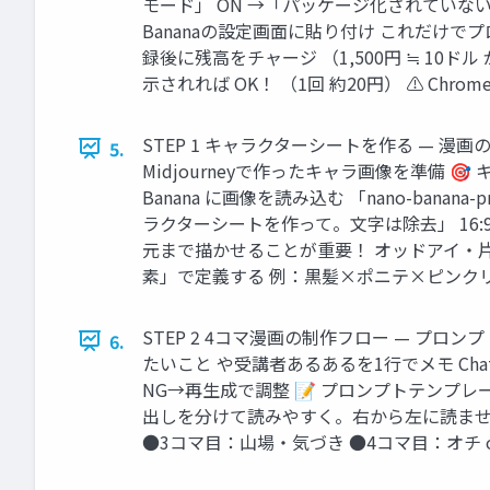
モード」 ON →「パッケージ化されていない拡張
Bananaの設定画面に貼り付け これだけでプ
録後に残高をチャージ （1,500円 ≒ 10ドル が
示されれば OK！ （1回 約20円） ⚠ Ch
STEP 1 キャラクターシートを作る — 漫
5.
Midjourneyで作ったキャラ画像を準備 
Banana に画像を読み込む 「nano-ba
ラクターシートを作って。文字は除去」 16
元まで描かせることが重要！ オッドアイ・片
素」で定義する 例：黒髪×ポニテ×ピンクリ
STEP 2 4コマ漫画の制作フロー — プロンプト
6.
たいこと や受講者あるあるを1行でメモ Chat
NG→再生成で調整 📝 プロンプトテンプ
出しを分けて読みやすく。右から左に読ませ
●3コマ目：山場・気づき ●4コマ目：オチ 