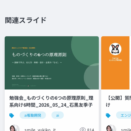
関連スライド
勉強会_ものづくりの6つの原理原則_理
【公開】質
系向け6時間_2026_05_24_石黒友季子
け
ai駆動開発
ai
エン
smile_yukiko_it
814
smil