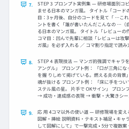
STEP 3 プロンプト実例集 — 研修場面別
7.
ませる日本のマンガ風。 タイトル「コード
目：3ヶ月後、自分のコードを見て「 …こ
ントを書く「誰が書いたんだこんなの …（自分
る日本のマンガ風。 タイトル「レビューの作
コマ目：凹んで先輩に相談「レビューは攻撃じ
ガ風」を必ず入れる ／ コマ割り指定で読
STEP 4 表現技法 — マンガ的強調でキャ
8.
アングル」 プロンプト例： 「口が三角に
を握 りしめて掲げている。燃える炎の背景」 
魂が抜ける プロンプト例： 「床に手をつ
ステル風の星。 片手で OKサイン」 プロ
→ 成功・達成感の表現 → 衝撃・大驚きシー
応 用 4コマ以外の使い道 — 研修現場を変える
9.
図解・挿絵 説明資料・テキスト補足 • キャラ
して図解にして」で一撃完成 • 5分で複数案 