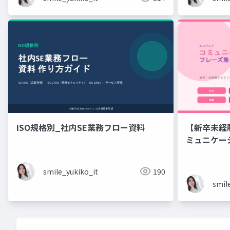
ISO規格別_社内SE業務フロー資料
【新卒未経
ミュニケーション フレーズ
ニアのため
ズ集
smile_yukiko_it
190
smil