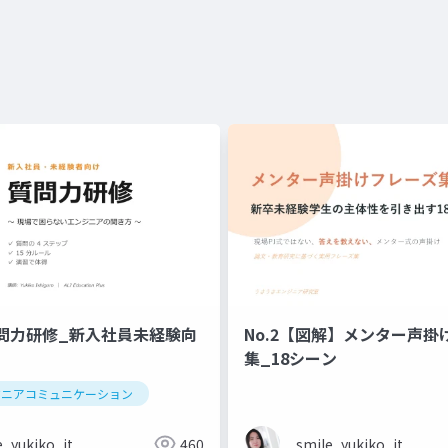
問力研修_新入社員未経験向
No.2【図解】メンター声掛
集_18シーン
ジニアコミュニケーション
e_yukiko_it
460
smile_yukiko_it