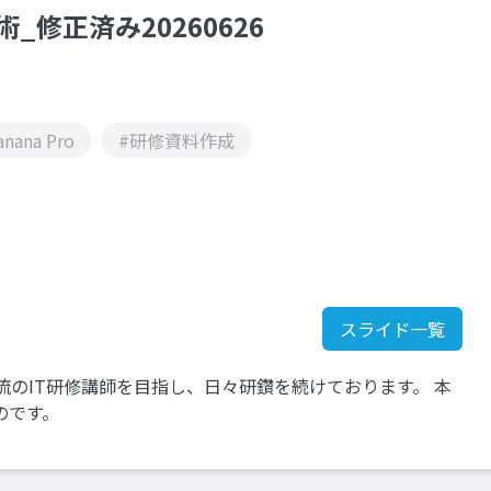
術_修正済み20260626
nana Pro
#研修資料作成
スライド一覧
流のIT研修講師を目指し、日々研鑽を続けております。 本
のです。