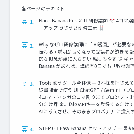
各ページのテキスト
Nano Banana Pro × IT研修講師 
1.
ーアップ うさうさ研修工房 🐰
Why なぜIT研修講師に「 AI漫画」が必要
2.
伝わる • 説明が長くなって受講者が飽きる 記
的な概念が頭に入らない 親しみやす さ キャラで距離
Banana があれば、講師歴0日でも「教材
Tools 使うツール全体像 — 3本柱を押さえる ① 
3.
従量課金で使う UI ChatGPT / Gem
4コマ ・マンガのコマ割りまでプロンプト 1本で
分だけ課 金。falのAPIキーを登録するだ
AIに考えさせ、そのままプロバナナ に投入する
STEP 0 1 Easy Banana セットアップ —
4.