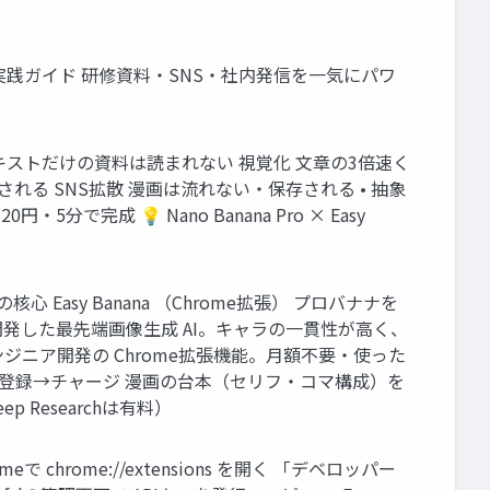
画」フル実践ガイド 研修資料・SNS・社内発信を一気にパワ
• テキストだけの資料は読まれない 視覚化 文章の3倍速く
される SNS拡散 漫画は流れない・保存される • 抽象
完成 💡 Nano Banana Pro × Easy
の核心 Easy Banana （Chrome拡張） プロバナナを
leが開発した最先端画像生成 AI。キャラの一貫性が高く、
人エンジニア開発の Chrome拡張機能。月額不要・使った
カード登録→チャージ 漫画の台本（セリフ・コマ構成）を
Researchは有料）
eで chrome://extensions を開く 「デベロッパー