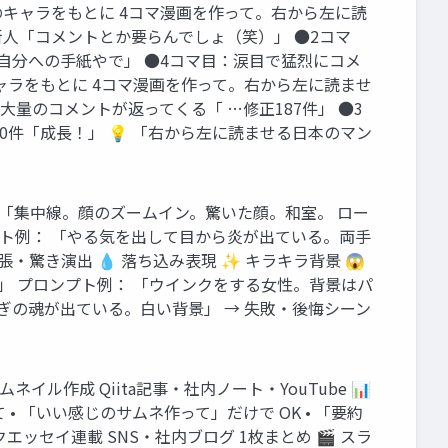
 このキャラをもとに 4コマ漫画を作って。右から左に読
人「コメントとか要らんでしょ（笑）」 ●2コマ
自分への手紙やで」 ●4コマ目：涙目で猛烈にコメ
キャラをもとに 4コマ漫画を作って。右から左に読ませ
量のコメントが返ってくる「 …修正187件」 ●3
0件「成長！」 💡 「右から左に読ませる日本のマン
ト例： 「集中線。顔のズームイン。驚いた顔。和室。 ロー
プト例： 「やる気を出して目から炎が出ている。両手
・驚き演出 💧 落ち込み表現 ✨ キラキラ背景 😱
」 プロンプト例： 「ウインクをする女性。背景はパ
さぎの魂が出ている。白い背景」 → 失敗・後悔シーン
イル作成 Qiita記事・社内ノート・YouTube 📊
• 「いい感じのサムネ作って」だけで OK • 「要約
エッセイ連載 SNS・社内ブログ 1枚まとめ 🎬 スラ