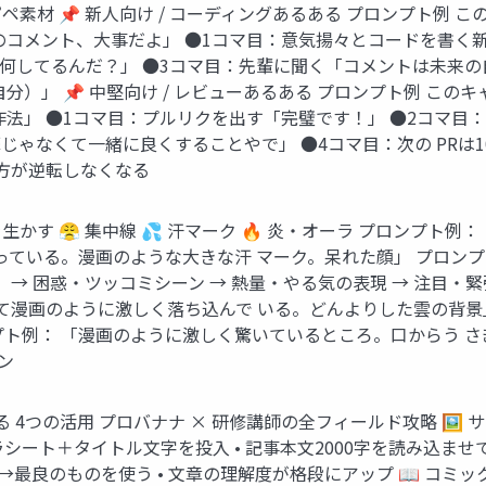
コピペ素材 📌 新人向け / コーディングあるある プロンプト例
のコメント、大事だよ」 ●1コマ目：意気揚々とコードを書く新
れ何してるんだ？」 ●3コマ目：先輩に聞く「コメントは未来の
）」 📌 中堅向け / レビューあるある プロンプト例 この
法」 ●1コマ目：プルリクを出す「完璧です！」 ●2コマ目：大
ゃなくて一緒に良くすることやで」 ●4コマ目：次の PRは1
み方が逆転しなくなる
ラを生かす 😤 集中線 💦 汗マーク 🔥 炎・オーラ プロンプ
なっている。漫画のような大きな汗 マーク。呆れた顔」 プロン
→ 困惑・ツッコミシーン → 熱量・やる気の表現 → 注目・緊張
いて漫画のように激しく落ち込んで いる。どんよりした雲の背景
ンプト例： 「漫画のように激しく驚いているところ。口からう 
ン
 4つの活用 プロバナナ × 研修講師の全フィールド攻略 🖼 サムネ
シート＋タイトル文字を投入 • 記事本文2000字を読み込ませて 
→最良のものを使う • 文章の理解度が格段にアップ 📖 コミック