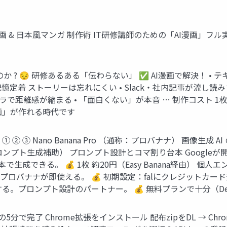
🎌 4コマ漫画 & 日本風マンガ 制作術 IT研修講師のための「AI漫
なのか ? 😔 研修あるある「伝わらない」 ✅ AI漫画で解決！ 
憶定着 ストーリーは忘れにくい • Slack・社内記事が流し読み
感が縮まる • 「面白くない」が本音 … 制作コスト 1枚20円・5分で
漫画」が作れる時代です
② ③ Nano Banana Pro （通称：プロバナナ） 画像生成 AI 
ini （プロンプト生成補助） プロンプト設計とコマ割り台本 Goog
生成できる。 💰 1枚 約20円（Easy Banana経由） 個
けでプロバナナが即使える。 💰 初期設定：falにクレジット
。プロンプト設計のパートナー。 💰 無料プランで十分（Deep 
 最初の5分で完了 Chrome拡張をインストール 配布zipをDL → Chrom