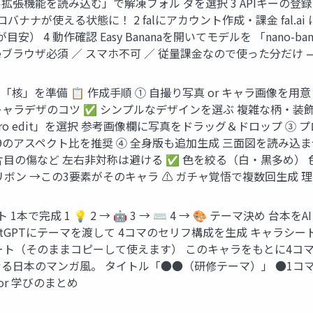
機能を読み込む」で解凍フォル ダを選択 3 APIキーの登録 fa
ロバナナが使える状態に！ 2 falにアカウント作成・課金 fal
目安） 4 動作確認 Easy Bananaを開いてモデルを 「nano-b
romeブラウザ必須 ／ スマホ不可 ／ 従量課金なので使った分だけ
画の「核」を準備 📋 作成手順 ① 自撮り写真 or キャラ画像
 キャラデザのコツ ✅ シンプルなデザインを選ぶ 複雑な柄・装飾は
nana-pro edit」を選択 参考画像欄に写真をドラッグ＆ドロッ
:9のアスペクト比を推奨 ④ 全身版も追加生成 三面図を読み
目の傷など 左右非対称は避ける ✅ 色を絞る（白・黒多め） 
ボン →この3要素がそのキャラ ⚠ ガチャ覚悟で複数回生成 
 1本で完成 1 💡 2 → 🤖 3 → ⌨ 4 → 🎨 テーマ決め
GPTにテーマを渡して 4コマのセリフ構成を生成 キャラシート＋台
レート（そのままコピーして使えます） このキャラをもとに4
る日本のマンガ風。 タイトル「●●（研修テーマ）」 ●1コマ
or 学びのまとめ