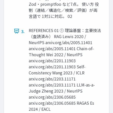
Zod・promptfoo など7点。 使い方 役
割（連結／構造化／検索／評価）が両
言語で 1対1に対応。 02
REFERENCES 01 ① 理論基盤：主要技法
3.
（査読済み） RAG Lewis 2020 /
NeurIPS arxiv.org/abs/2005.11401
arxiv.org/abs/2005.11401 Chain-of-
Thought Wei 2022 / NeurIPS
arxiv.org/abs/2201.11903
arxiv.org/abs/2201.11903 Self-
Consistency Wang 2023 / ICLR
arxiv.org/abs/2203.11171
arxiv.org/abs/2203.11171 LLM-as-a-
Judge Zheng 2023 / NeurIPS
arxiv.org/abs/2306.05685
arxiv.org/abs/2306.05685 RAGAS Es
2024 / EACL