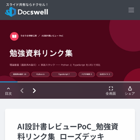
Ope
AI設計書レビューPoC_勉強資
料リンク集_ローズデッキ