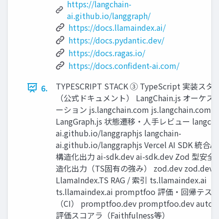
https://langchain-
ai.github.io/langgraph/
https://docs.llamaindex.ai/
https://docs.pydantic.dev/
https://docs.ragas.io/
https://docs.confident-ai.com/
TYPESCRIPT STACK ③ TypeScript 実装ス
6.
（公式ドキュメント） LangChain.js オーケス
ーション js.langchain.com js.langchain.com
LangGraph.js 状態遷移・人手レビュー langcha
ai.github.io/langgraphjs langchain-
ai.github.io/langgraphjs Vercel AI SDK 統合A
構造化出力 ai-sdk.dev ai-sdk.dev Zod 型安
造化出力（TS固有の強み） zod.dev zod.dev
LlamaIndex.TS RAG / 索引 ts.llamaindex.ai
ts.llamaindex.ai promptfoo 評価・回帰テス
（CI） promptfoo.dev promptfoo.dev autoev
評価スコアラ（Faithfulness等）