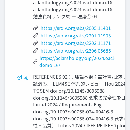
aclanthology.org/2024.eacl-demo.16
aclanthology.org/2024.eacl-demo.16
勉強資料リンク集 ― 理論① 03
https://arxiv.org/abs/2005.11401
https://arxiv.org/abs/2201.11903
https://arxiv.org/abs/2203.11171
https://arxiv.org/abs/2306.05685
https://aclanthology.org/2024.eacl-
demo.16/
REFERENCES 02 ① 理論基盤：設計書/要求
4.
読済み） LLM4SE 体系的レビュー Hou 2024 / 
TOSEM doi.org/10.1145/3695988
doi.org/10.1145/3695988 要求の完全性をL
Luitel 2024 / Requirements Eng.
doi.org/10.1007/s00766-024-00416-3
doi.org/10.1007/s00766-024-00416-3 要
性・品質） Lubos 2024 / IEEE RE IEEE Xplo