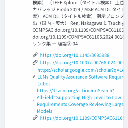
検索） （ IEEE Xplore（タイトル検索） 上
カバレッジ Preda 2024 / MSR ACM DL タイ
索） ACM DL（タイトル検索） 例示プロンプ
出（国内・阪大） Ren, Nakagawa & Tsuchiya 2
COMPSAC doi.org/10.1109/COMPSAC61105.2
doi.org/10.1109/COMPSAC61105.2024.00
リンク集 ― 理論② 04
https://doi.org/10.1145/3695988
https://doi.org/10.1007/s00766-024-0041
https://scholar.google.com/scholar?q=Lev
LLMs Quality Assurance Software Require
Lubos
https://dl.acm.org/action/doSearch?
AllField=Supporting High-Level to Low-Le
Requirements Coverage Reviewing Large 
Models
https://doi.org/10.1109/COMPSAC61105.