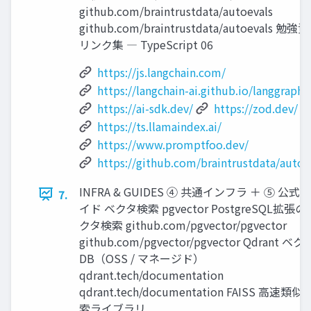
github.com/braintrustdata/autoevals
github.com/braintrustdata/autoevals 勉強
リンク集 ― TypeScript 06
https://js.langchain.com/
https://langchain-ai.github.io/langgraphjs
https://ai-sdk.dev/
https://zod.dev/
https://ts.llamaindex.ai/
https://www.promptfoo.dev/
https://github.com/braintrustdata/autoe
INFRA & GUIDES ④ 共通インフラ ＋ ⑤ 公式ガ
7.
イド ベクタ検索 pgvector PostgreSQL拡張の
クタ検索 github.com/pgvector/pgvector
github.com/pgvector/pgvector Qdrant ベク
DB（OSS / マネージド）
qdrant.tech/documentation
qdrant.tech/documentation FAISS 高速類似
索ライブラリ