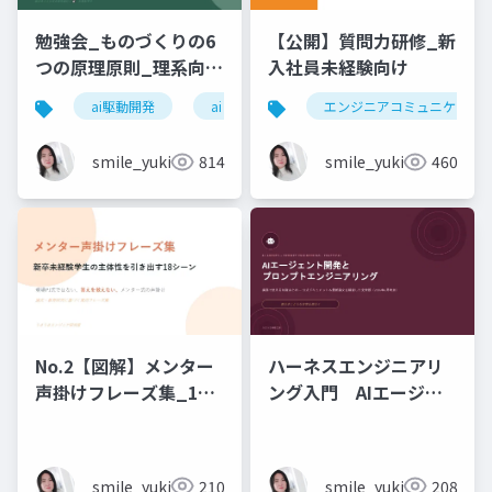
勉強会_ものづくりの6
【公開】質問力研修_新
つの原理原則_理系向け
入社員未経験向け
6時間_2026_05_24_
ai駆動開発
ai
エンジニアコミュニケーシ
石黒友季子
smile_yukiko_it
814
smile_yukiko_it
460
No.2【図解】メンター
ハーネスエンジニアリ
声掛けフレーズ集_18
ング入門 AIエージェ
シーン
ント開発×プロンプト_
実務編
smile_yukiko_it
210
smile_yukiko_it
208