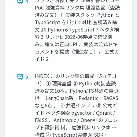
1.
PoC 勉強資料リンク集 理論基盤（査読
済み論文）＋ 実装スタック ―― Python と
TypeScript を1対1で対比 査読済み論
文 10 Python 6 TypeScript 7 ベクタ検
索 3 リンクは2026-06時点で確認済
み。論文は正典URL、実装は公式ドキ
ュメントを掲載（捏造なし）。 公式ガ
イド 2
INDEX このリンク集の構成（5カテゴ
2.
リ） ① 理論基盤 ② Python実装 査読
済み論文10本。Python/TS共通の裏づ
け。 LangChain系・Pydantic・RAGAS
など6点 。 ④ 共通インフラ ⑤ 公式ガ
イド ベクタ検索 pgvector / Qdrant /
FAISS。 Anthropic / OpenAI のプロン
プト設計資 料。 勉強資料リンク集 ―
構成 ③ TypeScript実装 AI SDK・