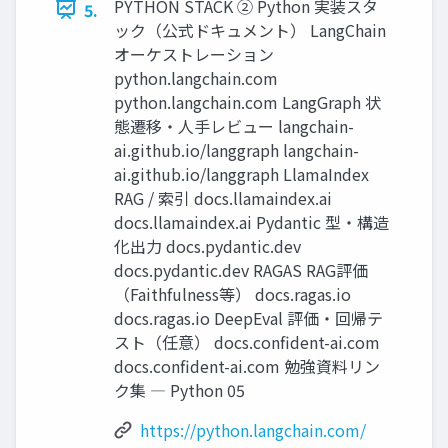
PYTHON STACK ② Python 実装スタ
5.
ック（公式ドキュメント） LangChain
オーケストレーション
python.langchain.com
python.langchain.com LangGraph 状
態遷移・人手レビュー langchain-
ai.github.io/langgraph langchain-
ai.github.io/langgraph LlamaIndex
RAG / 索引 docs.llamaindex.ai
docs.llamaindex.ai Pydantic 型・構造
化出力 docs.pydantic.dev
docs.pydantic.dev RAGAS RAG評価
（Faithfulness等） docs.ragas.io
docs.ragas.io DeepEval 評価・回帰テ
スト（任意） docs.confident-ai.com
docs.confident-ai.com 勉強資料リン
ク集 ― Python 05
https://python.langchain.com/