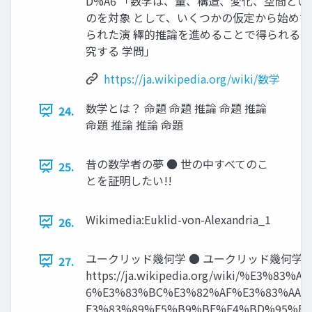
D%A6 「数学は、量、構造、変化、空間とい
のを対象 として、いくつかの仮定から始めて
られた演 繹的推論を進めることで得られる
究する 学問」
https://ja.wikipedia.org/wiki/数学
数学とは？ 命題 命題 推論 命題 推論
24.
命題 推論 推論 命題
昔の数学者の夢 ● 世の中すべてのこ
25.
とを証明したい!!
Wikimedia:Euklid-von-Alexandria_1
26.
ユークリッド幾何学 ● ユークリッド幾何学 –
27.
https://ja.wikipedia.org/wiki/%E3%83%A
6%E3%83%BC%E3%82%AF%E3%83%AA%
E3%83%89%E5%B9%BE%E4%BD%95%E5