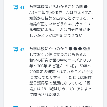
数学基礎論からわかることの例 ●
41.
AI(人工知能)の限界 – AIは与えられた
知識から結論を出すことはできる。 –
結論が正しいかどうかは、持ってい
る知識による。 – AIは自分自身が正
しいかどうかは判断はできない。
数学は役に立つのか？ ● ● ● 勉強
42.
しておくと役に立つこともあるよ。
数学の研究は世の中のニーズより50
年〜200年ほ ど進んでいる。 50年〜
200年前の研究されていたことが今役
に 立ってたりする。 – たとえば関数
型言語界隈で話題になっている「圏
論」は 19世紀はじめにガロアによっ
て開拓された概念