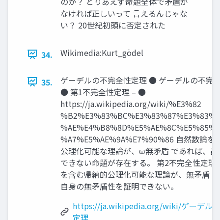
のか？ とりあえず命題全体で矛盾が
なければ正しいって 言えるんじゃな
い？ 20世紀初頭に否定された
Wikimedia:Kurt_gödel
34.
ゲーデルの不完全性定理 ● ゲーデルの不完全
35.
● 第1不完全性定理 – ●
https://ja.wikipedia.org/wiki/%E3%82
%B2%E3%83%BC%E3%83%87%E3%83%A
%AE%E4%B8%8D%E5%AE%8C%E5%85%A
%A7%E5%AE%9A%E7%90%86 自然数論
公理化可能な理論が、ω無矛盾 であれば、証
できない命題が存在する。 第2不完全性定理 
を含む帰納的公理化可能な理論が、無矛盾 
自身の無矛盾性を証明できない。
https://ja.wikipedia.org/wiki/ゲー
定理