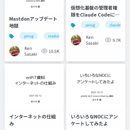
仮想化基盤の管理者権
限をClaude Codeに与
Mastdonアップデート
えてみると何ができる
地獄
janog
claude code
か
janog
mastodon
chatgpt
janogdon
Ken
9.7K
Sasaki
Ken
10.5K
Sasaki
インターネットの仕組
いろいろなNOCにアン
み
ケートしてみたよ