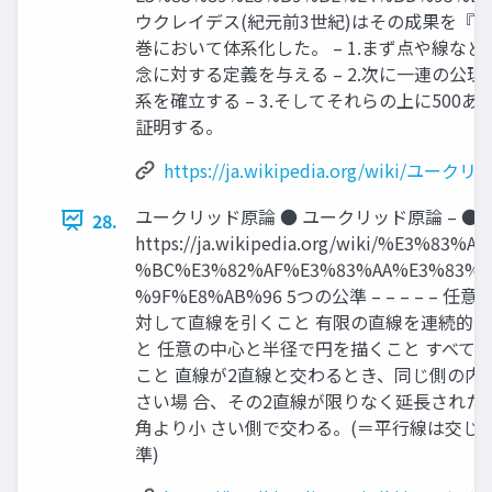
ウクレイデス(紀元前3世紀)はその成果を『原
巻において体系化した。 – 1.まず点や線な
念に対する定義を与える – 2.次に一連の公
系を確立する – 3.そしてそれらの上に500
証明する。
https://ja.wikipedia.org/wiki/ユ
ユークリッド原論 ● ユークリッド原論 – ●
28.
https://ja.wikipedia.org/wiki/%E3%83%
%BC%E3%82%AF%E3%83%AA%E3%83%8
%9F%E8%AB%96 5つの公準 – – – – –
対して直線を引くこと 有限の直線を連続的
と 任意の中心と半径で円を描くこと すべて
こと 直線が2直線と交わるとき、同じ側の内
さい場 合、その2直線が限りなく延長された
角より小 さい側で交わる。(＝平行線は交じわ
準)