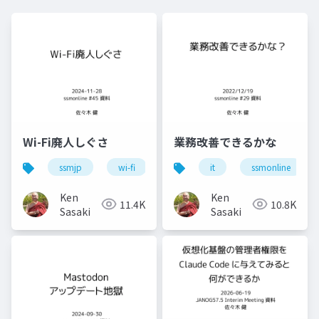
Wi-Fi廃人しぐさ
業務改善できるかな
ssmjp
wi-fi
conbu
it
bakuchiku
ssmonline
s
Ken
Ken
11.4K
10.8K
Sasaki
Sasaki