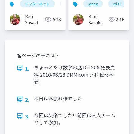
インターネット
internet
janog
enpit
wi-fi
Ken
Ken
9.3K
8.1K
Sasaki
Sasaki
各ページのテキスト
ちょっとだけ数学の話 ICTSC6 発表資
1.
料 2016/08/28 DMM.comラボ 佐々木
健
本日はお疲れ様でした
2.
今回は気楽でした!! 前回は大人チーム
3.
として参加。