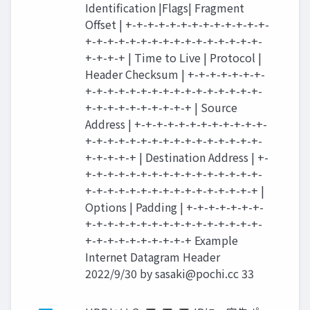
Identification |Flags| Fragment
Offset | +-+-+-+-+-+-+-+-+-+-+-+-+-
+-+-+-+-+-+-+-+-+-+-+-+-+-+-+-+-
+-+-+-+ | Time to Live | Protocol |
Header Checksum | +-+-+-+-+-+-+-
+-+-+-+-+-+-+-+-+-+-+-+-+-+-+-+-
+-+-+-+-+-+-+-+-+-+ | Source
Address | +-+-+-+-+-+-+-+-+-+-+-+-
+-+-+-+-+-+-+-+-+-+-+-+-+-+-+-+-
+-+-+-+-+ | Destination Address | +-
+-+-+-+-+-+-+-+-+-+-+-+-+-+-+-+-
+-+-+-+-+-+-+-+-+-+-+-+-+-+-+-+ |
Options | Padding | +-+-+-+-+-+-+-
+-+-+-+-+-+-+-+-+-+-+-+-+-+-+-+-
+-+-+-+-+-+-+-+-+-+ Example
Internet Datagram Header
2022/9/30 by
sasaki@pochi.cc
33