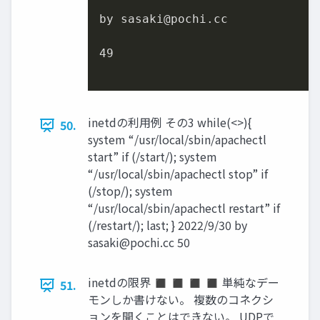
by sasaki@pochi.cc

49
inetdの利用例 その3 while(<>){
50.
system “/usr/local/sbin/apachectl
start” if (/start/); system
“/usr/local/sbin/apachectl stop” if
(/stop/); system
“/usr/local/sbin/apachectl restart” if
(/restart/); last; } 2022/9/30 by
sasaki@pochi.cc
50
inetdの限界 ◼ ◼ ◼ ◼ 単純なデー
51.
モンしか書けない。 複数のコネクシ
ョンを開くことはできない。 UDPで