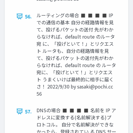
ルーティングの場合 ◼ ◼ ◼ ◼ IP
56.
での通信の基本 自分の経路情報を見
て、投げるパケットの送付 先がわか
らなければ、default route のルータ
宛 に、「投げといて！」とリクエス
ト ルータも、自分の経路情報を見
て、投げるパケッ トの送付先がわか
らなければ、default route の ルータ
宛に、「投げといて！」とリクエス
ト うまくいけば最終的に相手に届く
さ！ 2022/9/30 by
sasaki@pochi.cc
56
DNSの場合 ◼ ◼ ◼ ◼ 名前を IP ア
57.
ドレスに変換する(名前解決する)プ
ロトコル。 自分で名前解決ができな
かったら、登録されてい る DNS サー