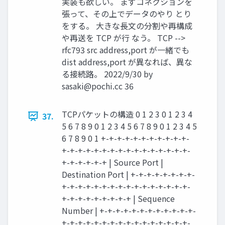
実装も欲しい。 まずコネクションを
張って、その上でデータのやり とり
をする。 大きな長文の分割や再構成
や再送を TCP が行 なう。 TCP -->
rfc793 src address,port が一緒でも
dist address,port が異なれば、異な
る接続路。 2022/9/30 by
sasaki@pochi.cc
36
TCPパケットの構造 0 1 2 3 0 1 2 3 4
37.
5 6 7 8 9 0 1 2 3 4 5 6 7 8 9 0 1 2 3 4 5
6 7 8 9 0 1 +-+-+-+-+-+-+-+-+-+-+-
+-+-+-+-+-+-+-+-+-+-+-+-+-+-+-+-
+-+-+-+-+-+ | Source Port |
Destination Port | +-+-+-+-+-+-+-+-
+-+-+-+-+-+-+-+-+-+-+-+-+-+-+-+-
+-+-+-+-+-+-+-+-+ | Sequence
Number | +-+-+-+-+-+-+-+-+-+-+-+-
+-+-+-+-+-+-+-+-+-+-+-+-+-+-+-+-