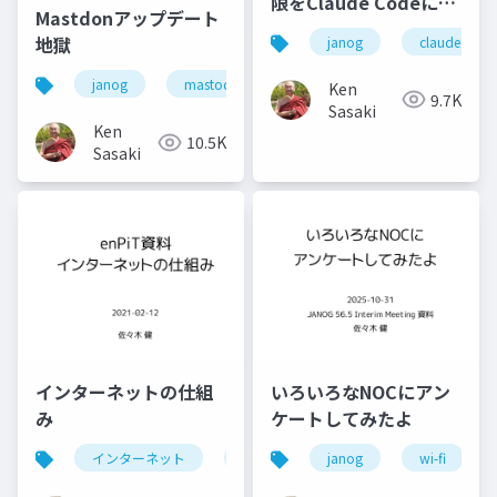
限をClaude Codeに与
Mastdonアップデート
えてみると何ができる
地獄
janog
claude code
か
janog
mastodon
chatgpt
janogdon
Ken
9.7K
Sasaki
Ken
10.5K
Sasaki
インターネットの仕組
いろいろなNOCにアン
み
ケートしてみたよ
インターネット
internet
janog
enpit
wi-fi