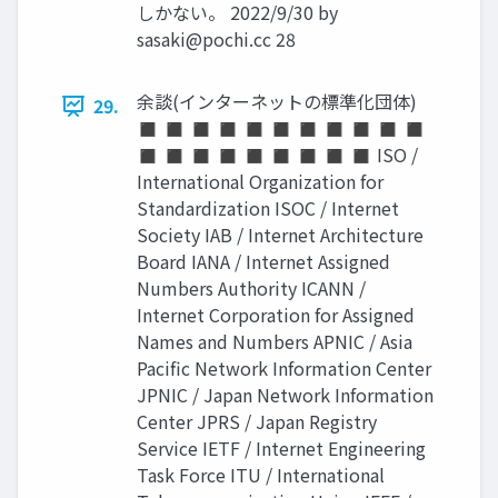
しかない。 2022/9/30 by
sasaki@pochi.cc
28
余談(インターネットの標準化団体)
29.
◼ ◼ ◼ ◼ ◼ ◼ ◼ ◼ ◼ ◼ ◼
◼ ◼ ◼ ◼ ◼ ◼ ◼ ◼ ◼ ISO /
International Organization for
Standardization ISOC / Internet
Society IAB / Internet Architecture
Board IANA / Internet Assigned
Numbers Authority ICANN /
Internet Corporation for Assigned
Names and Numbers APNIC / Asia
Pacific Network Information Center
JPNIC / Japan Network Information
Center JPRS / Japan Registry
Service IETF / Internet Engineering
Task Force ITU / International