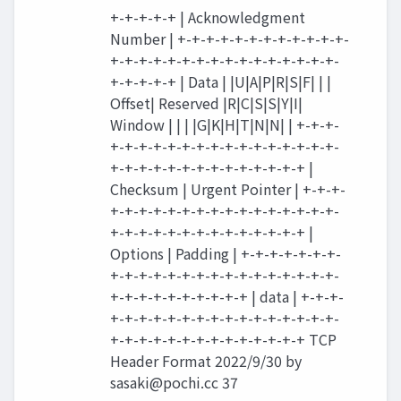
+-+-+-+-+ | Acknowledgment
Number | +-+-+-+-+-+-+-+-+-+-+-+-
+-+-+-+-+-+-+-+-+-+-+-+-+-+-+-+-
+-+-+-+-+ | Data | |U|A|P|R|S|F| | |
Offset| Reserved |R|C|S|S|Y|I|
Window | | | |G|K|H|T|N|N| | +-+-+-
+-+-+-+-+-+-+-+-+-+-+-+-+-+-+-+-
+-+-+-+-+-+-+-+-+-+-+-+-+-+ |
Checksum | Urgent Pointer | +-+-+-
+-+-+-+-+-+-+-+-+-+-+-+-+-+-+-+-
+-+-+-+-+-+-+-+-+-+-+-+-+-+ |
Options | Padding | +-+-+-+-+-+-+-
+-+-+-+-+-+-+-+-+-+-+-+-+-+-+-+-
+-+-+-+-+-+-+-+-+-+ | data | +-+-+-
+-+-+-+-+-+-+-+-+-+-+-+-+-+-+-+-
+-+-+-+-+-+-+-+-+-+-+-+-+-+ TCP
Header Format 2022/9/30 by
sasaki@pochi.cc
37