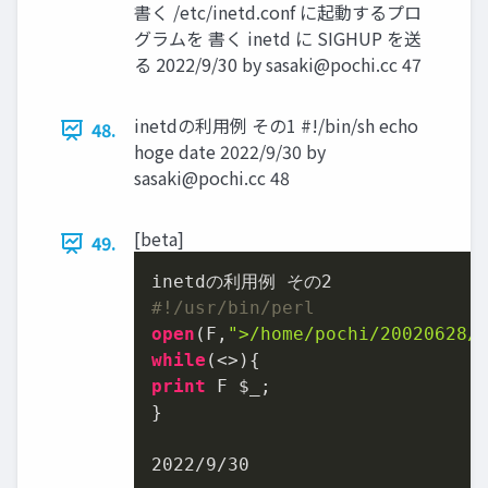
書く /etc/inetd.conf に起動するプロ
グラムを 書く inetd に SIGHUP を送
る 2022/9/30 by
sasaki@pochi.cc
47
inetdの利用例 その1 #!/bin/sh echo
48.
hoge date 2022/9/30 by
sasaki@pochi.cc
48
[beta]
49.
inetdの利用例 その
2
#!/usr/bin/perl
open
(F,
">/home/pochi/20020628/
while
print
 F $_;

}

2022
/
9
/
30