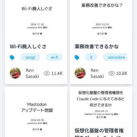
Wi-Fi廃人しぐさ
業務改善できるかな
ssmjp
wi-fi
conbu
it
bakuchiku
ssmonline
s
Ken
Ken
11.4K
10.8K
Sasaki
Sasaki
仮想化基盤の管理者権