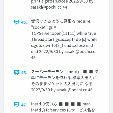
print(s.gets) s.close 2022/9/30 by
sasaki@pochi.cc
44
受信できるように見張る require
45.
"socket" gs =
TCPServer.open(11111) while true
Thread.start(gs.accept) do |s| while
s.gets s.write($_) end s.close end
end 2022/9/30 by
sasaki@pochi.cc
45
スーパーデーモン「inetd」 ◼ ◼ 簡
46.
単にデーモンを作れる 標準入出力が
そのままソケットの入出力に なる
2022/9/30 by
sasaki@pochi.cc
46
Inetdの使い方 ◼ ◼ ◼ ◼ man
47.
inetd /etc/services にサービス名を