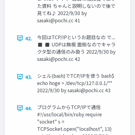
た資料 ちゃんと説明しないので後で
見てね♪ 2022/9/30 by
sasaki@pochi.cc
41
今回はTCP/IPというお題目なの で...
42.
◼ ◼ UDPは無視 面倒なのでキャラ
クタ型の通信のみ扱う 2022/9/30 by
sasaki@pochi.cc
42
シェル(bash)でTCP/IPを使う bash$
43.
echo hoge > /dev/tcp/127.0.0.1/**
2022/9/30 by
sasaki@pochi.cc
43
プログラムからTCP/IPで通信
44.
#!/usr/local/bin/ruby require
"socket" s =
TCPSocket.open("localhost", 13)