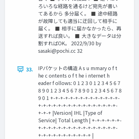
ろいろな経路を通るけど宛先が書い
てあるから 多分届く。 ◼ 途中経路
が故障しても適当に迂回して相手に
届く。 ◼ 相手に届かなかったら、再
送すれば良い。 ◼ 大きなデータは分
割すればOK。 2022/9/30 by
sasaki@pochi.cc
32
IPパケットの構造 A s u mmary o f t
33.
he c ontents o f t he i nternet h
eader f ollows: 0 1 2 3 0 1 2 3 4 5 6 7
8 9 0 1 2 3 4 5 6 7 8 9 0 1 2 3 4 5 6 7 8
9 0 1 +-+-+-+-+-+-+-+-+-+-+-+-+-+-
+-+-+-+-+-+-+-+-+-+-+-+-+-+-+-+-
+-+-+ |Version| IHL |Type of
Service| Total Length | +-+-+-+-+-+-
+-+-+-+-+-+-+-+-+-+-+-+-+-+-+-+-
+-+-+-+-+-+-+-+-+-+-+ |