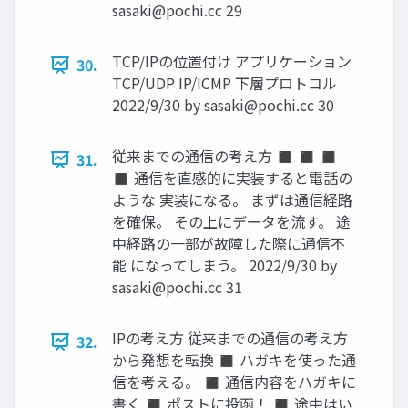
sasaki@pochi.cc
29
TCP/IPの位置付け アプリケーション
30.
TCP/UDP IP/ICMP 下層プロトコル
2022/9/30 by
sasaki@pochi.cc
30
従来までの通信の考え方 ◼ ◼ ◼
31.
◼ 通信を直感的に実装すると電話の
ような 実装になる。 まずは通信経路
を確保。 その上にデータを流す。 途
中経路の一部が故障した際に通信不
能 になってしまう。 2022/9/30 by
sasaki@pochi.cc
31
IPの考え方 従来までの通信の考え方
32.
から発想を転換 ◼ ハガキを使った通
信を考える。 ◼ 通信内容をハガキに
書く ◼ ポストに投函！ ◼ 途中はい