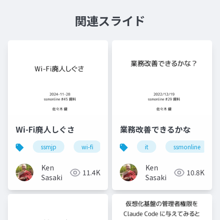
関連スライド
Wi-Fi廃人しぐさ
業務改善できるかな
ssmjp
wi-fi
conbu
it
bakuchiku
ssmonline
s
Ken
Ken
11.4K
10.8K
Sasaki
Sasaki