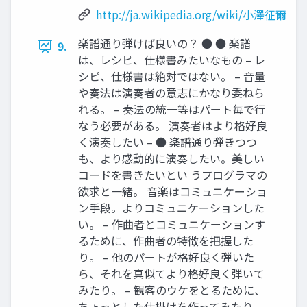
http://ja.wikipedia.org/wiki/小澤征爾
楽譜通り弾けば良いの？ ● ● 楽譜
9.
は、レシピ、仕様書みたいなもの – レ
シピ、仕様書は絶対ではない。 – 音量
や奏法は演奏者の意志にかなり委ねら
れる。 – 奏法の統一等はパート毎で行
なう必要がある。 演奏者はより格好良
く演奏したい – ● 楽譜通り弾きつつ
も、より感動的に演奏したい。美しい
コードを書きたいとい うプログラマの
欲求と一緒。 音楽はコミュニケーショ
ン手段。よりコミュニケーションした
い。 – 作曲者とコミュニケーションす
るために、作曲者の特徴を把握した
り。 – 他のパートが格好良く弾いた
ら、それを真似てより格好良く弾いて
みたり。 – 観客のウケをとるために、
ちょっとした仕掛けを作ってみたり。