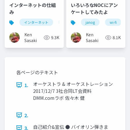
インターネットの仕組
いろいろなNOCにアン
み
ケートしてみたよ
インターネット
internet
janog
enpit
wi-fi
Ken
Ken
9.3K
8.1K
Sasaki
Sasaki
各ページのテキスト
オーケストラ & オーケストレーション
1.
2017/12/7 3社合同LT会資料
DMM.comラボ 佐々木 健
2.
自己紹介&宣伝 ● バイオリン弾きま
3.