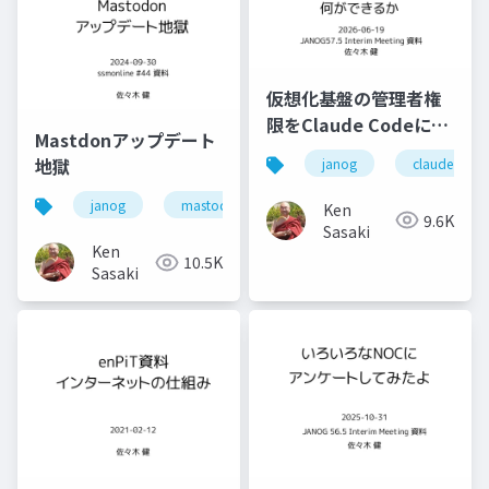
仮想化基盤の管理者権
限をClaude Codeに与
Mastdonアップデート
えてみると何ができる
地獄
janog
claude code
か
janog
mastodon
chatgpt
janogdon
Ken
9.6K
Sasaki
Ken
10.5K
Sasaki