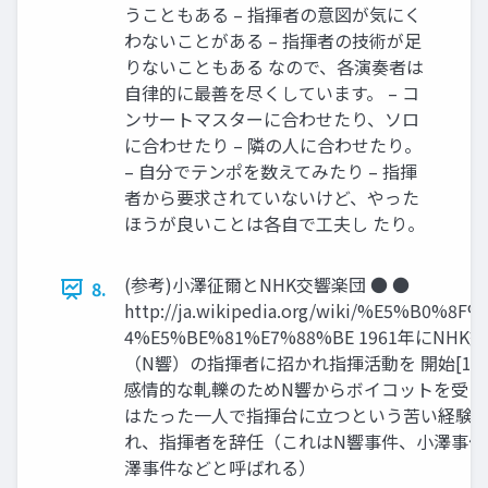
うこともある – 指揮者の意図が気にく
わないことがある – 指揮者の技術が足
りないこともある なので、各演奏者は
自律的に最善を尽くしています。 – コ
ンサートマスターに合わせたり、ソロ
に合わせたり – 隣の人に合わせたり。
– 自分でテンポを数えてみたり – 指揮
者から要求されていないけど、やった
ほうが良いことは各自で工夫し たり。
(参考)小澤征爾とNHK交響楽団 ● ●
8.
http://ja.wikipedia.org/wiki/%E5%B0%8
4%E5%BE%81%E7%88%BE 1961年にNH
（N響）の指揮者に招かれ指揮活動を 開始[14
感情的な軋轢のためN響からボイコットを受 
はたった一人で指揮台に立つという苦い経験を
れ、指揮者を辞任（これはN響事件、小澤事件
澤事件などと呼ばれる）