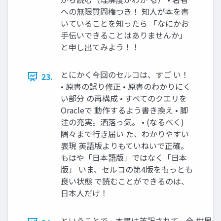
への無限質問権つき！ 知人が本を書
いていることを知ったら 「なにかお
手伝いできることはありませんか」
と申し出てみよう！！
とにかく今回のセルコは、すご い！
23.
• 原書の誤り修正 • 原書のわかりにく
い部分 の再構成 • すべてのクエリを
Oracleで 動作するよう書き換え • 脚
注の充実。洒落っ気。 • (なるべく)
隅々まで行き届い た、わかりやすい
表現 英語版よりもていねいで正確。
もはや「日本語版」ではなく「日本
版」 いま、セルコの第4版をもっとも
良い状態 で読むことができるのは、
日本人だけ！
ということで、本書は英訳されて、全 世界の