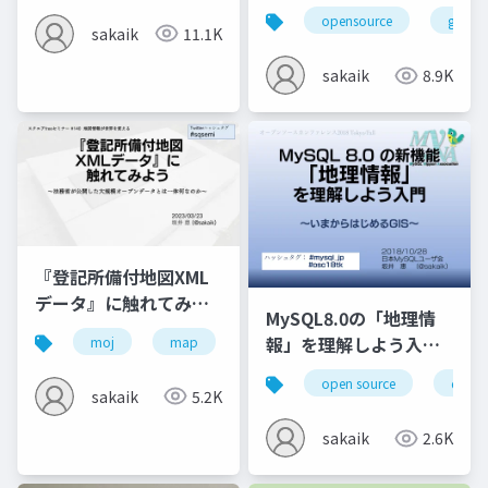
ClubMySQL #4
ァイルフォーマットに
opensource
gis
sakaik
11.1K
ついて解説する回
sakaik
8.9K
『登記所備付地図XML
データ』に触れてみよ
MySQL8.0の「地理情
う〜法務省が公開した
報」を理解しよう入門
moj
map
xml
gis
opensquare
大規模オープンデータ
～いまからはじめるGIS
とは一体何なのか〜
open source
datab
sakaik
5.2K
sakaik
2.6K