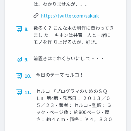
は、わかりませんが、、、
https://twitter.com/sakaik
数多く？ こんな本の制作に関わってき
8.
まし た。 キホンは共著。人と一緒に
モノを作 り上げるのが、好き。
前置きはこれくらいにし て・・・
9.
今日のテーマ セルコ！
10.
セルコ 『プログラマのためのＳＱ
11.
Ｌ』 第4版 • 発売日： ２０１３／０
５／２３ • 著者： セルコ • 監訳： ミ
ック • ページ数： 約800ページ • 厚
さ： 約４ｃｍ • 価格： ￥４，８３０