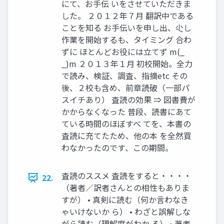
にて、お手伝 いをさせていただきま
した。 ２０１２年７月 翻訳中である
ことを知る お手伝いを申し出、尐し
作業を開始するも、タイミング 合わ
ずに ほとんどお役には立てず m(_
_)m ２０１３年１月 初校開始。全力
で読み、検証、調査、指摘etc その
後、２校も含め、前章読破（一部パ
スイチあり） 査読の効果 ⇒ 図書費が
かからなくなった 普段、読書にあて
ている時間のほぼすべ てを、本書の
査読に充てたため、他の本 を全然買
わなかったのです、この期間。
査読のススメ 査読をすると・・・・
22.
（著者／訳者さんとの相性もありま
すが） • 真剣に読む（何か言わなき
ゃいけないか ら） • わざと誤解しな
がら読む（理解度がわか る） • 著者