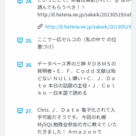
24.
読んでもらうべき！！
http://d.hatena.ne.jp/sakaik/20130519/celk
http://d.hatena.ne.jp/sakaik/20130519/c
ここで一応セルコの（私の中で の位
25.
置づけ）
データベース界の三神 ＲＤＢＭＳの
26.
発明者 • Ｅ．Ｆ．Ｃｏｄｄ 文献は殆
どない ＮＵＬＬ嫌い • Ｃ．Ｊ．Ｄａ
ｔｅ 本日の話題の主役 • Ｊ．Ｃｅｌ
ｋｏ －日本語で読める
Chris. Ｊ．Ｄａｔｅ 電子化されて入
27.
手可能だそうです。 今回の札幌
MySQL勉強会参加の方に教えて いた
だきました！ Ａｍａｚｏｎで