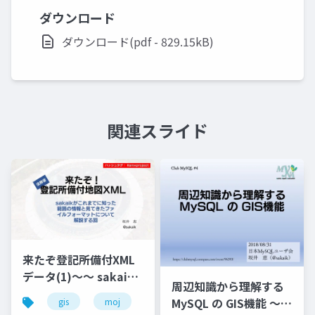
ダウンロード
ダウンロード(pdf - 829.15kB)
関連スライド
来たぞ登記所備付XML
データ(1)～～ sakaik
周辺知識から理解する
がこれまでに知った範
MySQL の GIS機能 ～
gis
moj
map
xml
囲の情報と見てきたフ