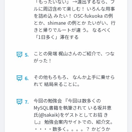
「もったいない」 →遠出するなら、フ
ルに周辺含めて楽しむ！ いろんな用事
を詰め込 みたい！ OSC-fukuoka の例
とか、shimane の例とか たいがい、行
きと帰りでルートが違 う。 なるべく
「1日多く」滞在する
ことの発端 梶山さんのご紹介で、つな
5.
がった！
その他もろもろ、 なんか上手に乗せら
6.
れて 結局来ることに。
今回の勉強会 『今回は数多くの
7.
MySQL書籍を執筆されて いる坂井恵
氏(@sakaik)をゲストとしてお招 き
し』 勉強会案内サイトでの、紹介文。
・・・・数多く。。。。？ かどうか