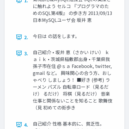
1.
に触れよう セルコ 『プログラマのた
めのSQL第4版』 の歩き方 2013/09/13
日本MySQLユーザ会 坂井 恵
今日は の話をします。
2.
自己紹介 • 坂井 恵（さかい けい） ｋ
3.
ａｉｋ • 茨城県稲敷郡出身 • 千葉県我
孫子市在住 @ｓａ Facebook, twitter,
gmail など。 興味関心の合う方、おし
ゃべり しましょう！ ■好き (参考) ラ
ーメン パズル 自転車ロード（見るだ
け） るだけ） 将棋（見るだけ） 音楽
仕事と関係ないことを知ること 歌舞伎
（見 初めての街歩き
自己紹介 性格 基本的に、貧乏性。
4.