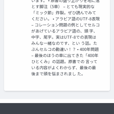
います。 • 原書の盛り上がりを地に落
とす脚注（5章） – とても現実的な
「ミック節」炸裂。ぜひ読んでみて
ください。 • アラビア語のUTF-8表現
– コレーション問題の例としてセルコ
があげているアラビア語の、頭 字、
中字、尾字。実はUTF-8での表現は
みんな一緒なのです、とい う話。た
ぶんセルコの勘違い！？ • 400年問題
– 最後のほうの章に出てきた「400年
ひとくみ」の話題。原書での 言って
いる内容がよくわからず、最後の最
後まで頭を悩まされまし た。