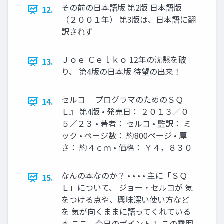
その前の日本語版 第2版 日本語版
12.
（２００１年） 第3版は、日本語に翻
訳されず
Ｊｏｅ Ｃｅｌｋｏ 12年の沈黙を破
13.
り、 第4版の日本版 待望の出来！
セルコ 『プログラマのためのＳＱ
14.
Ｌ』 第4版 • 発売日： ２０１３／０
５／２３ • 著者： セルコ • 監訳： ミ
ック • ページ数： 約800ページ • 厚
さ： 約４ｃｍ • 価格： ￥４，８３０
なんの本なのか？ • • • • 主に「ＳＱ
15.
Ｌ」について、 ジョー・セルコが 気
をつける点や、興味深い使い方など
を 気が向くままに語ってくれている
本 ここ、今日のポイント！ この雰囲