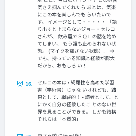
気さえ掴んでくれたら あとは、気楽
にこの本を楽しんでも らいたいで
す。 イメージとして・・・・・ 「語
り出すと止まらないジョー・セルコ
さんが、 飲み屋でＳＱＬの話を始め
てしまい、 もう誰も止められない状
態。 (マイクを離さない状態）」 ⇒
でも、持っている知識と経験が膨大
だから、おもしろ い！
セルコの本は • 網羅性を高めた学習
16.
書（学術書）じゃな いけれども、結
果として、網羅的！ • 読者として、と
にかく自分の経験したこ とのない世
界を見ることができる。 しかも結構
それらは「本質的」
厚さ比較 (2版vs4版）