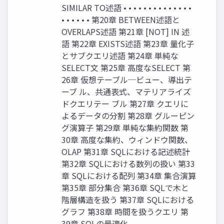
SIMILAR TO述語 • • • • • • • • • • • • • •
• • • • • • 第20章 BETWEEN述語と
OVERLAPS述語 第21章 [NOT] IN 述
語 第22章 EXISTS述語 第23章 量化子
とサブクエリ述語 第24章 単純な
SELECT文 第25章 高度なSELECT 第
26章 仮想テーブル─ビュー、導出テ
ーブ ル、共通表式、マテリアライズ
ドクエリテー ブル 第27章 クエリに
よるデータの分割 第28章 グルーピン
グ演算子 第29章 単純な集約関数 第
30章 高度な集約、ウィンドウ関数、
OLAP 第31章 SQLにおける記述統計
第32章 SQLにおける数列の扱い 第33
章 SQLにおける配列 第34章 集合演算
第35章 部分集合 第36章 SQLで木と
階層構造を扱う 第37章 SQLにおける
グラフ 第38章 時間を扱うクエリ 第
39章 SQLの最適化