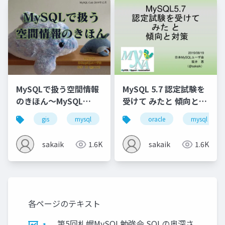
MySQLで扱う空間情報
MySQL 5.7 認定試験を
のきほん～MySQL
受けて みたと 傾向と対
Cafe #6
策～MyNA会2019年8月
gis
mysql
myna
oracle
technology cafe
mysql
sakaik
1.6K
sakaik
1.6K
各ページのテキスト
第5回札幌MySQL勉強会 SQLの奥深さ