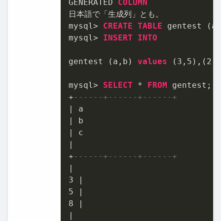
GENERATED 
COLUMN
日本語で「生成列」とも。

mysql
>
CREATE
TABLE
 gentest (a
mysql
>
INSERT
INTO
gentest (a,b) 
values
 (
3
,
5
),(
2
,
mysql
>
SELECT
*
FROM
+
------+------+------+
|
|
|
|
+
------+------+------+
|
3
|
5
|
8
|
|