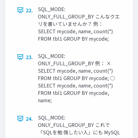
SQL_MODE:
22.
ONLY_FULL_GROUP_BY こんなクエ
リを書いていませんか？ 例：
SELECT mycode, name, count(*)
FROM tbl1 GROUP BY mycode;
SQL_MODE:
23.
ONLY_FULL_GROUP_BY 例： ×
SELECT mycode, name, count(*)
FROM tbl1 GROUP BY mycode; ○
SELECT mycode, name, count(*)
FROM tbl1 GROUP BY mycode,
name;
SQL_MODE:
24.
ONLY_FULL_GROUP_BY これで
「SQLを勉 強したい人」にも MySQL