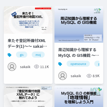
来たぞ登記所備付XML
データ(1)～～ sakaik
周辺知識から理解する
がこれまでに知った範
MySQL の GIS機能 ～
gis
moj
map
xml
囲の情報と見てきたフ
ClubMySQL #4
ァイルフォーマットに
opensource
gis
sakaik
11.1K
ついて解説する回
sakaik
8.9K