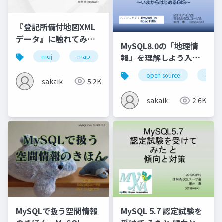
『登記所備付地図XML
データ』に触れてみよ
MySQL8.0の「地理情
う〜法務省が公開した
報」を理解しよう入門
moj
map
xml
gis
opensquare
大規模オープンデータ
～いまからはじめるGIS
とは一体何なのか〜
open source
datab
sakaik
5.2K
sakaik
2.6K
MySQLで扱う空間情報
MySQL 5.7 認定試験を