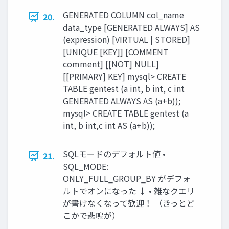
GENERATED COLUMN col_name
20.
data_type [GENERATED ALWAYS] AS
(expression) [VIRTUAL | STORED]
[UNIQUE [KEY]] [COMMENT
comment] [[NOT] NULL]
[[PRIMARY] KEY] mysql> CREATE
TABLE gentest (a int, b int, c int
GENERATED ALWAYS AS (a+b));
mysql> CREATE TABLE gentest (a
int, b int,c int AS (a+b));
SQLモードのデフォルト値 •
21.
SQL_MODE:
ONLY_FULL_GROUP_BY がデフォ
ルトでオンになった ↓ • 雑なクエリ
が書けなくなって歓迎！ （きっとど
こかで悲鳴が）