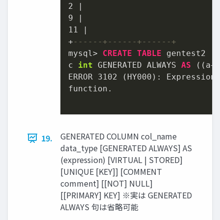
2
|
9
|
11
|
+
------+------+------+
mysql
>
CREATE
TABLE
 gentest2 (
c 
int
 GENERATED ALWAYS 
AS
 ((a
+
ERROR 
3102
 (HY000): Expression
function.

GENERATED COLUMN col_name
19.
data_type [GENERATED ALWAYS] AS
(expression) [VIRTUAL | STORED]
[UNIQUE [KEY]] [COMMENT
comment] [[NOT] NULL]
[[PRIMARY] KEY] ※実は GENERATED
ALWAYS 句は省略可能