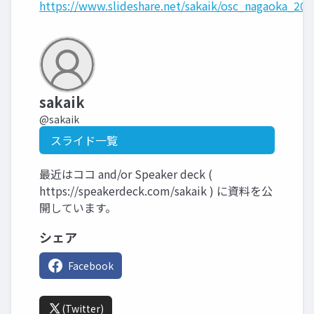
https://www.slideshare.net/sakaik/osc_nagaoka_20
sakaik
@sakaik
スライド一覧
最近はココ and/or Speaker deck (
https://speakerdeck.com/sakaik ) に資料を公
開しています。
シェア
Facebook
(Twitter)