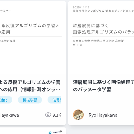
よる反復アルゴリズムの学習
深層展開に基づく画像処理
への応用（情報計測オンライ
のパラメータ学習
）
最適化
機械学習
信号復元
Hayakawa
9.3K
Ryo Hayakawa