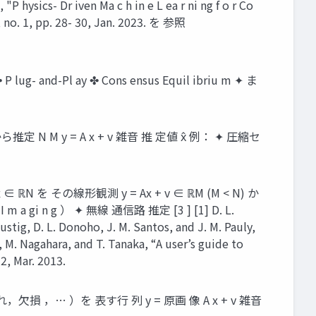
"P hysics- Dr iven Ma c h in e L ea r ni ng f o r Co
 40, no. 1, pp. 28- 30, Jan. 2023. を 参照
-Pl ay ✤ Cons ensus Equil ibriu m ✦ ま
 N M y = A x + v 雑音 推 定値 x̂ 例： ✦ 圧縮セ
その線形観測 y = Ax + v ∈ ℝM (M < N) か
I m a gi n g ） ✦ 無線 通信路 推定 [3 ] [1] D. L.
ustig, D. L. Donoho, J. M. Santos, and J. M. Pauly,
, M. Nagahara, and T. Tanaka, “A user’s guide to
2, Mar. 2013.
，欠損 ，… ）を 表す行 列 y = 原画 像 A x + v 雑音