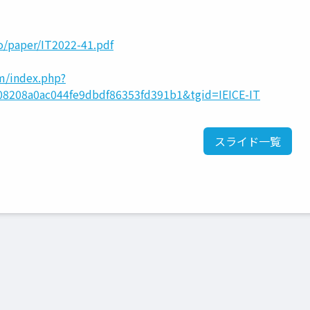
io/paper/IT2022-41.pdf
am/index.php?
8208a0ac044fe9dbdf86353fd391b1&tgid=IEICE-IT
スライド一覧