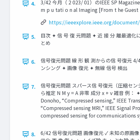
3/42 今月（ 2 023/ 01）のIEEE SP Magazine B. We n 
4.
m p u tati o n al Imaging [From t he Guest Edi
https://ieeexplore.ieee.org/document
目次 ✦ 信 号 復 元問題 ✦ 近 接 分 離最適化による信
5.
とめ
信号復元問題 線 形 観 測からの信 号復元 4/42 N 
6.
ンシング ✦ 画像 復元 ✦ 無線 信号 検出
信号復元問題 スパース信 号復元（圧縮センシング）[1
7.
ら推定 N M y = A 非零 成分 x + v 雑音 例： ✦ M RI
Donoho, “Compressed sensing,” IEEE Trans. I
“Compressed sensing MRI,” IEEE Signal Proce
compressed sensing for communications sys
6/42 信号復元問題 画像復元 ✓ 未知の原画像 x ∈
8.