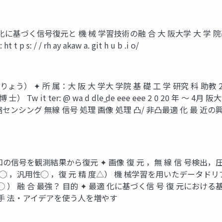
 適 化に基づく信号復元と 機 械 学習技術の融 合 大 阪大学 大 学 院基 礎工 学
 ht t p s: / / rh ay akaw a. git h u b .i o/
う） ✦ 所 属：大 阪 大 学大 学院 基 礎 工 学 研究 科 助教 201 5
） Tw it ter: @ wa d dle ̲de eee eee 2 0 20 年
 圧 縮センシング 無線 信号 処理 画像 処理 凸/ 非凸最適 化 
未知の信号を観測結果から復元 ✦ 画像 復 元 ，無 線 信 号検出，
性◯ ，汎用性◯ ，復 元 精 度△） 機 械学習を用いたデータドリブ
◯ ） 融 合 最強？ 目的 ✦ 最適 化に基づく信 号 復 元におけ
手 法・アイデアを使う人を増やす