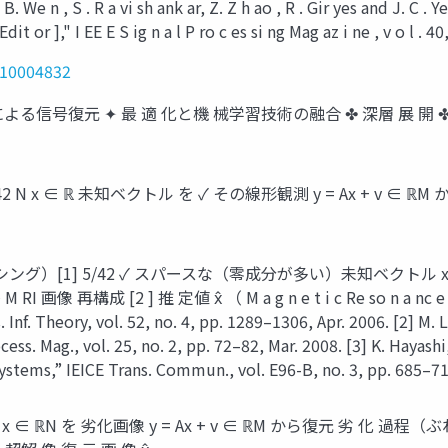
, S . R a vi sh ank ar, Z. Z h ao , R . Gir yes and J. C . Ye, 
t or ]," I EE E S ig n a l P ro c es si ng Mag az i ne , v o l .
/10004832
号復元 ✦ 最 適 化と機 械学習技術の融合 ✤ 深層 展 開 ✤ P lug- and
x ∈ ℝ 未知ベクトル を ✓ その線形観測 y = Ax + v ∈ ℝM から推定
] 5/42 ✓ スパースな（零成分が多い）未知ベクトル x ∈ ℝN を 
 画像 再構成 [2 ] 推 定値 x̂ （ M a g n e t i c Re so n a nc e 
nf. Theory, vol. 52, no. 4, pp. 1289–1306, Apr. 2006. [2] M. L
ss. Mag., vol. 25, no. 2, pp. 72–82, Mar. 2008. [3] K. Hayashi
tems,” IEICE Trans. Commun., vol. E96-B, no. 3, pp. 685–71
 ℝN を 劣化画像 y = Ax + v ∈ ℝM から復元 劣 化 過程（ぶれ