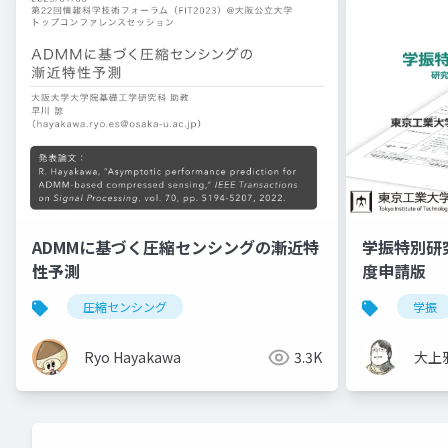
ADMMに基づく圧縮センシングの漸近特
学振特別研
性予測
度申請版
圧縮センシング
学振
Ryo Hayakawa
3.3K
大上