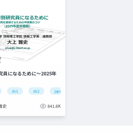
究員になるために～2025年
dc1
dc2
jsps
pd
雅史
841.8K