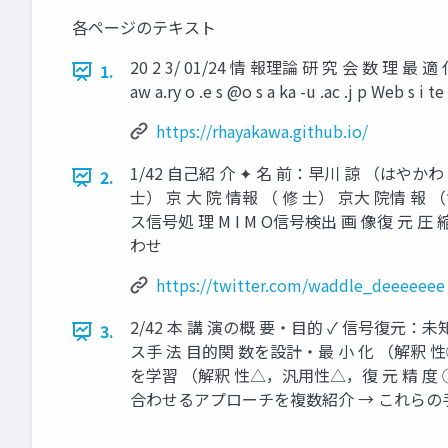
各ページのテキスト
20 2 3/ 01/24 情 報理論 研 究 会 数 理 最
1.
aw a.ry o .e s @o s a ka -u .ac .j p Web s i te :
https://rhayakawa.github.io/
1/42 自己紹 介 ✦ 名 前：早川 諒 （はやかわ りょ
2.
士） 京 大 院 情報 （ 修 士） 京大 院情 報 （博 士
ス信号処 理 M I M O信号検出 画 像復 元
わせ
https://twitter.com/waddle_deeeeeee
2/42 本 講 演の概 要・目的 ✓ 信号復元：
3.
ス手 法 目的関 数を設計・最 小 化 （解釈 
を学習 （解釈 性△，汎用性△，復 元 精 度 
合わせるアプローチを複数紹介 → これらの