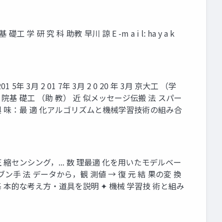
 研 究 科 助教 早川 諒 E -m a i l: ha y a k
年 3月 2 01 7年 3月 2 0 20 年 3月 京大工 （学
 〜 4月 阪大 院基 礎工 （助 教） 近 似メッセージ伝搬 法 スパー
最 近の興 味：最 適 化アルゴリズムと機械学習技術の組み合
圧 縮センシング，... 数 理最適 化を用いたモデルベー
ン手 法 データから，観 測値 → 復 元 結 果の変 換
る基 本的な考え方・道具を説明 ✦ 機械 学習技 術と組み