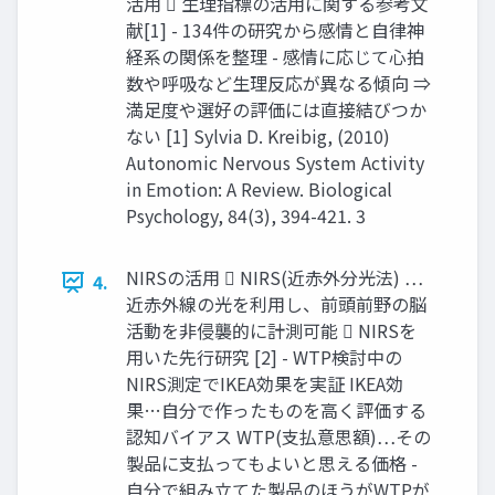
活用  生理指標の活用に関する参考文
献[1] - 134件の研究から感情と自律神
経系の関係を整理 - 感情に応じて心拍
数や呼吸など生理反応が異なる傾向 ⇒
満足度や選好の評価には直接結びつか
ない [1] Sylvia D. Kreibig, (2010)
Autonomic Nervous System Activity
in Emotion: A Review. Biological
Psychology, 84(3), 394-421. 3
NIRSの活用  NIRS(近赤外分光法) …
4.
近赤外線の光を利用し、前頭前野の脳
活動を非侵襲的に計測可能  NIRSを
用いた先行研究 [2] - WTP検討中の
NIRS測定でIKEA効果を実証 IKEA効
果…自分で作ったものを高く評価する
認知バイアス WTP(支払意思額)…その
製品に支払ってもよいと思える価格 -
自分で組み立てた製品のほうがWTPが