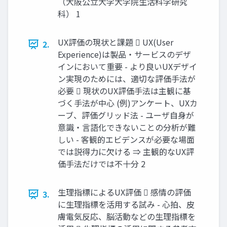
（大阪公立大学大学院生活科学研究
科） 1
UX評価の現状と課題  UX(User
2.
Experience)は製品・サービスのデザ
インにおいて重要 - より良いUXデザイ
ン実現のためには、適切な評価手法が
必要  現状のUX評価手法は主観に基
づく手法が中心 (例)アンケート、UXカ
ーブ、評価グリッド法 - ユーザ自身が
意識・言語化できないことの分析が難
しい - 客観的エビデンスが必要な場面
では説得力に欠ける ⇒ 主観的なUX評
価手法だけでは不十分 2
生理指標によるUX評価  感情の評価
3.
に生理指標を活用する試み - 心拍、皮
膚電気反応、脳活動などの生理指標を