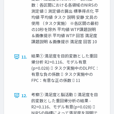
数：各区間における各領域のNIRSの
測定値  測定値の算出 標準得点化 平
均値 平均値 タスク 説明 安静 文具の
使用 （タスク実施） ※各区間の最初
の10秒を除外 平均値 WTP課題説明
＆画像提示 平均値 WTP 回答 満足度
課題説明 ＆画像提示 満足度 回答 10
結果① 満足度を目的変数とした重回
11.
帰分析 R2=0.116、モデル有意
(p=0.028)  タスク実施中のDLPFC：
有意な負の係数  タスク実施中の
FPC：有意な正の係数  11
考察① 満足度と脳活動  満足度を目
12.
的変数とした重回帰分析の結果 -
R2=0.116、モデル有意(p=0.028) 
NIRSの指標によって満足度を説明で