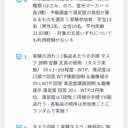
種類 (はさみ、のり、蛍光マーカー ×
各2種) - 予備調査で満足度の高低が異
なるものを選定  実験参加者：学生12
名（男性2名、女性10名、平均年齢
21.83歳） - 対象の文具いずれについて
も利用経験がない 6
実験の流れ  1製品あたりの手順 タス
7.
ク 説明 安静 文具の使用 （タスク実
施） 30 s 1~3分程度 - WTP、満足度は
口頭で回答 WTP課題説明 ＆画像提示
30 s WTP 回答 満足度課題説明 ＆画像
提示 満足度 回答 30 s - WTPは円単
位、満足度は7段階  同様の手順で6製
品行う - 各製品の順序は参加者ごとに
ランダムで実施 7
タスク内容  実験タスク - 簡易的に製
8.