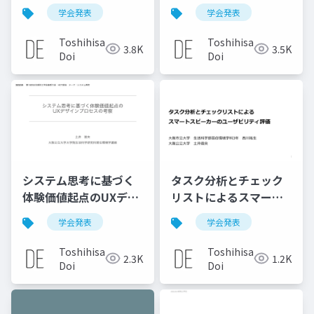
する分析
ついての価値評価構造
学会発表
学会発表
Toshihisa
Toshihisa
3.8K
3.5K
Doi
Doi
システム思考に基づく
タスク分析とチェック
体験価値起点のUXデザ
リストによるスマート
インプロセスの考察
スピーカーのユーザビ
学会発表
学会発表
リティ評価
Toshihisa
Toshihisa
2.3K
1.2K
Doi
Doi