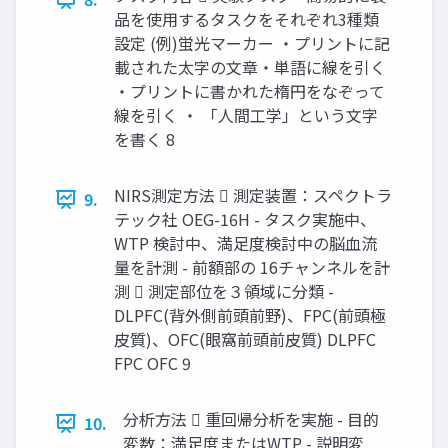
品を使用するタスクをそれぞれ3種類
設定 (例)蛍光マーカー ・プリントに記
載された太字の文章・単語に線を引く
・プリントに書かれた楕円をなぞって
線を引く ・ 「人間工学」という文字
を書く 8
NIRS測定方法  測定装置：スペクトラ
9.
テック社 OEG-16H - タスク実施中、
WTP 検討中、満足度検討中の脳血流
量を計測 - 前額部の 16チャンネルを計
測  測定部位を３領域に分類 -
DLPFC(背外側前頭前野)、FPC(前頭極
皮質)、OFC(眼窩前頭前皮質) DLPFC
FPC OFC 9
分析方法  重回帰分析を実施 - 目的
10.
変数：満足度またはWTP - 説明変