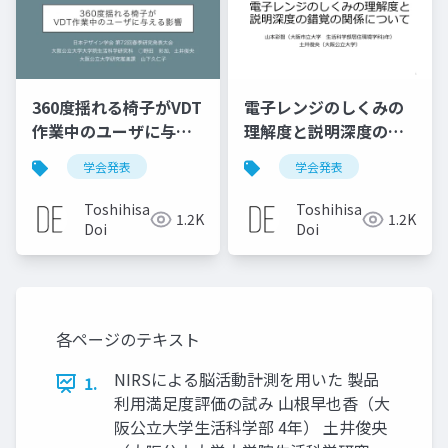
360度揺れる椅子がVDT
電子レンジのしくみの
作業中のユーザに与え
理解度と説明深度の錯
る影響
覚の関係について
学会発表
学会発表
Toshihisa
Toshihisa
1.2K
1.2K
Doi
Doi
各ページのテキスト
NIRSによる脳活動計測を用いた 製品
1.
利用満足度評価の試み 山根早也香（大
阪公立大学生活科学部 4年） 土井俊央