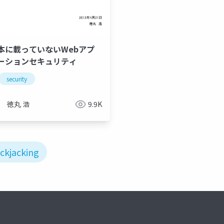
本に載っていないWebアプ
ーションセキュリティ
security
徳丸 浩
9.9K
ickjacking