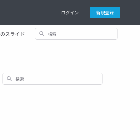
ログイン
新規登録
検索
てのスライド
検索