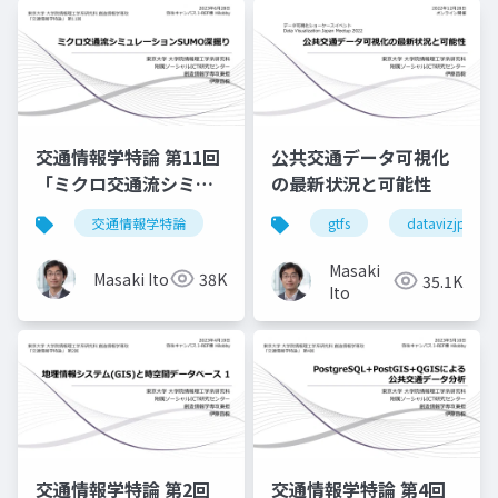
交通情報学特論 第11回
公共交通データ可視化
「ミクロ交通流シミュ
の最新状況と可能性
レーションSUMO深掘
交通情報学特論
gtfs
datavizjp
り」講師：伊藤昌毅
Masaki
Masaki Ito
38K
35.1K
Ito
交通情報学特論 第2回
交通情報学特論 第4回