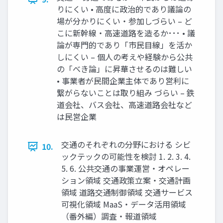
りにくい • 高度に政治的であり議論の
場が分かりにくい・参加しづらい – ど
こに新幹線・高速道路を造るか･･･ • 議
論が専門的であり「市民目線」を活か
しにくい – 個人の考えや経験から公共
の「べき論」に昇華させるのは難しい
• 事業者が民間企業主体であり営利に
繋がらないことは取り組み づらい – 鉄
道会社、バス会社、高速道路会社など
は民営企業
交通のそれぞれの分野における シビ
10.
ックテックの可能性を検討 1. 2. 3. 4.
5. 6. 公共交通の事業運営・オペレー
ション領域 交通政策立案・交通計画
領域 道路交通制御領域 交通サービス
可視化領域 MaaS・データ活用領域
（番外編）調査・報道領域