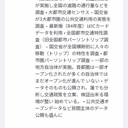
が実施し全国の道路の通行量などを
調査 • 大都市交通センサス – 国交省
が3大都市圏の公共交通利用の実態を
調査 – 最新版（R4年度）はICカード
データを利用 • 全国都市交通特性調
査（旧全国都市パーソントリップ調
査） – 国交省が全国横断的に人々の
移動（トリップ）の特性を調査 • 都
市圏パーソントリップ調査 – 一部の
地方自治体が実施。首都圏は一部オ
ープン化されたが多くの自治体では
まだオープン化が進んで いない • デ
ータそのものも公開され、誰でも分
析し交通政策を立案、検証出来る環
境が整い 始めている。 • 公共交通オ
ープンデータなど民間主体のデータ
公開も盛んに