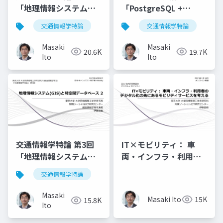
「地理情報システム
「PostgreSQL +
(GIS)と時空間データベ
PostGIS + QGIS による
交通情報学特論
交通情報学特論
ース 1」講師：伊藤昌
公共交通データ分析
毅
1」講師：伊藤昌毅
Masaki
Masaki
20.6K
19.7K
Ito
Ito
交通情報学特論 第3回
IT×モビリティ： 車
「地理情報システム
両・インフラ・利用者
(GIS)と時空間データベ
のデジタル化の先にあ
交通情報学特論
ース2」講師：伊藤昌毅
るモビリティサービス
を考える
Masaki
Masaki Ito
15K
15.8K
Ito