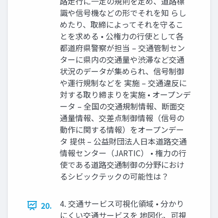
路走行に一定の規則を定め、道路標
識や信号機などの形でそれを知 らし
めたり、取締によってそれを守るこ
とを求める • 公権力の行使として各
都道府県警察が担当 – 交通管制セン
ターに県内の交通量や渋滞など交通
状況のデータが集められ、信号制御
や運行規制などを 実施 – 交通違反に
対する取り締まりを実施 • オープンデ
ータ – 全国の交通規制情報、断面交
通量情報、交差点制御情報（信号の
動作に関する情報）をオープンデー
タ 提供 – 公益財団法人日本道路交通
情報センター（JARTIC） • 権力の行
使である道路交通制御の分野におけ
るシビックテックの可能性は？
4. 交通サービス可視化領域 • 分かり
20.
にくい交通サービスを 地図化、可視