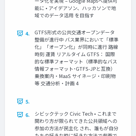
ータ化を実現 – Google Mapsへ提供可
能に • アイデアソン、ハッカソンで地
域でのデータ活用 を目指す
GTFS形式の公共交通オープンデータ
4.
整備が進行中 バス業界において「標準
化」「オープン化」が同時に進行 路線
時刻 運賃 リアルタイム GTFS： 国際
的な標準フォーマット（標準的なバス
情報フォーマット･GTFS-JPと互換）
乗換案内・MaaS サイネージ・印刷物
等 交通分析・計画 4
5.
シビックテック Civic Tech • これまで
6.
関わり方が限られてきた公共領域への
参加の方法が民主化 され、誰もが自分
たちの好きな時に好きな方法で参画で