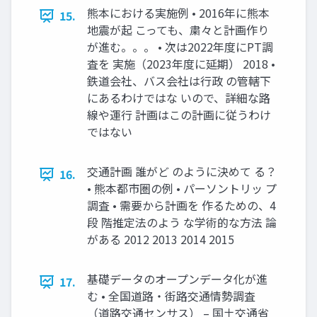
熊本における実施例 • 2016年に熊本
15.
地震が起 こっても、粛々と計画作り
が進む。。。 • 次は2022年度にPT調
査を 実施（2023年度に延期） 2018 •
鉄道会社、バス会社は行政 の管轄下
にあるわけではな いので、詳細な路
線や運行 計画はこの計画に従うわけ
ではない
交通計画 誰がど のように決めて る？
16.
• 熊本都市圏の例 • パーソントリッ プ
調査 • 需要から計画を 作るための、4
段 階推定法のよう な学術的な方法 論
がある 2012 2013 2014 2015
基礎データのオープンデータ化が進
17.
む • 全国道路・街路交通情勢調査
（道路交通センサス） – 国土交通省