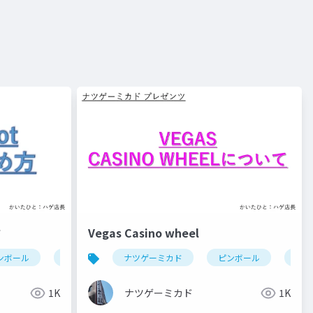
方
Vegas Casino wheel
ンボール
break shot(ピンボール)
ナツゲーミカド
ピンボール
veg
1K
ナツゲーミカド
1K