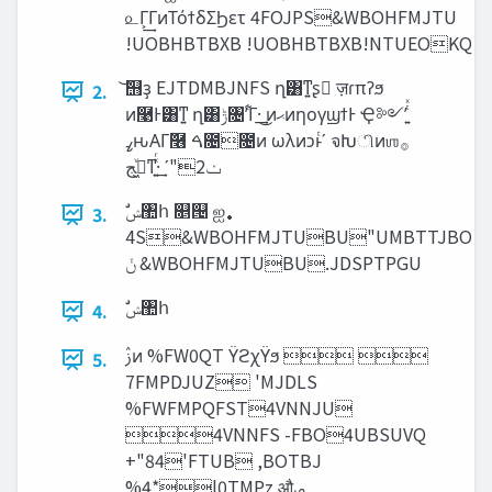
௨Γ͕͢ΓͷΤόϯδΣϦετ 4FOJPS&WBOHFMJTU
!UOBHBTBXB !UOBHBTBXB!NTUEOKQ
͝஫ҙ EJTDMBJNFS ղ͸ͳ͍ʂ ٕज़ɾπʔϧ
2.
ͷ࿩Ͱ͸ͳ͍ ղ͸‫ݱ‬৔ʹ͋Γ·͢ ͜ͷ‫ޙ‬ͷηογϣϯͰ Ҿ༻ʹ͍ͭͯ
ߨԋΑΓٞ࿦ ࠓ೔೔ͷ ωλͷͻͱͭʹ จԽிͷஶ࡞‫
3.
4S&WBOHFMJTUBU"UMBTTJBO
‫& ݩ‬WBOHFMJTUBU.JDSPTPGU
ࣗ‫঺ݾ‬հ
4.
ࢲͷ %FW0QT ΫϩχΫϧ  
5.
7FMPDJUZ 'MJDLS
%FWFMPQFST4VNNJU
4VNNFS -FBO4UBSUVQ
+"84'FTUB ,BOTBJ
%4*l0TMPz औࡐ