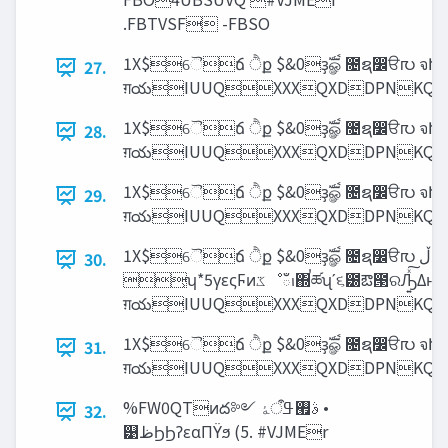
.FBTVSF -FBSO
1X$ୈճ ੈք $&0ҙࣝௐࠪ ೔ຊ෼ੳ൛ จԽிஶ࡞‫ݖ‬2"ʹ‫ͮ͘
27.
ग़యIUUQXXXQXDDPNKQ
1X$ୈճ ੈք $&0ҙࣝௐࠪ ೔ຊ෼ੳ൛ จԽிஶ࡞‫ݖ‬2"ʹ‫ͮ͘
28.
ग़యIUUQXXXQXDDPNKQ
1X$ୈճ ੈք $&0ҙࣝௐࠪ ೔ຊ෼ੳ൛ จԽிஶ࡞‫ݖ‬2"ʹ‫ͮ͘
29.
ग़యIUUQXXXQXDDPNKQ
1X$ୈճ ੈք $&0ҙࣝௐࠪ ೔ຊ෼ੳ൛ ‫ڵ‬ຯਂ͍ͷ͸ɺ͜ͷ࣭໰ͷߋ໰ͱͯ͠ʮ‫Ͳʹط‬ͷఔ౓ͷରԠΛߦͳ͍ͬͯΔͷ͔ʯΛͨͣͶͨͱ͜Ζɺ ถࠃͷ $&0͸
30.
͕ʮ*5γεςϜͷ‫ػ‬ೳఀࢭ΍ࠞཚʯʹ૬౰ఔ౓ରԠ͍ͯ͠Δͱճ౴ͨ͠Ұํɺ ೔ຊͷ $&0 ͷճ౴͸ɺʹͱͲ·ͬͨ͜ͱͰ͋Δɻ จԽிஶ࡞‫ݖ‬2"ʹ‫ͮ͘ج‬Ҿ༻
ग़యIUUQXXXQXDDPNKQ
1X$ୈճ ੈք $&0ҙࣝௐࠪ ೔ຊ෼ੳ൛ จԽிஶ࡞‫ݖ‬2"ʹ‫ͮ͘
31.
ग़యIUUQXXXQXDDPNKQ
%FW0QTͷద༻ ࣄ‫࡯ߟऀۀ‬ •
32.
୹‫ظ‬ϦϦʔεαΠΫϧ (5. #VJMEr