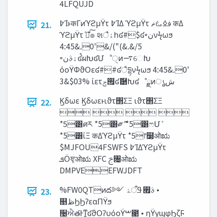
4LFQUJD
߈ΊͱकΓͷϓϩμΫτ ߈ΊΔ ϓϩμΫτ ࢼߦࡨ‫ޡ‬ कΔ
21.
ϓϩμΫτ ཱ֬ͨ͠ํ๏ શै‫ۀ‬һʛ#$ʛ৽‫ن‬νϟωϧ
4:45&.0'&/("(&.&/5
৽‫ۀࣄن‬ʛࠩผԽʛՄೳੑͷ࠷େԽ
όοΫΦϑΟεʛ##ʛैདྷνϟωϧ 4:45&.0'
Ϗδωε Ϗδωεͱιϑτ΢ΣΞ ιϑτ΢ΣΞ
22.
   
*5͸ศར *5͸༗ޮ *5͸ෆՄܽ
*5͸ίΞ कΔϓϩμΫτ *5෦໳͕ओಋ
$MJFOU4FSWFS ߈ΊΔϓϩμΫτ
‫ܦ‬Ӧਞ͕ओಋ XFC ࢢ৔͕ओಋ
DMPVEEFWJDFT
%FW0QTͷద༻ ࣄ‫࡯ߟऀۀ‬ •
23.
௕‫ظ‬ϦϦʔεαΠΫϧ
઴ਐతͰͳ͍ʛϑΟʔυόοΫࠔ೉ • ηΫγϣφϦζϜ