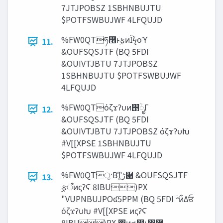
7JTJPOBSZ 1SBHNBUJTU
$POTFSWBUJWF 4LFQUJD
%FW0QTཧ࿦ͱ࣮ફͷΪϟοϓ
11.
&OUFSQSJTF (BQ 5FDI
&OUIVTJBTU 7JTJPOBSZ
1SBHNBUJTU $POTFSWBUJWF
4LFQUJD
%FW0QTόζϫʔυͷ஥ؒೖΓ
12.
&OUFSQSJTF (BQ 5FDI
&OUIVTJBTU 7JTJPOBSZ όζϫʔυԽ
#V[[XPSE 1SBHNBUJTU
$POTFSWBUJWF 4LFQUJD
%FW0QTॖ·Βͳ͍‫཭ڑ‬ &OUFSQSJTF
13.
࣮ફऀͷςʔϚ 8IBU)PX
"VUPNBUJPOʛ5PPM (BQ 5FDI ؔ৺ͷ͋Δਓ
όζϫʔυԽ #V[[XPSE ͷςʔϚ
8IBU)PX ΁ͷત๬ͱ൓࿦