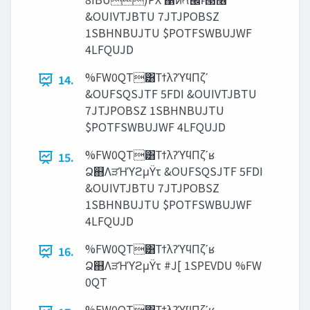
&OUIVTJBTU 7JTJPOBSZ
1SBHNBUJTU $POTFSWBUJWF
4LFQUJD
%FW0QT͸ΤϯλʔϓϥΠζʹ
14.
&OUFSQSJTF 5FDI &OUIVTJBTU
7JTJPOBSZ 1SBHNBUJTU
$POTFSWBUJWF 4LFQUJD
%FW0QT͸ΤϯλʔϓϥΠζʹʁ
15.
Ձ஋ΛੜΉϓϩμΫτ &OUFSQSJTF 5FDI
&OUIVTJBTU 7JTJPOBSZ
1SBHNBUJTU $POTFSWBUJWF
4LFQUJD
%FW0QT͸ΤϯλʔϓϥΠζʹʁ
16.
Ձ஋ΛੜΉϓϩμΫτ #J[ 1SPEVDU %FW
0QT
%FW0QT͸ΤϯλʔϓϥΠζʹʁ