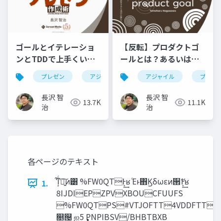
ゴールとイテレーショ
【反転】プロダクトゴ
ンとTDDで上手くいく
ールとは？あるいはプ
プレゼン作成術
ロダクトのゴールを設
プレゼン
アジャイル
ebm
アジャイル
rsgt2025
プロダ
定するには何が必要
か？
長沢 智
長沢 智
13.7K
11.1K
治
治
各ページのテキスト
͋ͳ͕ͨཉ͍͠ͷ͸ %FW0QTͰ͔͢ʁ ͦΕͱ΋Ϗδωεͷ੒ޭͰ͔͢ʁ
1.
8IJDIEPZPVXBOUCFUUFS
%FW0QTPS#VTJOFTT4VDDFTT
௕୔ ஐ࣏ 5PNPIBSV/BHBTBXB