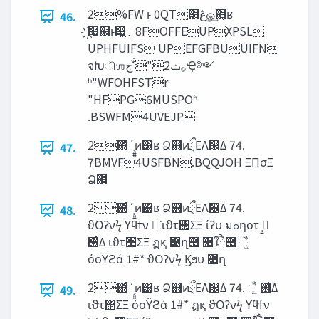
2%FW ͱ 0QT͸‫ڠ‬ௐ͢΂͖ʁ
46.
҉໧஌ͱ෇͖߹͏ 8FOFFEUPXPSL
UPHFUIFS UPEFGFBUUIFN
จԽிஶ࡞‫ݖ‬2"ʹ‫ͮ͘ج‬Ҿ༻
ʰ"WFOHFSTr
"HFPG6MUSPOʱ
.BSWFM4UVEJP
2΍ͬͨ΄͏͕͍͍ͷ͸ʁ Ձ஋ͷྲྀΕΛ஌Δ 74.
47.
7BMVF4USFBN.BQQJOH ΞΠσΞ
Ձ஋
2΍ͬͨ΄͏͕͍͍ͷ͸ʁ Ձ஋ͷྲྀΕΛ஌Δ 74.
48.
ϑΟʔνϟ ϒϥϯν ಈ͘ ιϑτ΢ΣΞ ίʔυ มߋηοτ ࡉ͔͍
࢖͑Δ ιϑτ΢ΣΞ ฏқ ೉ղ౓ ৘ใཻ౓ ૈ͍
όοΫϩά 1#* ϑΟʔνϟ Ϗϧυ ೉ղ
2΍ͬͨ΄͏͕͍͍ͷ͸ʁ Ձ஋ͷྲྀΕΛ஌Δ 74. ૈ͍ ࢖͑Δ
49.
ιϑτ΢ΣΞ όοΫϩά 1#* ฏқ ϑΟʔνϟ ϒϥϯν