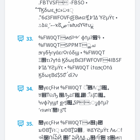
.FBTVSF -FBSO •
໌֬ͳϏδωεࢦඪͱඞવੑ
."6ʛ3FWFOVFʛ͜ΕΒͷଈ࣌ऩू ߈ΊΔ ϓϩμΫτ •
‫ػ‬ձଛࣦ ‫ސ‬٬ҡ࣋ʛ‫ࠩ߹ڝ‬ผԽʛϒϥϯυྗ
%FW0QTͷద༻ ϕϯμʔߟ࡯ •
33.
%FW0QT5PPMTൢച
ϧɾγδϟɾγάεɾϘɾόδϣ • %FW0QT
Ξ΢τιʔγϯά Ϗδωε͔Βʛ3FWFOVF4IBSF
߈ΊΔ ϓϩμΫτ • %FW0QT ίϯαϧςΟϯά
Ϗδωε͔Βʛ$50 ิࠤʛίʔν
ࣾ಺γεςϜͰͷ %FW0QT ؔ܎ऀΛूΊ΍͍͢
34.
ਝ଎ͳରԠ ൓Ԡ͕ଌΓ΍͍͢ ౰ࣄऀҙࣝ͠΍͍͢
Ϟνϕʔγϣϯ ࣦഊ͕͠΍͍͢ 5P։ൃϕϯμʔ
٬ઌͷલʹࣾ಺Ͱ࣮ફ͠·͠ΐ͏
ࣾ಺γεςϜͰͷ %FW0QTͷ஫ҙ఺
35.
มΘΒͳ͍ମ੍ มΘΒͳ͍Ձ஋‫؍‬ कΔϓϩμΫτ Λ౿ऻ
ઐ໳Ոͱͯ͠ఏҊ ΍Γํ ఏҊΛ͢Δ ‫ن‬໛ɾਓ਺ ड͚਎ͷମ࣭