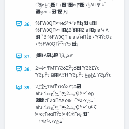
ैདྷͷ‫ੵݟ‬΋Γ ‫ۀ‬຿෦໳ͷ ཁ੥ʹԠ͡Δ ٕज़ ‫ؒظ‬
഑ஔ ‫ۀ‬຿෦໳ ͔ΒֶͿ
%FW0QTͷద༻ͷ஫ҙ఺ ଞࣾ΋
36.
%FW0QT ΍͍ͬͯΔ͔Β ͏ͪ΋΍Ζ͏ ʙ ೚ͤͨʂ ʙ Կ Λ
΍ ͬ ͨ Β %FW0QT ʁ ʁ ʁ ͋ͷΠέͯΔ • ϓϥΫςΟε
• %FW0QTπʔϧ ࢖͍͍ͨʂ
‫ݱ‬৔ͰΑٞ͘࿦͢Δ಺༰͔Β‫ڞ‬༗
37.
2ͲΜͳϓϩδΣΫτ͕ద੾͔ ϓϩδΣΫτ
38.
ϓϩμΫτ Ձ஋ΛੜΉ ϓϩμΫτ ‫ڠ‬ௐͰ͖Δ ϓϩμΫτ
2ͲΜͳϓϩδΣΫτ͕ద੾͔
39.
จԽிஶ࡞‫ݖ‬2"ʹ‫ͮ͘ج‬Ҿ༻ өը
਺೥୯ҐͷαΠΫϧ ലେͳ༧ࢉͱ४උ‫ؒظ‬
จԽிஶ࡞‫ݖ‬2"ʹ‫ͮ͘ج‬Ҿ༻ υϥϚ
ϲ݄୯ҐͷαΠΫϧ िؒ୯Ґͷ‫ݟ‬௚͠