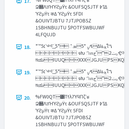
17.
Ձ஋ΛੜΉϓϩμΫτ &OUFSQSJTF ߈ΊΔ
ϓϩμΫτ कΔ ϓϩμΫτ 5FDI
&OUIVTJBTU 7JTJPOBSZ
1SBHNBUJTU $POTFSWBUJWF
4LFQUJD
*'*5ࠃࡍ *5ࡒஂ*5 ‫ؔ͢ʹ༻׆‬Δ‫ڀݚۀا‬ใࠂ
18.
 จԽிஶ࡞‫ݖ‬2"ʹ‫ͮ͘ج‬Ҿ༻
ग़యIUUQXXXJGJUPSKQ
*'*5ࠃࡍ *5ࡒஂ*5 ‫ؔ͢ʹ༻׆‬Δ‫ڀݚۀا‬ใࠂ
19.
 จԽிஶ࡞‫ݖ‬2"ʹ‫ͮ͘ج‬Ҿ༻
ग़యIUUQXXXJGJUPSKQ
%FW0QT͸ΤϯλʔϓϥΠζʹʁ
20.
Ձ஋ΛੜΉϓϩμΫτ &OUFSQSJTF ߈ΊΔ
ϓϩμΫτ कΔ ϓϩμΫτ 5FDI
&OUIVTJBTU 7JTJPOBSZ
1SBHNBUJTU $POTFSWBUJWF