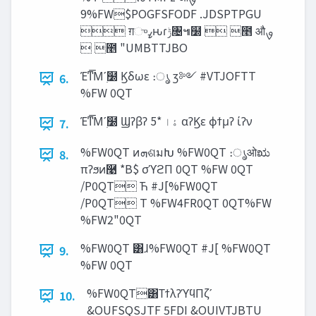
9%FW$POGFSFODF .JDSPTPGU
 ग़ுߨԋɾ‫ݱ‬৔๚໰  ೥ औࡐ
 ೥ "UMBTTJBO
Έͳ͞Μʹ࣭໰ Ϗδωε ։ൃ ӡ༻ #VTJOFTT
6.
%FW 0QT
Έͳ͞Μʹ࣭໰ Ϣʔβʔ ‫ۀا‬ *5 αʔϏε ϕϯμʔ ίʔν
7.
%FW0QT ͷ‫ܗ‬ଶมԽ %FW0QT ։ൃओಋ
8.
πʔϧͷ࿩ *B$ σϓϩΠ 0QT %FW 0QT
/P0QT Ћ #J[%FW0QT
/P0QT Т %FW4FR0QT 0QT%FW
%FW2"0QT
%FW0QT ͸ɺ%FW0QT #J[ %FW0QT
9.
%FW 0QT
%FW0QT͸ΤϯλʔϓϥΠζʹ
10.
&OUFSQSJTF 5FDI &OUIVTJBTU