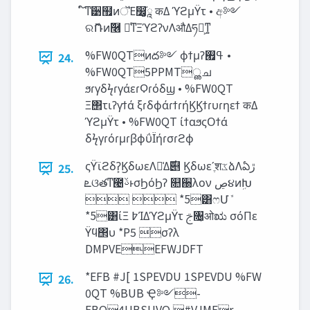
໌֬ͳ੹຿ͷॅΈ෼ཱ͚͕֬ कΔ ϓϩμΫτ • අ༻
ରޮՌͷٞ࿦ ৽ͨͳΞϓϩʔνΛऔΔཧ༝͕ͳ͍
%FW0QTͷద༻ ϕϯμʔߟ࡯ •
24.
%FW0QT5PPMTൢച
ϧɾγδϟɾγάεɾϘɾόδϣ • %FW0QT
Ξ΢τιʔγϯά ξɾδϕάɾϯɾήϏϏϯɾυɾηεϯ कΔ
ϓϩμΫτ • %FW0QT ίϯαϧςΟϯά
δϟγɾόɾμɾβϕΰΪήɾσɾϩϕ
ςΫϊϩδʔ͕ϏδωεΛม͑Δ࣌୅ Ϗδωεʹֶश‫ػ‬ձΛఏ‫ڙ‬
25.
‫ܧ‬ଓతͳ౤ࢿͱσϦόϦʔ ௚઀λον ‫ڝ‬૪ͷܹԽ
  *5͸ෆՄܽ
*5͸ίΞ ߈ΊΔϓϩμΫτ ࢢ৔͕ओಋ σόΠε
Ϋϥ΢υ *P5 σʔλ
DMPVEEFWJDFT
*EFB #J[ 1SPEVDU 1SPEVDU %FW
26.
0QT %BUB Ҿ༻-
FBO4UBSUVQ #VJMEr