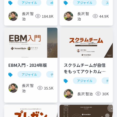
アジャイル
ebm
スクラム
アジャイル
rsgt
スクラ
r
には何が必要か？
#RSGT2025
#RSGT2022
長沢 智
長沢 智
184.8K
44.9K
治
治
EBM入門 - 2024年版
スクラムチームが自信
をもってアウトカムと
アジャイル
チーム開発
agile
ebm
スプリント活動に集中
アジャイル
チーム
するためのコツ
長沢 智
35.5K
治
長沢 智治
30K