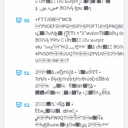
ಈ͘ ιϑτ΢ΣΞ ίʔυ มߋηοτ ࡉ͔͍ ೉ղ౓ ৘ใཻ౓
ҙࢥૄ௨ͱ‫ڞ‬༗ ϑΟʔνϟ Ϗϧυ ೉ղ
+FTTJDB"MCB
50.
'PVOEFSPG5IF)POFTU$PNQBOZ
ʮࢲ͸ίʔυΛॻ͘͜ͱ͸ Ͱ͖ͳ͍͚ΕͲɺ +*3"ͷνέοτͳΒ࢖͑ΔΘʯ όοΫϩά 1#*
ϑΟʔνϟ ϒϥϯν ಈ͘ ιϑτ΢ΣΞ ίʔυ มߋηοτ
จԽிஶ࡞‫ݖ‬2"ʹ‫ͮ͘ج‬Ҿ༻ ࢖͑Δ ιϑτ΢ΣΞ ϑΟʔνϟ Ϗϧυ
4PVSDFIUUQTZPVUVCFW##0
UINT
2΍Δ‫ؾ‬ͷͳ͍ϝϯόʔ͕͍Δ • ·ͣɺࣗ෼͕มΘͬͯΈ·͠ΐ͏ •
51.
Τσϡʔε • δϟεϏɾϯɾόΪɾϦϯτɾθɾύϧζɾόΪΪθɾά
2େ‫ن‬໛ʢେਓ਺ʣͰ͸Ͳ͏͢Δ •
ͦ΋ͦ΋ͦͷਓ਺ɾମ੍͸ଥ౰ͳͷ͔ • ࢥ͍੾ͬͯਓΛ‫ݮ‬Βͯ͠ΈΔ
2্࢘΍෦Լʹઆ໌͢Δʹ͸ •
52.
ͦΕͧΕͷཱ৔ʢՁ஋‫؍‬ʣͰͷಇ͖͔͚ •
ྫ%FW0QT*5ͷ࿩Ͱ͠ΐ͏ʁ
ˠʮϏδωεͷ։୓ͱӡӦͷ࿩Ͱ͢ɻʯ 2අ༻