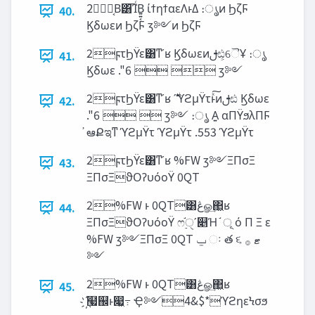
2Կ͔Β͸͡ΊͨΒ͍͍͔ ίϯηϯαεΛͱΔ ։ൃͷ ϦζϜ
40.
Ϗδωεͷ ϦζϜ ӡ༻ͷ ϦζϜ
2ϝτϦΫε͸ͳʹʁ Ϗδωεͷࢦඪ͕ୈҰ ։ൃ
41.
Ϗδωε ."6   ӡ༻
2ϝτϦΫε͸ͳʹʁ ࣍ʹϓϩμΫτͱͯ͠ͷࢦඪ Ϗδωε
42.
."6   ӡ༻ ։ൃ Α͍ αΠΫϧλΠϜ
҆ఆՔಇͳ ϓϩμΫτ ϓϩμΫτ .553 ϓϩμΫτ
2ϝτϦΫε͸ͳʹʁ %FW ӡ༻ΞΠσΞ
43.
ΞΠσΞϑΟʔυόοΫ 0QT
2%FW ͱ 0QT͸‫ڠ‬ௐ͢΂͖ʁ
44.
ΞΠσΞϑΟʔυόοΫ ෆ࣮֬ੑʹ௅Ή ֬ ূ ό Π Ξ ε
%FW ӡ༻ΞΠσΞ 0QT ‫ݐ‬ ઃ త ૬ ‫ޓ‬ ࡞
༻
2%FW ͱ 0QT͸‫ڠ‬ௐ͢΂͖ʁ
45.
҉໧஌ͱ෇͖߹͏ Ҿ༻4&$*ϓϩηεϞσϧ