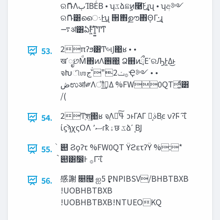
ରޮՌΛ‫ٻ‬ΊΒΕͨΒ • ʮ‫ػ‬ձଛࣦͷ͓࿩͠Ͱ͢ɻʯ • ʮඅ༻
ରޮՌ͸ൈ‫͢Ͱ܈‬ʯ ੒ޭ΋ࣦഊ΋Θ͔Γ·͢ɻ
࠷ॳ͸ఏࣔͰ͖ͳ͍͚Ͳͳ
2πʔϧ͸Ͳ͏બͿ΂͖ʁ • •
53.
खʹೃછΜͩ΋ͷΛ࢖͏΂͖ Ձ஋ͷྲྀΕʹରԠͰ͖Δ͜ͱ
จԽிஶ࡞‫ݖ‬2"ʹ‫ͮ͘ج‬Ҿ༻ • •
‫ڞ‬ಉॴ༗Λॏࢹ͢Δ %FW0QT͚ͩ͸
/(
2Ͳ͏ֶश͢΂͖ʁ จ຺Λߟྀͯ͠ ͻͱΓΑΓ ࣄྫ͔Βֶͼ νʔϜ ·͠ΐ͏
54.
ίϛϡχςΟΛ ‫ސ‬٬ɾҟ‫ۀ‬छ ‫ػ‬ձʹ ͔ΒֶͿ
॓୊ Ϩϙʔτ %FW0QT ΫϩετʔΫ %:*
55.
॓୊͸ࣗ෼Ͱ ࡞Γ·͠ΐ͏
感謝 ௕୔ ஐ࣏ 5PNPIBSV/BHBTBXB
56.
!UOBHBTBXB
!UOBHBTBXB!NTUEOKQ