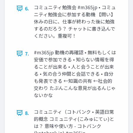
コミュニティ勉強会 #m365jp • コミュ
6.
ニティ勉強会に参加する動機 【問い】
休みの日に、仕事が終わった後に勉強
するのだろう？ チャットに書き込んで
ください。重複可！
#m365jp 動機の再確認 • 無料もしくは
7.
安価で参加できる • 知らない情報を得
ることが出来る • 人と会うことが出来
る • 気の合う仲間と会話できる • 自分
も発表できる ←知識の共有 ←社会的
交わり たぶんこんな意見が出るんじゃ
ないかな
コミュニティ（コトバンク • 英語日常
8.
的概念 コミュニティ(こみゅにてぃ)と
は？ 意味や使い方 - コトバンク