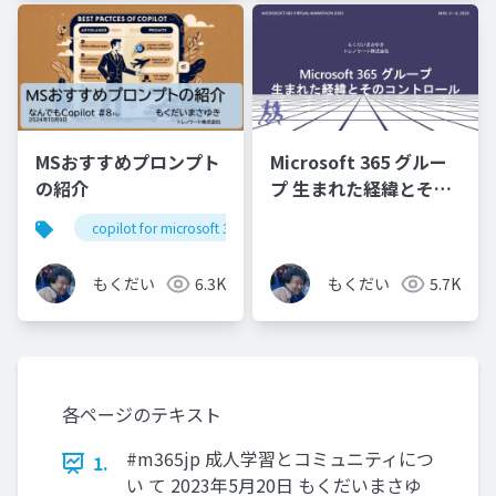
MSおすすめプロンプト
Microsoft 365 グルー
の紹介
プ 生まれた経緯とその
コントロール
copilot for microsoft 365
MICROSOFT 365
VIRTUAL MARATHON
もくだい
6.3K
もくだい
5.7K
2022
各ページのテキスト
#m365jp 成人学習とコミュニティにつ
1.
い て 2023年5月20日 もくだいまさゆ