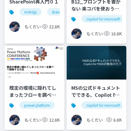
SharePoint再入門０１
B12_プロンプトを書か
ない 楽コパを使おう
m365jp
sharepoint再入門シリーズ
(Microsoft 365
copilot for microsoft 365
Copilot )
もくだい
22.8K
もくだい
16.8K
既定の環境に隠れてし
MSの公式ドキュメント
まったフローを調べて
でできる、Copilot for
削除する方法
M365の勉強の仕方
power platform
copilot for microsoft 365
もくだい
12.8K
もくだい
6.8K