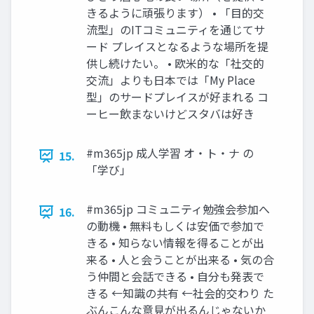
きるように頑張ります） • 「目的交
流型」のITコミュニティを通じてサ
ード プレイスとなるような場所を提
供し続けたい。 • 欧米的な「社交的
交流」よりも日本では「My Place
型」のサードプレイスが好まれる コ
ーヒー飲まないけどスタバは好き
#m365jp 成人学習 オ・ト・ナ の
15.
「学び」
#m365jp コミュニティ勉強会参加へ
16.
の動機 • 無料もしくは安価で参加で
きる • 知らない情報を得ることが出
来る • 人と会うことが出来る • 気の合
う仲間と会話できる • 自分も発表で
きる ←知識の共有 ←社会的交わり た
ぶんこんな意見が出るんじゃないか