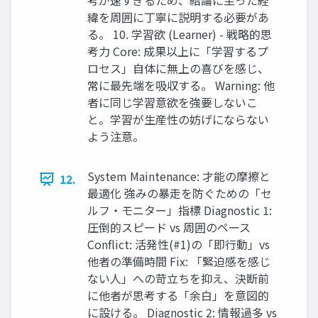
考が速すぎるため、結論に至った経
緯を周囲に丁寧に説明する必要があ
る。 10. 学習欲 (Learner) - 戦略的思
考力 Core: 成果以上に「学習するプ
ロセス」自体に無上の喜びを感じ、
常に最先端を吸収する。 Warning: 他
者に同じ学習意欲を強要しないこ
と。学習が生産性の妨げにならない
よう注意。
System Maintenance: 才能の摩擦と
12.
最適化 強みの暴走を防ぐための「セ
ルフ・モニター」指標 Diagnostic 1:
圧倒的スピード vs 周囲のペース
Conflict: 活発性(#1)の「即行動」vs
他者の準備時間 Fix: 「緊迫感を感じ
ない人」への苛立ちを抑え、決断前
に他者が思考する「余白」を意図的
に設ける。 Diagnostic 2: 情報過多 vs