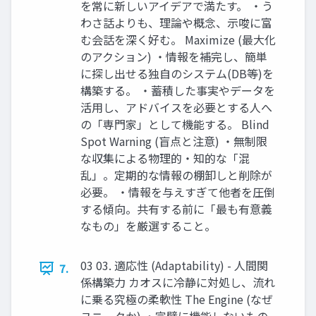
を常に新しいアイデアで満たす。 ・う
わさ話よりも、理論や概念、示唆に富
む会話を深く好む。 Maximize (最大化
のアクション) ・情報を補完し、簡単
に探し出せる独自のシステム(DB等)を
構築する。 ・蓄積した事実やデータを
活用し、アドバイスを必要とする人へ
の「専門家」として機能する。 Blind
Spot Warning (盲点と注意) ・無制限
な収集による物理的・知的な「混
乱」。定期的な情報の棚卸しと削除が
必要。 ・情報を与えすぎて他者を圧倒
する傾向。共有する前に「最も有意義
なもの」を厳選すること。
03 03. 適応性 (Adaptability) - 人間関
7.
係構築力 カオスに冷静に対処し、流れ
に乗る究極の柔軟性 The Engine (なぜ