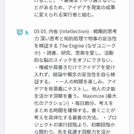
けること。 ・最後までやり通せないこ
とがあるため、アイデアを現実の成果
に変えられる実行者と組む。
05 05. 内省 (Intellection) - 戦略的思考
9.
力 深い思考と知的処理で物事の妥当性
を検証する The Engine (なぜユニーク
か) ・読書、研究、思索を愛し、活動
的な脳のスイッチをオフにできない。
・権威や肩書きだけでアイデアを受け
入れず、結論や概念の妥当性を自ら検
証する。 ・一人の時間を楽しみ、アイ
デアを有意義にテストし、他人の才能
を活かす洞察を養う。 Maximize (最大
化のアクション) ・毎日数分、考えを
まとめる時間を確保する。書くことが
考えを具体化する最善の方法。 ・プロ
ジェクトの実行段階より、初期段階か
ら関わり、先を見通す洞察力を活か