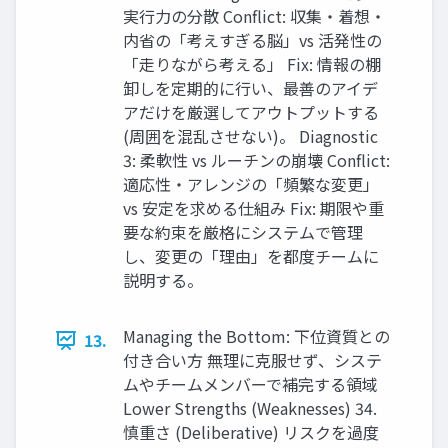
実行力の分散 Conflict: 収集・着想・
内省の「考えすぎる脳」vs 活発性の
「走りながら考える」 Fix: 情報の棚
卸しを定期的に行い、最善のアイデ
アだけを厳選してアウトプットする
(周囲を混乱させない)。 Diagnostic
3: 柔軟性 vs ルーチンの崩壊 Conflict:
適応性・アレンジの「頻繁な変更」
vs 安定を求める仕組み Fix: 期限や重
要な約束を厳格にシステムで管理
し、変更の「理由」を都度チームに
説明する。
Managing the Bottom: 下位資質との
13.
付き合い方 無理に克服せず、システ
ムやチームメンバーで補完する領域
Lower Strengths (Weaknesses) 34.
慎重さ (Deliberative) リスクを過度