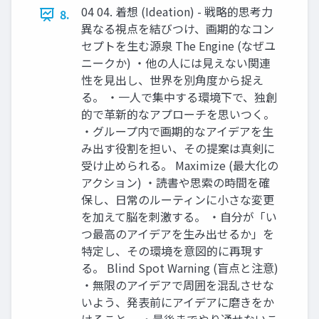
04 04. 着想 (Ideation) - 戦略的思考力
8.
異なる視点を結びつけ、画期的なコン
セプトを生む源泉 The Engine (なぜユ
ニークか) ・他の人には見えない関連
性を見出し、世界を別角度から捉え
る。 ・一人で集中する環境下で、独創
的で革新的なアプローチを思いつく。
・グループ内で画期的なアイデアを生
み出す役割を担い、その提案は真剣に
受け止められる。 Maximize (最大化の
アクション) ・読書や思索の時間を確
保し、日常のルーティンに小さな変更
を加えて脳を刺激する。 ・自分が「い
つ最高のアイデアを生み出せるか」を
特定し、その環境を意図的に再現す
る。 Blind Spot Warning (盲点と注意)
・無限のアイデアで周囲を混乱させな
いよう、発表前にアイデアに磨きをか