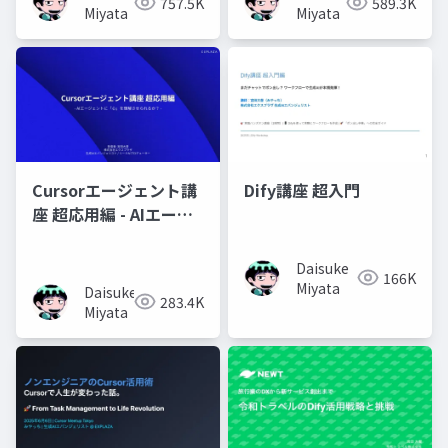
757.5K
589.3K
Miyata
Miyata
Cursorエージェント講
Dify講座 超入門
座 超応用編 - AIエージ
ェントに「心」を理解
させられるか？ -
Daisuke
166K
Miyata
Daisuke
283.4K
Miyata