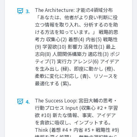
The Architecture: 才能の4領域分布
3.
「あなたは、他者がより良い判断に役
立つ情報を取り入れ、分析するのを助
ける方法を知っています。」 戦略的思
考力 収集心(2) 着想(4) 内省(5) 戦略性
(9) 学習欲(10) 影響力 活発性(1) 最上
志向(8) 人間関係構築力 適応性(3) ポジ
ティブ(7) 実行力 アレンジ(6) アイデア
を生み出し (緑)、即座に動かし (橙)、
柔軟に変化に対応し (青)、リソースを
最適化する (紫)。
The Success Loop: 宮田大輔の思考・
4.
行動プロセス Input (収集心 #2 + 学習
欲 #10) 新たな情報、事実、アイデア
を貪欲に吸収し、インプットする。
Think (着想 #4 + 内省 #5 + 戦略性 #9)