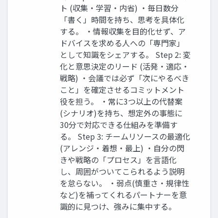
ト (収集・学習・内省) ・毎日数分
「書く」時間を持ち、思考を具体化
する。 ・情報収集を目的化せず、ア
ドバイスを求める人への「専門家」
として知識をシェアする。 Step 2: 変
化と意思決定のリード (活発・適応・
戦略) ・会議では必ず「次にやるべき
こと」を確定させるコミットメント
役を担う。 ・常に3つ以上の代替案
(シナリオ)を持ち、想定外の事態に
30分で対応できる仕組みを準備す
る。 Step 3: チームリソースの最適化
(アレンジ・着想・最上) ・自分の閃
きや戦略の「プロセス」を言語化
し、周囲がついてこられるよう説明
を怠らない。 ・弱点(慎重さ・規律性
など)を補ってくれるパートナーを意
識的に見つけ、強みに集中する。