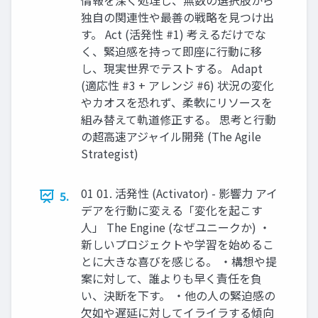
情報を深く処理し、無数の選択肢から
独自の関連性や最善の戦略を見つけ出
す。 Act (活発性 #1) 考えるだけでな
く、緊迫感を持って即座に行動に移
し、現実世界でテストする。 Adapt
(適応性 #3 + アレンジ #6) 状況の変化
やカオスを恐れず、柔軟にリソースを
組み替えて軌道修正する。 思考と行動
の超高速アジャイル開発 (The Agile
Strategist)
01 01. 活発性 (Activator) - 影響力 アイ
5.
デアを行動に変える「変化を起こす
人」 The Engine (なぜユニークか) ・
新しいプロジェクトや学習を始めるこ
とに大きな喜びを感じる。 ・構想や提
案に対して、誰よりも早く責任を負
い、決断を下す。 ・他の人の緊迫感の
欠如や遅延に対してイライラする傾向