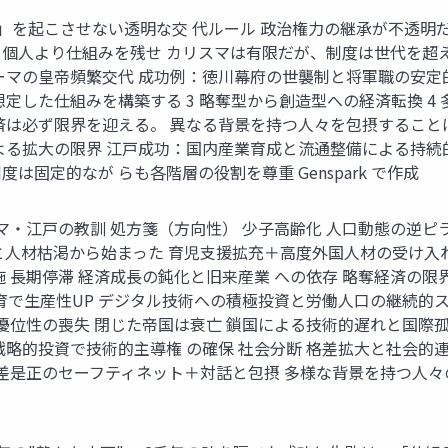
ム」を起こさせない透明な交 代ルール 政治権力の継承が不透
2 個人より仕組みを残せ カリスマは有限だが、制度は世代を超
マの皇帝頻繁交代 成功例：徳川幕府の世襲制と将軍職の安定的継
定した仕組みを構築する 3 略奪型から創造型への経済転換 4 
済は必ず限界を迎える。 異なる背景を持つ人々を包摂すること
よる拡大の限界 江戸成功：国内産業育成と流通整備による持続
固定的なが らも各階層の役割を尊重 Genspark で作成
マ・江戸の教訓 処方箋（方向性） 少子高齢化 人口動態の逆ピラ
と人材枯渇から始まった 育児支援拡充＋高度外国人材の受け入
 長期停滞 経済成長の鈍化と旧来産業 への依存 略奪経済の
教育で生産性UP デジタル技術への積極投資と労働人口の継続的
優位性の喪失 閉じた帝国は衰亡 鎖国による技術的遅れと国際孤
略的投資で技術的主導権 の確保 社会分断 格差拡大と社会的連
格差是正のセーフティネット＋対話と包摂 多様な背景を持つ人