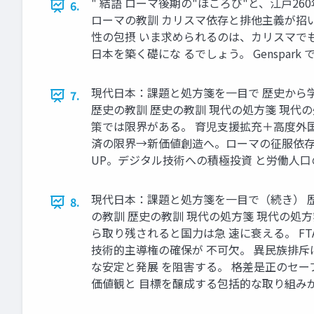
" 結語 ローマ後期の"ほころび"と、江戸
6.
ローマの教訓 カリスマ依存と排他主義が招いた
性の包摂 いま求められるのは、カリスマで
日本を築く礎にな るでしょう。 Genspark 
現代日本：課題と処方箋を一目で 歴史から
7.
歴史の教訓 歴史の教訓 現代の処方箋 現代
策では限界がある。 育児支援拡充＋高度外
済の限界→新価値創造へ。ローマの征服依存
UP。デジタル技術への積極投資 と労働人口の
現代日本：課題と処方箋を一目で（続き） 
8.
の教訓 歴史の教訓 現代の処方箋 現代の
ら取り残されると国力は急 速に衰える。 
技術的主導権の確保が 不可欠。 異民族排
な安定と発展 を阻害する。 格差是正のセ
価値観と 目標を醸成する包括的な取り組みが必要。 