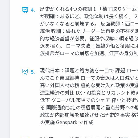
歴史がくれる4つの教訓 1 「椅子取りゲー
4.
が明確であるほど、政治体制は長く続く。 
がいなくなると崩壊する。 反面教師：西ロー
統治 教訓：優れたリーダーは自身の不在を想
的な経済基盤が必要。征服や収奪に頼る経 
退を招く。 ローマ失敗：奴隷労働と征服に
族排斥がローマの崩壊を加速、江戸の身分制度は
現代日本：課題と処方箋を一目で 課題 ロー
5.
んでこそ帝国維持 ローマの衰退は人口減少
高い外国人材の積 極的な受け入れ政策の実施
造型経済の対比 DX・AI投資とリカレント
低下 グローバル市場でのシェア 縮小と技術
る 国際通商協定の積極展開と重点分野への戦
政策が内部崩壊を加速させた歴史的 事実 
の実施 Genspark で作成