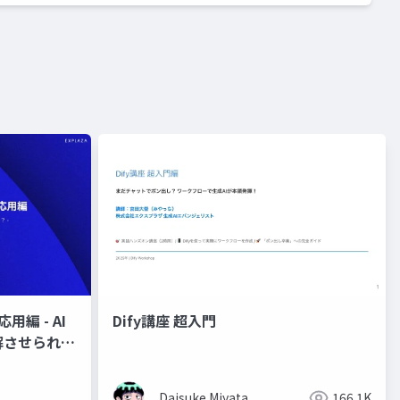
用編 - AI
Dify講座 超入門
解させられる
Daisuke Miyata
166.1K