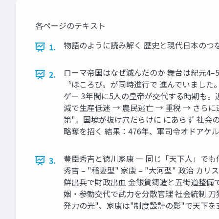
各ページのテキスト
物語のように読み解く 歴史と現代日本のつなが
1.
ローマ帝国はなぜ滅んだのか 舞台は紀元4
2.
〝ほころび〟が同時進行で 進んでいました。
ゲー 3年間に5人の皇帝が交代する時期も。近
減で生産低迷 → 農民逃亡 → 重税 → さ
第"。国境が抜け穴だらけに にあらず 社会の
略奪を招く 結果：476年、軍司令オドアケル
豊臣秀吉と徳川家康 ― 同じ「天下人」でも何が
3.
秀吉 – "稲妻型" 家康 – "大河型" 政
鮮出兵で財政出血 金銀貨鋳造と五街道整備で
姻・参勤交代で武力を分散管理 社会統制 刀
発力の光"、家康は"制度設計の影"で天下を支えた