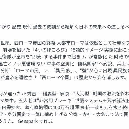
り 歴史 現代 過去の教訓から紐解く日本の未来への道しるべ Ge
–5世紀、西ローマ帝国の終幕 大都市ローマは依然として壮麗
 崩壊を招いた「4つのほころび」 物語的イメージ 実際に起こ
衛隊が皇帝を"即売"する事件まで起き ム"が常態化 た 財政の
らに逃亡という悪循環 ない 軍事の空洞化 "傭兵国家"へ変貌、
分断 「ローマ市民」 vs. 「異民 族」、"壁"が心に出現 
が皇帝を退位させ「西ローマ帝国」は歴史から姿を消します。 Gen
違ったか 秀吉 - "稲妻型" 家康 - "大河型" 戦国の激流を
治 カリスマ集中。五大老は"非常用ブレーキ" 世襲システム＋武家諸
内需拡大、幕府直轄領は400万石超 軍事 統一後も刀を抜き
狩・身分固定で一気に締め上げる 公家・寺社・大名まで法で囲い
。 Genspark で作成