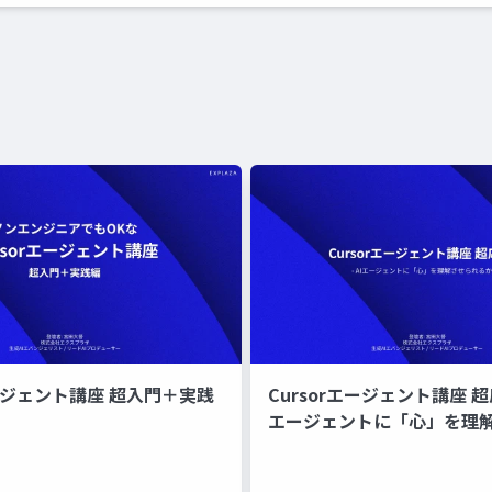
エージェント講座 超入門＋実践
Cursorエージェント講座 超応
エージェントに「心」を理
か？ -