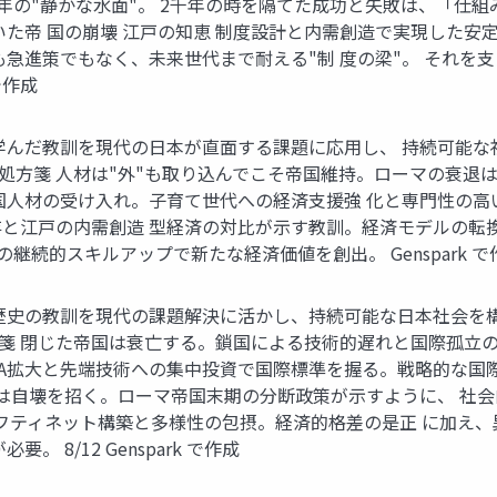
260年の"静かな水面"。 2千年の時を隔てた成功と失敗は、「
帝 国の崩壊 江戸の知恵 制度設計と内需創造で実現した安定 の
も急進策でもなく、未来世代まで耐える"制 度の梁"。 それを
で作成
学んだ教訓を現代の日本が直面する課題に応用し、 持続可能な
の処方箋 人材は"外"も取り込んでこそ帝国維持。ローマの衰退
国人材の受け入れ。子育て世代への経済支援強 化と専門性の高
と江戸の内需創造 型経済の対比が示す教訓。経済モデルの転換が
継続的スキルアップで新たな経済価値を創出。 Genspark で
歴史の教訓を現代の課題解決に活かし、持続可能な日本社会を構
処方箋 閉じた帝国は衰亡する。鎖国による技術的遅れと国際孤立
FTA拡大と先端技術への集中投資で国際標準を握る。戦略的な国
斥は自壊を招く。ローマ帝国末期の分断政策が示すように、 社
ーフティネット構築と多様性の包摂。経済的格差の是正 に加え
8/12 Genspark で作成