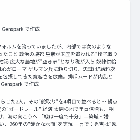
nspark で作成
なフォルムを誇っていましたが、内部では次のような
ったこと 政治の壊死 皇帝が玉座を追われる"椅子取り
枯渇 広大な農地が"空き家"となり税が入ら 奴隷供給
兵士は心がローマ ゲルマン兵に頼り切り、忠誠は"給料次
異民族を包摂してきた寛容さを放棄。排斥ムードが内乱と
spark で作成
終わらせた2人。その"舵取り"を4項目で並べると… 観点
法度の"ガードレール" 経済 太閤検地で年貢倍増も、朝
続け、海の向こうへ 「戦は一度で十分」—築城・婚
、260年の"静かな水面"を実現 一言で：秀吉は"瞬