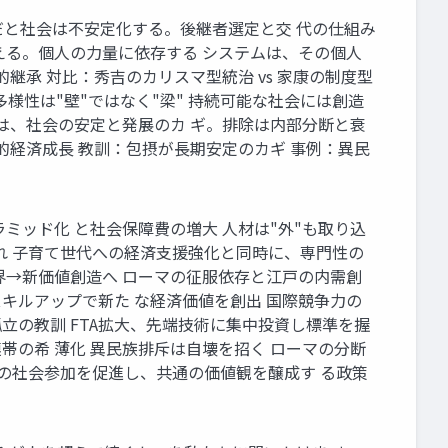
明だと社会は不安定化する。後継者選定と交 代の仕組み
える。個人の力量に依存する システムは、その個人
承 対比：秀吉のカリスマ型統治 vs 家康の制度型
多様性は"壁"ではなく"梁" 持続可能な社会には創造
は、社会の安定と発展のカ ギ。排除は内部分断と衰
的経済成長 教訓：包摂が長期安定のカギ 事例：異民
ミッド化 と社会保障費の増大 人材は"外"も取り込
れ 子育て世代への経済支援強化と同時に、専門性の
限界→新価値創造へ ローマの征服依存と江戸の内需創
スキルアップで新た な経済価値を創出 国際競争力の
立の教訓 FTA拡大、先端技術に集中投資し標準を握
帯の希 薄化 異民族排斥は自壊を招く ローマの分断
々の社会参加を促進し、共通の価値観を醸成す る政策