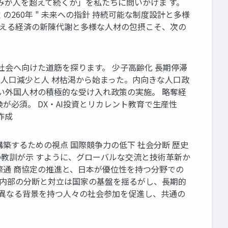
仕組みが人を超えて続くか」を私たちに問いかけま す。
260年 " 未来への指針 持続可能な制度設計と多様
支える経済の新陳代謝と多様な人材の包摂こそ、次の
社会へ向けた道筋を探ります。 少子高齢化 長期停滞
は人口減少と人 材枯渇から始まった。内向きな人口政
い外国人材の積極的な受け入れ政策の実施。 略奪経
必須。 DX・AI投資とリカレント教育で生産性
作成
築するための視点 国際競争力の低下 社会分断 歴史
の教訓が示 すように、グローバルな交流と技術革新か
際通 商協定の推進と、日本が優位性を持つ分野での
会内部の分断と対立は国家の基盤を揺るがし、長期的
、異なる背景を持つ人々の社会参加を促進し、共通の