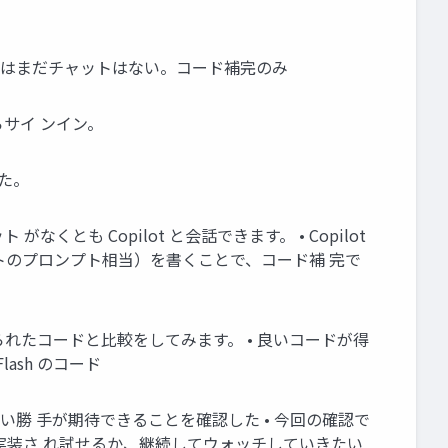
なかった • 今はまだチャットはない。コード補完のみ
 からサイ ンイン。
した。
くとも Copilot と会話できます。 • Copilot
トのプロンプト相当）を書くことで、コード補 完で
て みた時に得られたコードと比較をしてみます。 • 良いコードが得
Flash のコード
 等と同等の使い勝 手が期待できることを確認した • 今回の確認で
が実装さ れ試せるか、継続してウォッチしていきたい