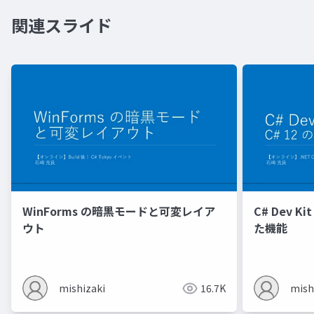
関連スライド
WinForms の暗黒モードと可変レイア
C# Dev K
ウト
た機能
mishizaki
16.7K
mish