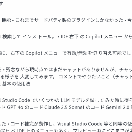
試す
Public Preview 機能 • これまでサードパティ製のプラグインしか
t 検索して インス トール。 • IDE 右下 の Copilot メニュー
同様に、右下の Copilot メニューで有効/無効を切 り替え可能で
る • 残念ながら現時点ではまだチャットがありませんが、チャット がな
る様子を 大変してみます。 コメントでやりたいこと（チャッ
lot 基本の使用法
前に Visual Studio Code でいくつかの LLM モデルを試し
o のコード Claude 3.5 Sonnet のコード Gemini 2.0 
ot を確認した • コード補完が動作し、Visual Studio Coode
比 べ IDE 上のメニューも多く、プレビュー中にどこまで