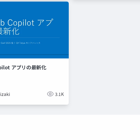
opilot アプリの最新化
izaki
3.1K