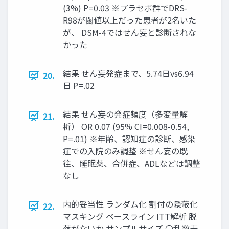
(3%) P=0.03 ※プラセボ群でDRS-
R98が閾値以上だった患者が2名いた
が、 DSM-4ではせん妄と診断されな
かった
結果 せん妄発症まで、5.74日vs6.94
20.
日 P=.02
結果 せん妄の発症頻度（多変量解
21.
析） OR 0.07 (95% CI=0.008-0.54,
P=.01) ※年齢、認知症の診断、感染
症での入院のみ調整 ※せん妄の既
往、睡眠薬、合併症、ADLなどは調整
なし
内的妥当性 ランダム化 割付の隠蔽化
22.
マスキング ベースライン ITT解析 脱
落がないか サンプルサイズ 〇乱数表