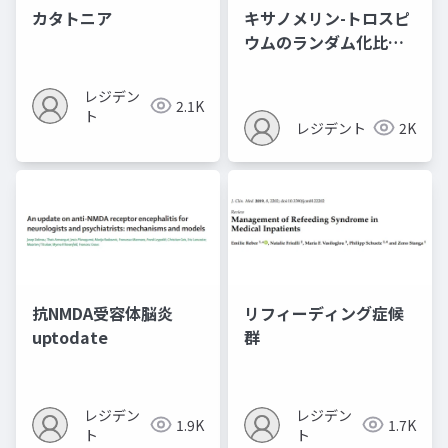
カタトニア
キサノメリン-トロスピ
ウムのランダム化比較
試験
レジデン
2.1K
ト
レジデント
2K
抗NMDA受容体脳炎
リフィーディング症候
uptodate
群
レジデン
レジデン
1.9K
1.7K
ト
ト