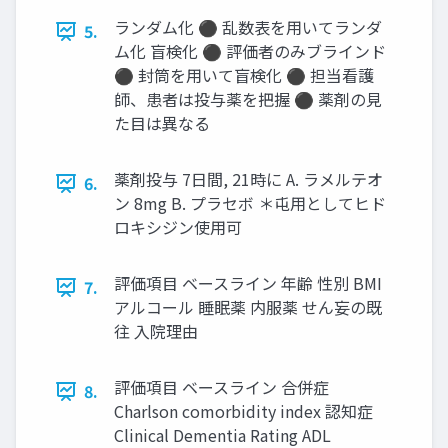
ランダム化 ⚫ 乱数表を用いてランダ
5.
ム化 盲検化 ⚫ 評価者のみブラインド
⚫ 封筒を用いて盲検化 ⚫ 担当看護
師、患者は投与薬を把握 ⚫ 薬剤の見
た目は異なる
薬剤投与 7日間, 21時に A. ラメルテオ
6.
ン 8mg B. プラセボ ＊屯用としてヒド
ロキシジン使用可
評価項目 ベースライン 年齢 性別 BMI
7.
アルコール 睡眠薬 内服薬 せん妄の既
往 入院理由
評価項目 ベースライン 合併症
8.
Charlson comorbidity index 認知症
Clinical Dementia Rating ADL