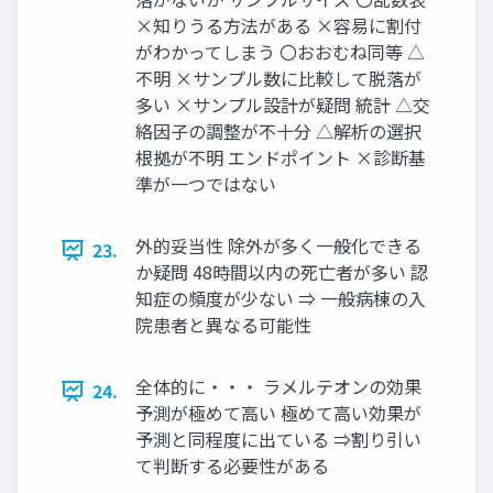
×知りうる方法がある ×容易に割付
がわかってしまう 〇おおむね同等 △
不明 ×サンプル数に比較して脱落が
多い ×サンプル設計が疑問 統計 △交
絡因子の調整が不十分 △解析の選択
根拠が不明 エンドポイント ×診断基
準が一つではない
外的妥当性 除外が多く一般化できる
23.
か疑問 48時間以内の死亡者が多い 認
知症の頻度が少ない ⇒ 一般病棟の入
院患者と異なる可能性
全体的に・・・ ラメルテオンの効果
24.
予測が極めて高い 極めて高い効果が
予測と同程度に出ている ⇒割り引い
て判断する必要性がある