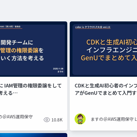
に IAM管理の権限委譲をして
CDKと生成AI初心者のイン
考える
アがGenUでまとめて入門
8_Security-JAWS【第39
の＠AWS運用保守
ますの＠AWS運用保守 Lv
10.8K