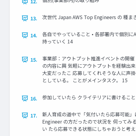
個別(事業部内)の取り組み
12.
次世代 Japan AWS Top Engineers
13.
各自でやっていること • 各部署内で個別に
14.
持っていく 14
事業部：アウトプット推進イベントの開催 手
15.
の内容に興 気軽にアウトプットを経験出来る
大変だったこ 応募してくれそうな人に声掛
としている。 ことがメインタスク。 15
参加していたら クライテリアに書けることが
16.
新人育成の道中で「気付いたら応募可能」に •
17.
Engineer の方だったので状況を 伺
い たら応募できる状態にしちゃおうと考え