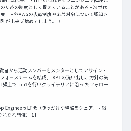
集はほぼ完了 • 社内の隠れトップエンジニア陣達に
手のための制度として捉えていることがある • 次世代
。 • 各AWSの表彰制度や応募対象について認知さ
別が出来ず諦めてしまう。 7
 受賞者から活動メンバーをメンターとしてアサイン •
rs タスクフォースチームを結成。 KPTの洗い出し、方針の策
1頻度で1on1を行いクライテリアに沿っ たフォロー
Engineers LT会（きっかけや経験をシェア） • 後
れぞれ開催） 11