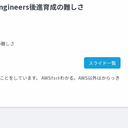
opEngineers後進育成の難しさ
育成の難しさ
スライド一覧
とをしています。 AWSﾁｮｯﾄわかる。AWS以外はからっき