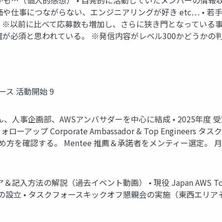
も…（個人的感想） • 自発的に活動していたメンバーの情報収
や仕事につながらない、エンジニアリングが好き etc… • 若
※以前に比べて応募数も増加し、さらに狭き門となっている事実
が必須と思われている。 ※発信内容がレベル300かどうかの判
フォース 活動開始 9
ん、人事企画部、AWSアンバサダーを中心に結成 • 2025年度
アップ Corporate Ambassador & Top Enginee
方を確認する。 Mentee 推薦＆承諾者をメンティー選定。 月
入方法の解説（過去イベント動画） • 現役 Japan AWS Top 
設立 • タスクフォースキックオフ懇親会の実施（東西エリアそ