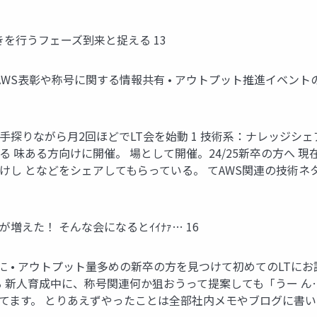
 の 種まきを行うフェーズ到来と捉える 13
AWS表彰や称号に関する情報共有 • アウトプット推進イベント
探りながら月2回ほどでLT会を始動 1 技術系：ナレッジシェア
 味ある方向けに開催。 場として開催。24/25新卒の方へ 
けし となどをシェアしてもらっている。 てAWS関連の技術ネ
増えた！ そんな会になるとｲｲﾅｧ… 16
 アウトプット量多めの新卒の方を見つけて初めてのLTにお誘い •
ってみる 新人育成中に、称号関連何か狙おうって提案しても「うー
てます。 とりあえずやったことは全部社内メモやブログに書いて