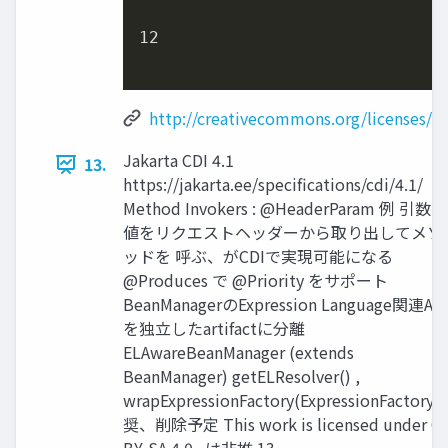
12
http://creativecommons.org/licenses/by
Jakarta CDI 4.1
13.
https://jakarta.ee/specifications/cdi/4.1/
Method Invokers : @HeaderParam 例 引数の
値をリクエストヘッダーから取り出してメソ
ッドを 呼ぶ、がCDIで実現可能になる
@Produces で @Priority をサポート
BeanManagerのExpression Language関連API
を独立したartifactに分離
ELAwareBeanManager (extends
BeanManager) getELResolver() ,
wrapExpressionFactory(ExpressionFactory)
奨、削除予定 This work is licensed under C