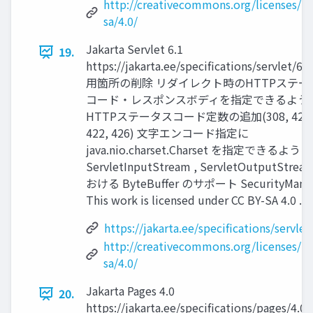
http://creativecommons.org/licenses/by
sa/4.0/
Jakarta Servlet 6.1
19.
https://jakarta.ee/specifications/servlet/6.
用箇所の削除 リダイレクト時のHTTPステー
コード・レスポンスボディを指定できるよう
HTTPステータスコード定数の追加(308, 421
422, 426) 文字エンコード指定に
java.nio.charset.Charset を指定できるように
ServletInputStream , ServletOutputStrea
おける ByteBuffer のサポート SecurityMana
This work is licensed under CC BY-SA 4.0 . 1
https://jakarta.ee/specifications/servlet
http://creativecommons.org/licenses/by
sa/4.0/
Jakarta Pages 4.0
20.
https://jakarta.ee/specifications/pages/4.0