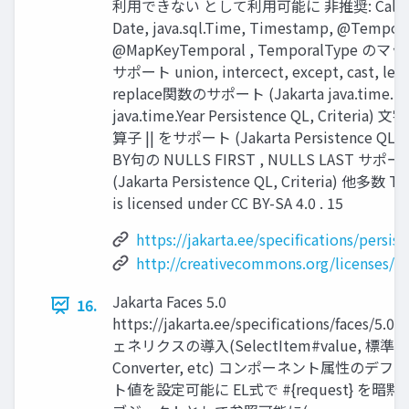
利用できない として利用可能に 非推奨: Calend
Date, java.sql.Time, Timestamp, @Tempora
@MapKeyTemporal , TemporalType の
サポート union, intercect, except, cast, left,
replace関数のサポート (Jakarta java.time.Ins
java.time.Year Persistence QL, Criteria
算子 || をサポート (Jakarta Persistence QL)
BY句の NULLS FIRST , NULLS LAST サポー
(Jakarta Persistence QL, Criteria) 他多数 Th
is licensed under CC BY-SA 4.0 . 15
https://jakarta.ee/specifications/persist
http://creativecommons.org/licenses/by
Jakarta Faces 5.0
16.
https://jakarta.ee/specifications/faces/5.0/
ェネリクスの導入(SelectItem#value, 標準の
Converter, etc) コンポーネント属性のデフ
ト値を設定可能に EL式で #{request} を暗黙