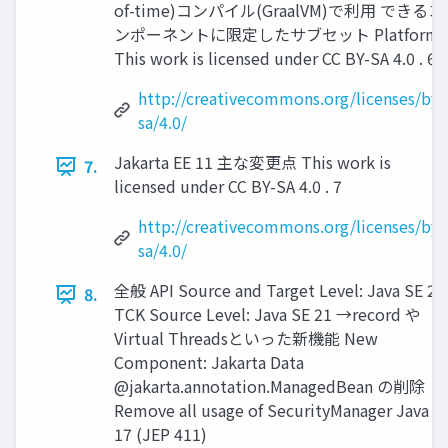
of-time)コンパイル(GraalVM)で利用 できるコ
ンポーネントに限定したサブセット Platform:
This work is licensed under CC BY-SA 4.0 . 6
http://creativecommons.org/licenses/by-
sa/4.0/
Jakarta EE 11 主な変更点 This work is
7.
licensed under CC BY-SA 4.0 . 7
http://creativecommons.org/licenses/by-
sa/4.0/
全般 API Source and Target Level: Java SE 21
8.
TCK Source Level: Java SE 21 →record や
Virtual Threadsといった新機能 New
Component: Jakarta Data
@jakarta.annotation.ManagedBean の削除
Remove all usage of SecurityManager Java
17 (JEP 411)