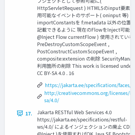
ブジェクトとして参照可能に(
HttpServletRequest ) HTML5のinput要素
用可能なイベントのサポート( oninput 等)
importConstantsを f:metadata 以外の位置
記載できるように 現在のFlowをInject可能に 
@Inject Flow currentFlow ) 使用されてい
PreDestroyCustomScopeEvent ,
PostConstructCustomScopeEvent ,
composite:extension の削除 SecurityManag
利用箇所の削除 This work is licensed under
CC BY-SA 4.0 . 16
https://jakarta.ee/specifications/faces/5
http://creativecommons.org/licenses/by
sa/4.0/
Jakarta RESTful Web Services 4.0
17.
https://jakarta.ee/specifications/restful-
ws/4.0/ によるインジェクションの廃止 CDI(
@Inject )を使用すればOK Java SE Bootstra