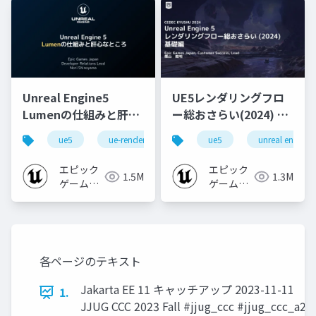
Unreal Engine5
UE5レンダリングフロ
Lumenの仕組みと肝心
ー総おさらい(2024) 基
なところ
礎編！
ue5
ue-rendering
ue-lumen
ue5
unreal engine
[CEDEC+KYUSHU
2024]
エピック
エピック
1.5M
1.3M
ゲームズ
ゲームズ
ジャパン
ジャパン
各ページのテキスト
Jakarta EE 11 キャッチアップ 2023-11-11
1.
JJUG CCC 2023 Fall #jjug_ccc #jjug_ccc_a2