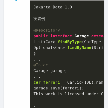
Jakarta Data 
1.0
実装例

@Repository
public
interface
Garage
extend
List<Car> 
findByType
(CarType t
Optional<Car> 
findByName
(Strin
}

@Inject
Garage garage;

Car
ferrari
=
 Car.id(
10L
).name
garage.save(ferrari);

This work is licensed under CC
.
