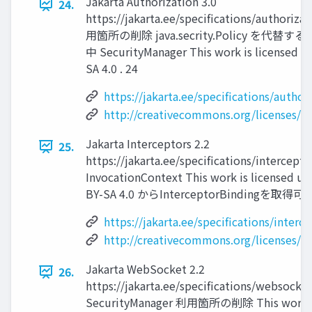
Jakarta Authorization 3.0
24.
https://jakarta.ee/specifications/authoriza
用箇所の削除 java.secrity.Policy を代替
中 SecurityManager This work is licensed u
SA 4.0 . 24
https://jakarta.ee/specifications/author
http://creativecommons.org/licenses/by
Jakarta Interceptors 2.2
25.
https://jakarta.ee/specifications/intercepto
InvocationContext This work is licensed un
BY-SA 4.0 からInterceptorBindingを取得可能
https://jakarta.ee/specifications/interce
http://creativecommons.org/licenses/by
Jakarta WebSocket 2.2
26.
https://jakarta.ee/specifications/websocket
SecurityManager 利用箇所の削除 This work 