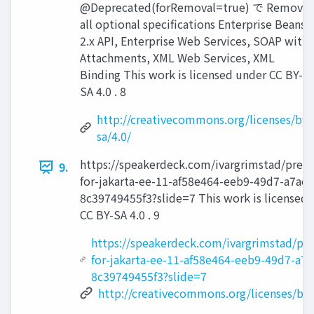
@Deprecated(forRemoval=true) で Remove
all optional specifications Enterprise Beans
2.x API, Enterprise Web Services, SOAP with
Attachments, XML Web Services, XML
Binding This work is licensed under CC BY-
SA 4.0 . 8
http://creativecommons.org/licenses/by-
sa/4.0/
https://speakerdeck.com/ivargrimstad/prepa
9.
for-jakarta-ee-11-af58e464-eeb9-49d7-a7ae-
8c39749455f3?slide=7 This work is licensed
CC BY-SA 4.0 . 9
https://speakerdeck.com/ivargrimstad/pre
for-jakarta-ee-11-af58e464-eeb9-49d7-a7a
8c39749455f3?slide=7
http://creativecommons.org/licenses/by-