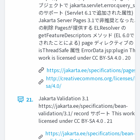
ブジェクトで jakarta.servlet.error.query_str
のサポート (Servlet 6.1で追加された属性)
Jakarta Server Pages 3.1で非推奨となった
の削除 Pagesが提供する ELResolver の
getFeatureDescriptors メソッド (EL 6.0で 
されたことによる) page ディレクティブの
isThreadSafe 属性 ErrorData jsp:plugin This
work is licensed under CC BY-SA 4.0 . 20
https://jakarta.ee/specifications/pages/
http://creativecommons.org/licenses/by
sa/4.0/
Jakarta Validation 3.1
21.
https://jakarta.ee/specifications/bean-
validation/3.1/ record サポート This work is
licensed under CC BY-SA 4.0 . 21
https://jakarta.ee/specifications/bean-