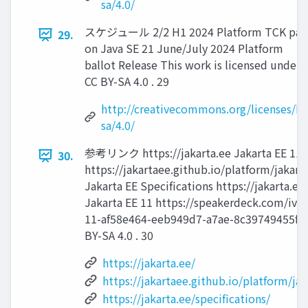
sa/4.0/
スケジュール 2/2 H1 2024 Platform TCK pas
29.
on Java SE 21 June/July 2024 Platform
ballot Release This work is licensed under
CC BY-SA 4.0 . 29
http://creativecommons.org/licenses/by
sa/4.0/
参考リンク https://jakarta.ee Jakarta EE 11 R
30.
https://jakartaee.github.io/platform/jakar
Jakarta EE Specifications https://jakarta.ee
Jakarta EE 11 https://speakerdeck.com/ivar
11-af58e464-eeb949d7-a7ae-8c39749455f3 T
BY-SA 4.0 . 30
https://jakarta.ee/
https://jakartaee.github.io/platform/j
https://jakarta.ee/specifications/