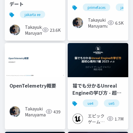
デート
primefaces
jakarta
jakarta ee
Takayuki
6.5K
Maruyama
Takayuki
23.6K
Maruyama
OpenTelemetry概要
猫でも分かるUnreal
Engineの学び方 - 超初
心者向け編 - 2023 v1.0
ue4
ue5
u
Takayuki
439
Maruyama
エピック
1.7M
ゲームズ
ジャパン