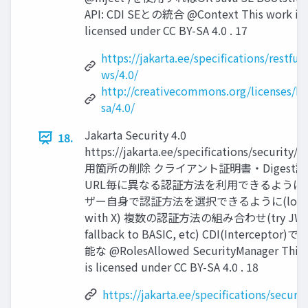
API: CDI SEとの統合 @Context This work is
licensed under CC BY-SA 4.0 . 17
https://jakarta.ee/specifications/restful-
ws/4.0/
http://creativecommons.org/licenses/by
sa/4.0/
Jakarta Security 4.0
18.
https://jakarta.ee/specifications/security/4
用箇所の削除 クライアント証明書・Digest
URL毎に異なる認証方法を利用できるように
ザー自身で認証方法を選択できるように(logi
with X) 複数の認証方法の組み合わせ(try JWT
fallback to BASIC, etc) CDI(Interceptor
能な @RolesAllowed SecurityManager This
is licensed under CC BY-SA 4.0 . 18
https://jakarta.ee/specifications/securit