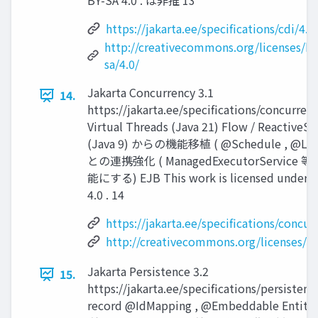
BY-SA 4.0 . は非推 13
https://jakarta.ee/specifications/cdi/4.1
http://creativecommons.org/licenses/by
sa/4.0/
Jakarta Concurrency 3.1
14.
https://jakarta.ee/specifications/concurrenc
Virtual Threads (Java 21) Flow / ReactiveS
(Java 9) からの機能移植 ( @Schedule , @Loc
との連携強化 ( ManagedExecutorService 等
能にする) EJB This work is licensed under C
4.0 . 14
https://jakarta.ee/specifications/concur
http://creativecommons.org/licenses/by
Jakarta Persistence 3.2
15.
https://jakarta.ee/specifications/persistenc
record @IdMapping , @Embeddable Enti