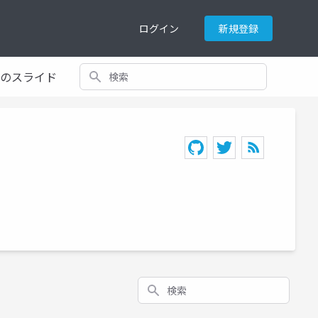
ログイン
新規登録
検索
てのスライド
検索