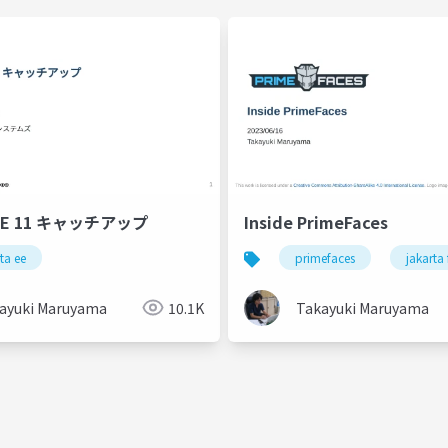
 EE 11 キャッチアップ
Inside PrimeFaces
ta ee
primefaces
jakarta
ayuki Maruyama
10.1K
Takayuki Maruyama