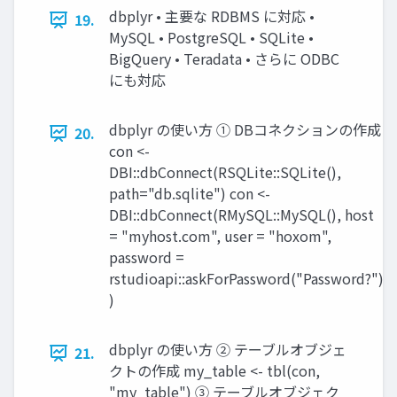
dbplyr • 主要な RDBMS に対応 •
19.
MySQL • PostgreSQL • SQLite •
BigQuery • Teradata • さらに ODBC
にも対応
dbplyr の使い方 ① DBコネクションの作成
20.
con <-
DBI::dbConnect(RSQLite::SQLite(),
path="db.sqlite") con <-
DBI::dbConnect(RMySQL::MySQL(), host
= "myhost.com", user = "hoxom",
password =
rstudioapi::askForPassword("Password?")
)
dbplyr の使い方 ② テーブルオブジェ
21.
クトの作成 my_table <- tbl(con,
"my_table") ③ テーブルオブジェク