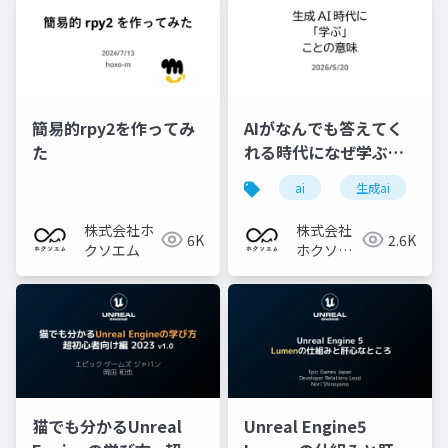
簡易的rpy2を作ってみ
AIがなんでも答えてく
た
れる時代になぜ学ぶの
か？
ai
生成ai
株式会社ホ
株式会社
6K
2.6K
クソエム
ホクソエ
ム
猫でも分かるUnreal
Unreal Engine5