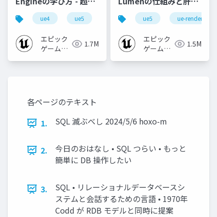
Engineの学び方 - 超初
Lumenの仕組みと肝心
心者向け編 - 2023 v1.0
なところ
ue4
ue5
ue-beginner
ue5
ue-rendering
エピック
エピック
1.7M
1.5M
ゲームズ
ゲームズ
ジャパン
ジャパン
各ページのテキスト
SQL 滅ぶべし 2024/5/6 hoxo-m
1.
今日のおはなし • SQL つらい • もっと
2.
簡単に DB 操作したい
SQL • リレーショナルデータベースシ
3.
ステムと会話するための言語 • 1970年
Codd が RDB モデルと同時に提案