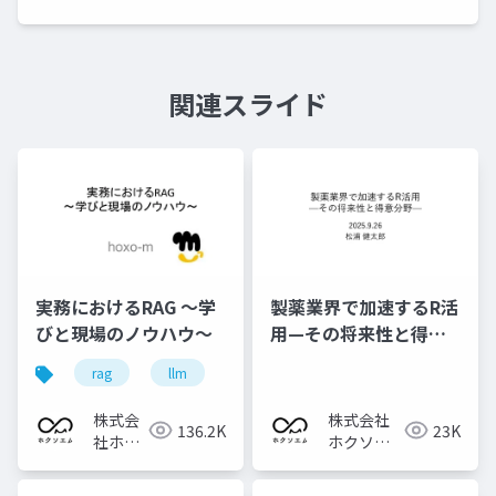
関連スライド
実務におけるRAG 〜学
製薬業界で加速するR活
びと現場のノウハウ〜
用—その将来性と得意
分野—
rag
llm
検索技術
株式会
株式会社
136.2K
23K
社ホク
ホクソエ
ソエム
ム