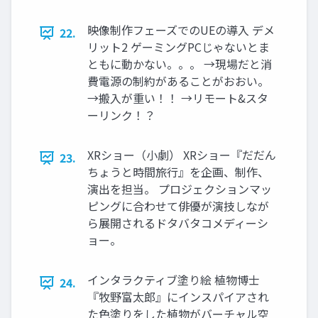
映像制作フェーズでのUEの導入 デメ
22.
リット2 ゲーミングPCじゃないとま
ともに動かない。。。 →現場だと消
費電源の制約があることがおおい。
→搬入が重い！！ →リモート&スタ
ーリンク！？
XRショー（小劇） XRショー『だだん
23.
ちょうと時間旅行』を企画、制作、
演出を担当。 プロジェクションマッ
ピングに合わせて俳優が演技しなが
ら展開されるドタバタコメディーシ
ョー。
インタラクティブ塗り絵 植物博士
24.
『牧野富太郎』にインスパイアされ
た色塗りをした植物がバーチャル空