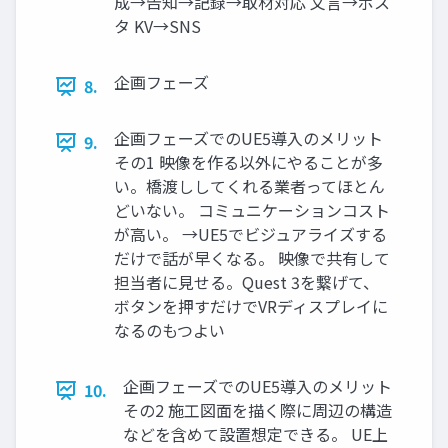
成→告知→記録→取材対応 文言→ポス
タ KV→SNS
企画フェーズ
8.
企画フェーズでのUE5導入のメリット
9.
その1 映像を作る以外にやることが多
い。橋渡ししてくれる業者ってほとん
どいない。 コミュニケーションコスト
が高い。 →UE5でビジュアライズする
だけで話が早くなる。 映像で共有して
担当者に見せる。Quest 3を繋げて、
ボタンを押すだけでVRディスプレイに
なるのもつよい
企画フェーズでのUE5導入のメリット
10.
その2 施工図面を描く際に周辺の構造
などを含めて設置想定できる。 UE上