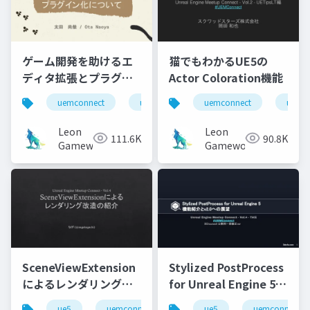
ゲーム開発を助けるエ
猫でもわかるUE5の
ディタ拡張とプラグイ
Actor Coloration機能
ン化について
uemconnect
ue5
uemconnect
ue5
Leon
Leon
111.6K
90.8K
Gameworks
Gameworks
SceneViewExtension
Stylized PostProcess
によるレンダリング改
for Unreal Engine 5
造の紹介
機能紹介とv2.0への展
ue5
uemconnect
ue5
uemconnect