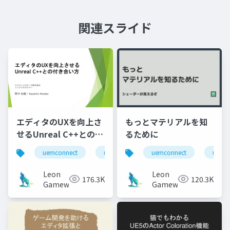
関連スライド
エディタのUXを向上さ
もっとマテリアルを知
せるUnreal C++との付
るために
き合い方
uemconnect
ue5
uemconnect
ue5
Leon
Leon
176.3K
120.3K
Gameworks
Gameworks