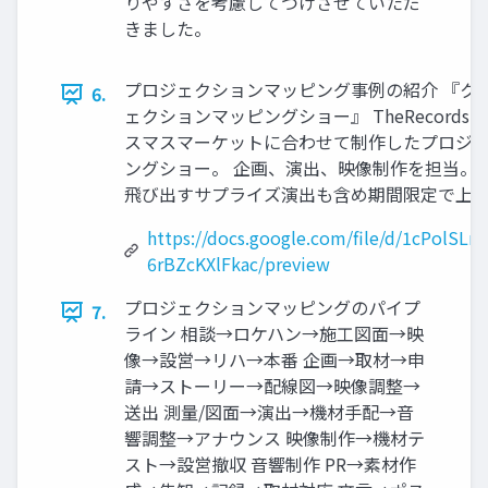
りやすさを考慮してつけさせていただ
きました。
プロジェクションマッピング事例の紹介 『ク
6.
ェクションマッピングショー』 TheRecord
スマスマーケットに合わせて制作したプロジ
ングショー。 企画、演出、映像制作を担当。
飛び出すサプライズ演出も含め期間限定で上
https://docs.google.com/file/d/1cPolSL
6rBZcKXlFkac/preview
プロジェクションマッピングのパイプ
7.
ライン 相談→ロケハン→施工図面→映
像→設営→リハ→本番 企画→取材→申
請→ストーリー→配線図→映像調整→
送出 測量/図面→演出→機材手配→音
響調整→アナウンス 映像制作→機材テ
スト→設営撤収 音響制作 PR→素材作