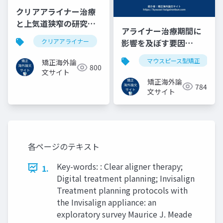
クリアアライナー治療
と上気道狭窄の研究
アライナー治療期間に
(2022)
影響を及ぼす要因
クリアアライナー
矯正海外論文
上気道狭窄
(2023)
マウスピース型矯正
矯正海外論
800
文サイト
矯正海外論
784
文サイト
各ページのテキスト
Key-words: : Clear aligner therapy;
1.
Digital treatment planning; Invisalign
Treatment planning protocols with
the Invisalign appliance: an
exploratory survey Maurice J. Meade