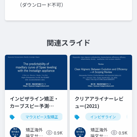
（ダウンロード不可）
関連スライド
インビザライン矯正・
クリアアライナーレビ
カーブスピー予測
ュー(2021)
(2023)
マウスピース型矯正
クリアアライナー
インビザライン
インビザラ
ク
矯正海外
矯正海外
0.9K
0.9K
論文サイ
論文サイ