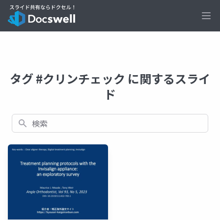
Ope
タグ #クリンチェック に関するスライ
ド
検索