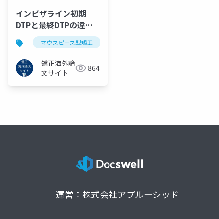
インビザライン初期
DTPと最終DTPの違い
(2023)
マウスピース型矯正
クリアアライナー
インビザラ
矯正海外論
864
文サイト
運営：株式会社アプルーシッド